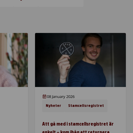
08 January 2026
Nyheter
Stamcellsregistret
Att gå med i stamcellsregistret är
enkelt – kom ihåg att returnera