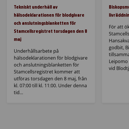
Tekniskt underhåll av
Biskopsmu
hälsodeklarationen för blodgivare
livräddni
och anslutningsblanketten för
För att 
Stamcellsregistret torsdagen den 8
Stamcells
maj
Hansakva
godbit, 
Underhållsarbete på
tillsamm
hälsodeklarationen för blodgivare
Leipomo 
och anslutningsblanketten för
vid Blodt
Stamcellsregistret kommer att
utföras torsdagen den 8 maj, från
kl. 07:00 till kl. 11:00. Under denna
tid…