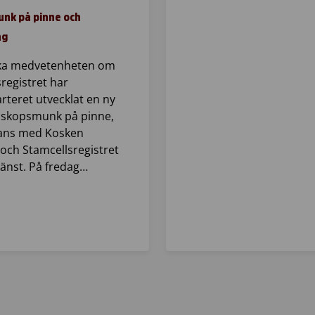
nk på pinne och
ng
öka medvetenheten om
registret har
rteret utvecklat en ny
Biskopsmunk på pinne,
ans med Kosken
och Stamcellsregistret
jänst. På fredag…