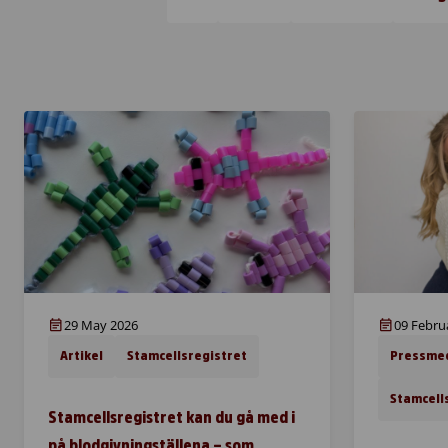
29 May 2026
09 Febru
Artikel
Stamcellsregistret
Pressme
Stamcell
Stamcellsregistret kan du gå med i
på blodgivningställena – som