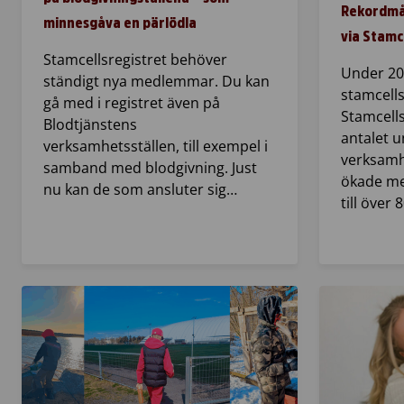
Rekordmån
minnesgåva en pärlödla
via Stamc
Stamcellsregistret behöver
Under 20
ständigt nya medlemmar. Du kan
stamcells
gå med i registret även på
Stamcells
Blodtjänstens
antalet u
verksamhetsställen, till exempel i
verksamhe
samband med blodgivning. Just
ökade me
nu kan de som ansluter sig…
till över 