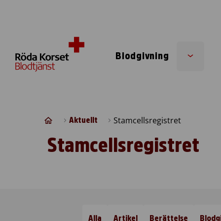
Skip to content
Blodgivning
Sub
menu
Stamcellsregistret
Aktuellt
Stamcellsregistret
Alla
Artikel
Berättelse
Blodg