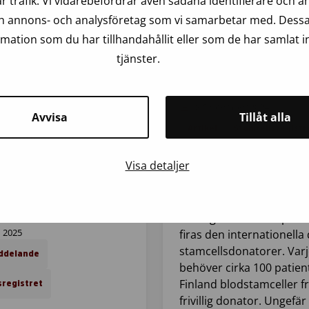
r trafik. Vi vidarebefordrar även sådana identifierare och 
blodsjukdomar. En
och annons- och analysföretag som vi samarbetar med. Dessa
stamcellstransplantatio
ation som du har tillhandahållit eller som de har samlat i
vara…
tjänster.
18 September 2024
Avvisa
Tillåt alla
Artikel
Stamcellsregistr
Visa detaljer
”Att få ett stamcellstran
betyder hela livet”
Lördagen den 21 septem
 2025
firas den internationella
stamcellsdonatorer. Varj
ddelande
behöver cirka 100 patient
Finland blodstamceller f
sregistret
frivillig donator. Ungefär