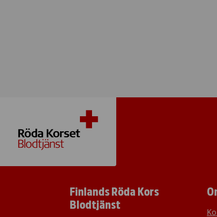
Finlands Röda Kors
O
Blodtjänst
Ko