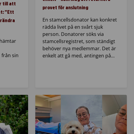
till att
provet för anslutning
t: ”Ett
En stamcellsdonator kan konkret
örändra
rädda livet på en svårt sjuk
person. Donatorer söks via
rhämtar
stamcellsregistret, som ständigt
behöver nya medlemmar. Det är
 från sin
enkelt att gå med, antingen på…