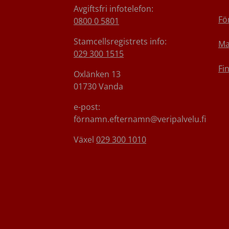
Avgiftsfri infotelefon
:
Fö
0800 0 5801
Stamcellsregistrets info:
Ma
029 300 1515
Fi
Oxlänken 13
01730 Vanda
e-post:
förnamn.efternamn@veripalvelu.fi
Växel
029 300 1010