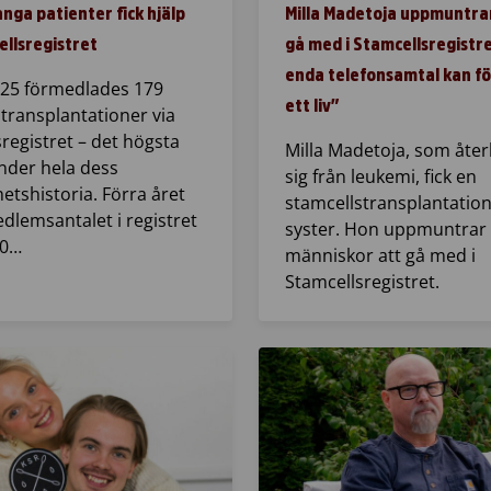
ga patienter fick hjälp
Milla Madetoja uppmuntrar 
ellsregistret
gå med i Stamcellsregistre
enda telefonsamtal kan f
25 förmedlades 179
ett liv”
transplantationer via
registret – det högsta
Milla Madetoja, som åte
nder hela dess
sig från leukemi, fick en
tshistoria. Förra året
stamcellstransplantation
dlemsantalet i registret
syster. Hon uppmuntrar
80…
människor att gå med i
Stamcellsregistret.