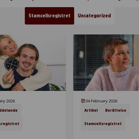
Stamcellsregistret
Uncategorized
ary 2026
04 February 2026
ddelande
Artikel
Berättelse
sregistret
Stamcellsregistret