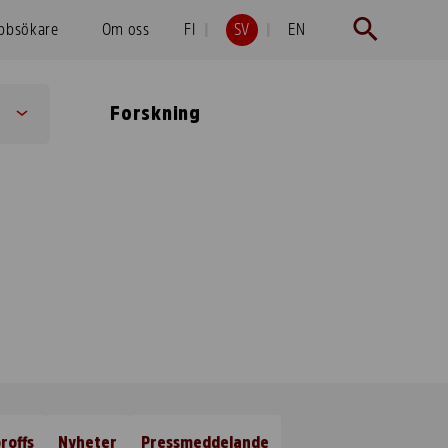
obbsökare
Om oss
FI
SV
EN
Forskning
Sub
menu
roffs
Nyheter
Pressmeddelande