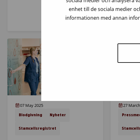
sociala medier och analysera vå
enhet till de sociala medier 
informationen med annan inform
07 May 2025
27 March
Blodgivning
Nyheter
Pressme
Stamcellsregistret
Stamcell