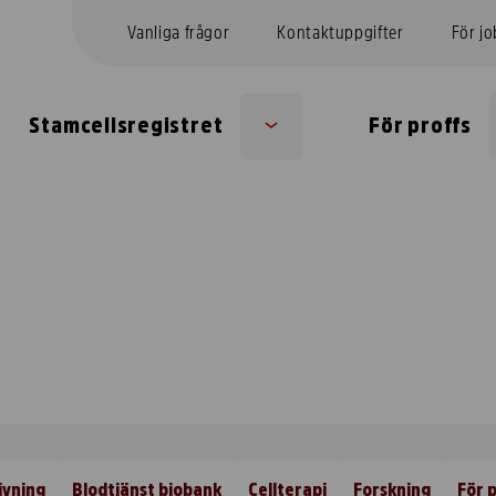
Vanliga frågor
Kontaktuppgifter
För j
Stamcellsregistret
För proffs
Sub
menu
ivning
Blodtjänst biobank
Cellterapi
Forskning
För p