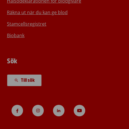
Hälsodeklarationen för blodgivare
Räkna ut när du kan ge blod
Stamcellsregistret
Biobank
Sök
Till sök