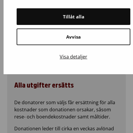
donatorn. Det finns ingen risk för förlamning i
samband med donation. Måttlig ryggsmärta
Tillåt alla
eller förkylningssymtom kan förekomma, men
de går vanligtvis om med smärtstillande
medel.
Avvisa
Läs hur stamceller doneras
Visa detaljer
Alla utgifter ersätts
De donatorer som väljs får ersättning för alla
kostnader som donationen orsakar, såsom
rese- och boendekostnader samt måltider.
Donationen leder till cirka en veckas avlönad