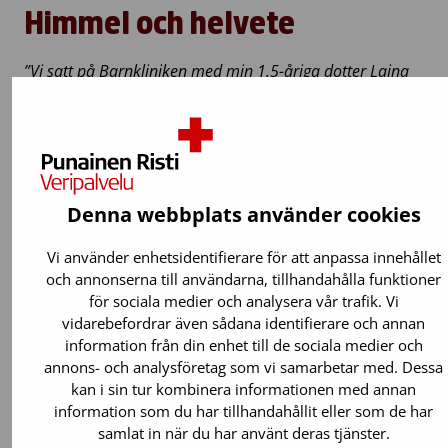
Himmel och helvete
”Vi satt på Barnkliniken med min 1,5-åriga dotter Laina
och fru Kirsti, och hjärtat knöt sig i bröstet mer
smärtsamt än någonsin. Det kändes som att vi stod på
den sista stranden utan hopp om något bättre.”
Läs om patienterfarenheter om stamcellstransplantati
Denna webbplats använder cookies
Vi använder enhetsidentifierare för att anpassa innehållet
och annonserna till användarna, tillhandahålla funktioner
för sociala medier och analysera vår trafik. Vi
vidarebefordrar även sådana identifierare och annan
Donation är säkert
information från din enhet till de sociala medier och
annons- och analysföretag som vi samarbetar med. Dessa
kan i sin tur kombinera informationen med annan
Genom förhandsfrågor och omfattande
information som du har tillhandahållit eller som de har
hälsokontroller säkerställer man att
samlat in när du har använt deras tjänster.
donationen inte orsakar olägenheter för