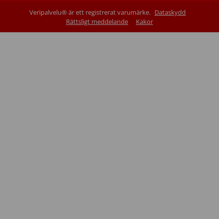
Veripalvelu® är ett registrerat varumärke.
Dataskydd
Rättsligt meddelande
Kakor