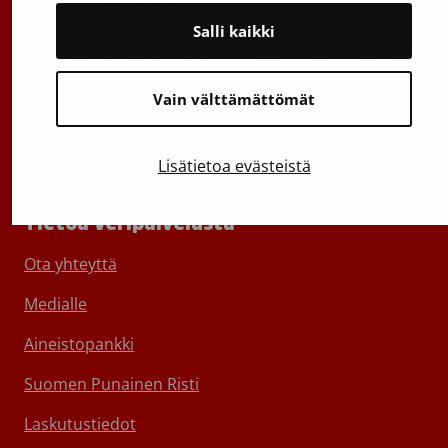
Vantaan päätoimipiste
Salli kaikki
Sähköpostiosoitteet: etunimi.sukunimi@veripalvelu.fi
Vaihde
029 300 1010
Vain välttämättömät
Lisätietoa evästeistä
Tietoa Veripalvelusta
Ota yhteyttä
Medialle
Aineistopankki
Suomen Punainen Risti
Laskutustiedot