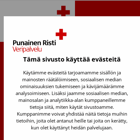
Takaisin ylös
Suomen Punainen Risti, Veripalvelu
Tämä sivusto käyttää evästeitä
Maksuton verenluovuttajien info:
Käytämme evästeitä tarjoamamme sisällön ja
0800 05801
(ma–pe 8–17)
mainosten räätälöimiseen, sosiaalisen median
ominaisuuksien tukemiseen ja kävijämäärämme
Kantasolurekisterin info:
analysoimiseen. Lisäksi jaamme sosiaalisen median,
029 300 1515
mainosalan ja analytiikka-alan kumppaneillemme
tietoja siitä, miten käytät sivustoamme.
Härkälenkki 13
Kumppanimme voivat yhdistää näitä tietoja muihin
01730 Vantaa
tietoihin, joita olet antanut heille tai joita on kerätty,
kun olet käyttänyt heidän palvelujaan.
Toimipisteiden yhteystiedot