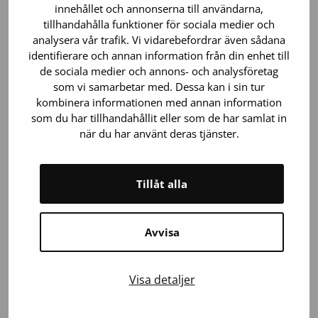
intressegrupper
innehållet och annonserna till användarna,
tillhandahålla funktioner för sociala medier och
Dataskyddsbeskrivning för
analysera vår trafik. Vi vidarebefordrar även sådana
kommunikationsregister
identifierare och annan information från din enhet till
de sociala medier och annons- och analysföretag
Dataskyddsbeskrivning för sociala medier
som vi samarbetar med. Dessa kan i sin tur
kombinera informationen med annan information
Dataskyddsbeskrivning för register över
som du har tillhandahållit eller som de har samlat in
arbetssökande
när du har använt deras tjänster.
Dataskyddsbeskrivning för kundregister
Tillåt alla
Dataskyddsbeskrivning för
cellproduktionscentralen
Dataskyddsbeskrivning för Blodtjänsts Biobank
Avvisa
Dataskyddsbeskrivning för patientregister
(biverkningar vid blodtransfusion)
Visa detaljer
Dataskyddsbeskrivning för forskningsregister