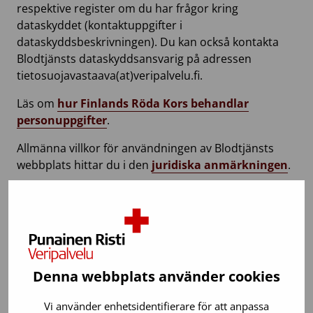
respektive register om du har frågor kring
dataskyddet (kontaktuppgifter i
dataskyddsbeskrivningen). Du kan också kontakta
Blodtjänsts dataskyddsansvarig på adressen
tietosuojavastaava(at)veripalvelu.fi.​
Läs om
hur Finlands Röda Kors behandlar
personuppgifter
.
Allmänna villkor för användningen av Blodtjänsts
webbplats hittar du i den
juridiska anmärkningen
.
Dataskyddsbeskrivning för blodgivarregister
Dataskyddsbeskrivning för blodgivarappen
Stamcellsregistrets dataskyddsbeskrivning
Denna webbplats använder cookies
Placentablodbankens dataskyddsbeskrivning
Dataskyddsbeskrivning för register över
Vi använder enhetsidentifierare för att anpassa