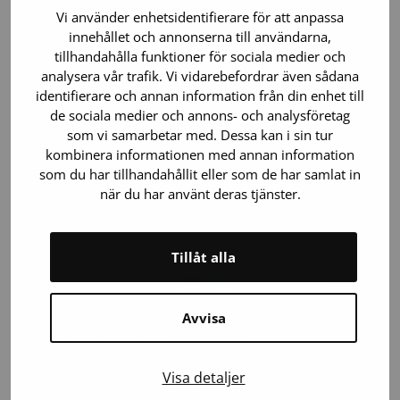
Vi använder enhetsidentifierare för att anpassa
För första gången i Finland har
innehållet och annonserna till användarna,
Blodtjänsts biobank återlämnat
tillhandahålla funktioner för sociala medier och
information till blodgivare om risken för
analysera vår trafik. Vi vidarebefordrar även sådana
utveckla hemokromatos – en sjukdom
identifierare och annan information från din enhet till
de sociala medier och annons- och analysföretag
där kroppen samlar på sig för mycket
som vi samarbetar med. Dessa kan i sin tur
järn.…
kombinera informationen med annan information
som du har tillhandahållit eller som de har samlat in
när du har använt deras tjänster.
Tillåt alla
Avvisa
Visa detaljer