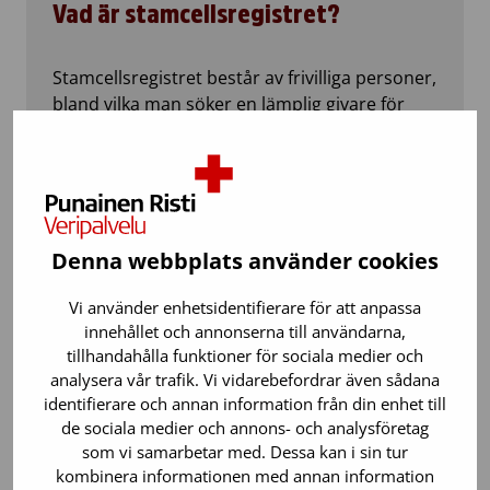
Vad är stamcellsregistret?
Stamcellsregistret består av frivilliga personer,
bland vilka man söker en lämplig givare för
svårt sjuka patienter. Under ett år får cirka 60
medlemmar i registret möjlighet att rädda ett
liv. Givaren väljs bland annat utifrån
vävnadstyp.
Just nu hittar man i Finland ingen optimal
Denna webbplats använder cookies
givare för var femte patient. Var och en som
går med i stamcellsregistret är en potentiell
Vi använder enhetsidentifierare för att anpassa
livräddare.
innehållet och annonserna till användarna,
tillhandahålla funktioner för sociala medier och
analysera vår trafik. Vi vidarebefordrar även sådana
identifierare och annan information från din enhet till
Information om stamcellsregistret
de sociala medier och annons- och analysföretag
som vi samarbetar med. Dessa kan i sin tur
kombinera informationen med annan information