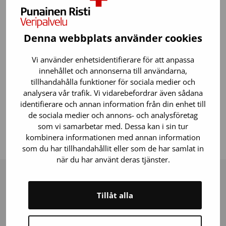
Om prestationen fortfarande är giltig i systemet kan
du skriva ut diplomet genom att logga in på kursen
och göra följande:
Denna webbplats använder cookies
Gå till slutprovet.
Vi använder enhetsidentifierare för att anpassa
Starta inte provet på nytt, utan klicka på pilen
innehållet och annonserna till användarna,
som visas till höger >.
tillhandahålla funktioner för sociala medier och
Om du har genomfört provet med godkänt
analysera vår trafik. Vi vidarebefordrar även sådana
identifierare och annan information från din enhet till
resultat kommer du till en sida där du kan skriva
de sociala medier och annons- och analysföretag
ut/spara intyget åt dig själv.
som vi samarbetar med. Dessa kan i sin tur
Om provprestationen inte längre är giltig måste
kombinera informationen med annan information
provet göras om.
som du har tillhandahållit eller som de har samlat in
när du har använt deras tjänster.
Tillåt alla
Problemsituationer angående 