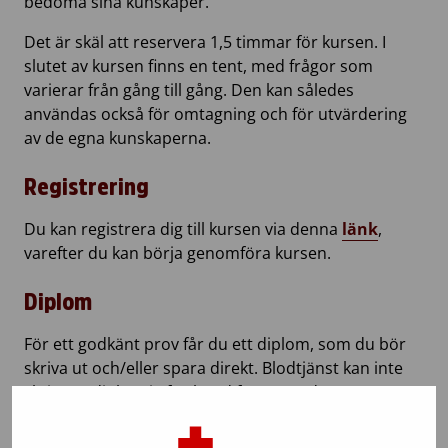
bedöma sina kunskaper.
Det är skäl att reservera 1,5 timmar för kursen. I
slutet av kursen finns en tent, med frågor som
varierar från gång till gång. Den kan således
användas också för omtagning och för utvärdering
av de egna kunskaperna.
Registrering
Du kan registrera dig till kursen via denna
länk
,
varefter du kan börja genomföra kursen.
Diplom
För ett godkänt prov får du ett diplom, som du bör
skriva ut och/eller spara direkt. Blodtjänst kan inte
skriva ut diplom i efterhand för användarnas
räkning.