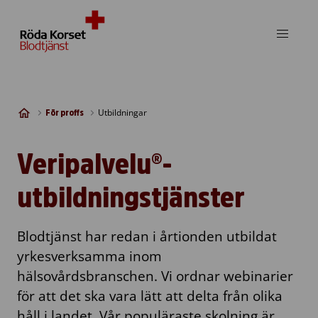
Skip to content
Utbildningar
För proffs
Veripalvelu®-
utbildningstjänster
Blodtjänst har redan i årtionden utbildat
yrkesverksamma inom
hälsovårdsbranschen. Vi ordnar webinarier
för att det ska vara lätt att delta från olika
håll i landet. Vår populäraste skolning är