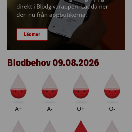
direkt i Blodgivarappen. Ladda ner
den nu från appbutikerna!
Läs mer
Blodbehov
09.08.2026
A+
A-
O+
O-