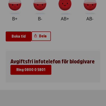
B+
B-
AB+
AB-
Dela
Boka tid
Avgiftsfri infotelefon för blodgivare
Ring 0800 0 5801