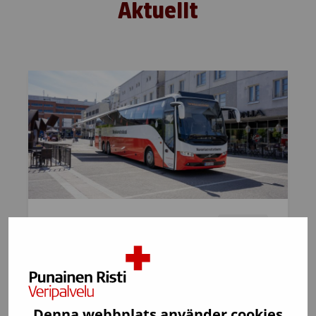
Aktuellt
4.8.2026
Artikel
Nära människorna och vardagen –
redan 10 000 blodgivningar i
Blodgivningsbussen
Denna webbplats använder cookies