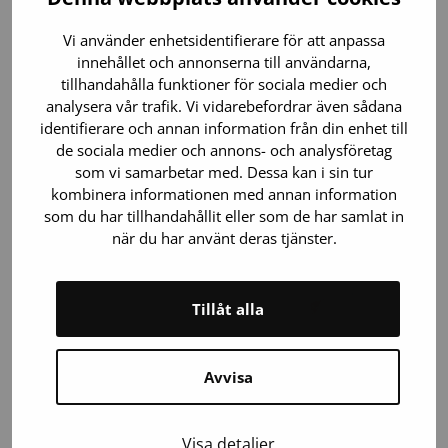
Blodgivningsbussen, som kör runt i
Vi använder enhetsidentifierare för att anpassa
huvudstadsregionen, har nu nått
innehållet och annonserna till användarna,
milstolpen 10 000 blodgivningar.
tillhandahålla funktioner för sociala medier och
Blodgivningsbussen gör det enkelt att ge
analysera vår trafik. Vi vidarebefordrar även sådana
blod nära vardagen och erbjuder en unik
identifierare och annan information från din enhet till
miljö för…
de sociala medier och annons- och analysföretag
som vi samarbetar med. Dessa kan i sin tur
kombinera informationen med annan information
som du har tillhandahållit eller som de har samlat in
när du har använt deras tjänster.
Tillåt alla
Avvisa
Visa detaljer