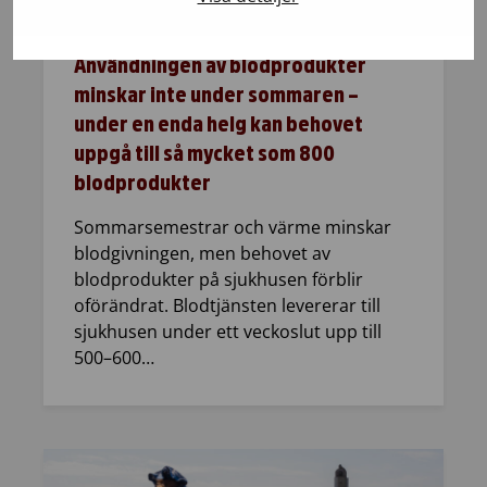
21.7.2026
Blodgivning
Användningen av blodprodukter
minskar inte under sommaren –
under en enda helg kan behovet
uppgå till så mycket som 800
blodprodukter
Sommarsemestrar och värme minskar
blodgivningen, men behovet av
blodprodukter på sjukhusen förblir
oförändrat. Blodtjänsten levererar till
sjukhusen under ett veckoslut upp till
500–600…