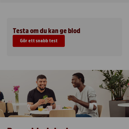
Testa om du kan ge blod
Gör ett snabb test