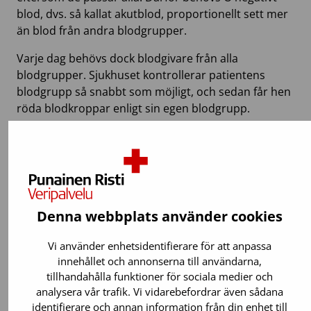
blod, dvs. så kallat akutblod, proportionellt sett mer
än blod från andra blodgrupper.
Varje dag behövs dock blodgivare från alla
blodgrupper. Sjukhuset kontrollerar patientens
blodgrupp så snabbt som möjligt, och sedan får hen
röda blodkroppar enligt sin egen blodgrupp.
I tabellen nedan ser du vilken blodgrupp som kan
ges till respektive patient.
Denna webbplats använder cookies
Regler för transfusion
Vi använder enhetsidentifierare för att anpassa
innehållet och annonserna till användarna,
tillhandahålla funktioner för sociala medier och
analysera vår trafik. Vi vidarebefordrar även sådana
Patientens
Blodgivares
identifierare och annan information från din enhet till