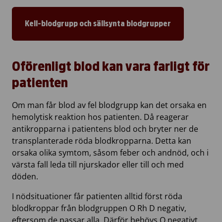
Kell-blodgrupp och sällsynta blodgrupper
Oförenligt blod kan vara farligt för
patienten
Om man får blod av fel blodgrupp kan det orsaka en
hemolytisk reaktion hos patienten. Då reagerar
antikropparna i patientens blod och bryter ner de
transplanterade röda blodkropparna. Detta kan
orsaka olika symtom, såsom feber och andnöd, och i
värsta fall leda till njurskador eller till och med
döden.
I nödsituationer får patienten alltid först röda
blodkroppar från blodgruppen O Rh D negativ,
eftersom de passar alla. Därför behövs O negativt