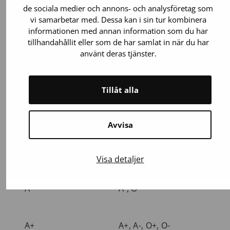
blodgrupp
blodgrupp
de sociala medier och annons- och analysföretag som
vi samarbetar med. Dessa kan i sin tur kombinera
informationen med annan information som du har
O-
O-
tillhandahållit eller som de har samlat in när du har
använt deras tjänster.
O+
O-, O+
Tillåt alla
B-
B-, O-
Avvisa
B+
B+, B-, O+, O-
Visa detaljer
A-
A-, O-
A+
A+, A-, O+, O-