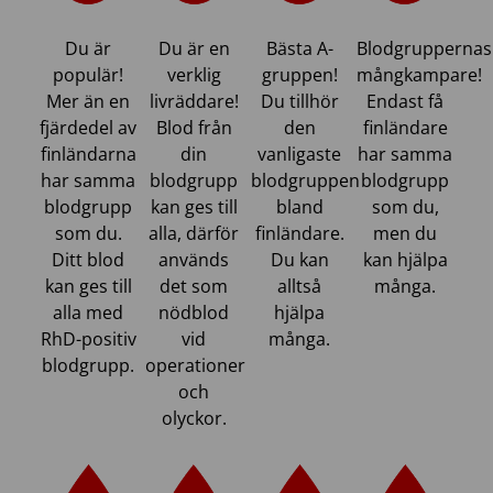
Du är
Du är en
Bästa A-
Blodgruppernas
populär!
verklig
gruppen!
mångkampare!
Mer än en
livräddare!
Du tillhör
Endast få
fjärdedel av
Blod från
den
finländare
finländarna
din
vanligaste
har samma
har samma
blodgrupp
blodgruppen
blodgrupp
blodgrupp
kan ges till
bland
som du,
som du.
alla, därför
finländare.
men du
Ditt blod
används
Du kan
kan hjälpa
kan ges till
det som
alltså
många.
alla med
nödblod
hjälpa
RhD-positiv
vid
många.
blodgrupp.
operationer
och
olyckor.