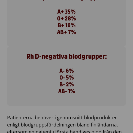
A+ 35%
O+ 28%
B+ 16%
AB+ 7%
Rh D-negativa blodgrupper:
A- 6%
O- 5%
B- 2%
AB- 1%
Patienterna behöver i genomsnitt blodprodukter
enligt blodgruppsfördelningen bland finländarna,
eftersom en patient i första hand ges blod från den