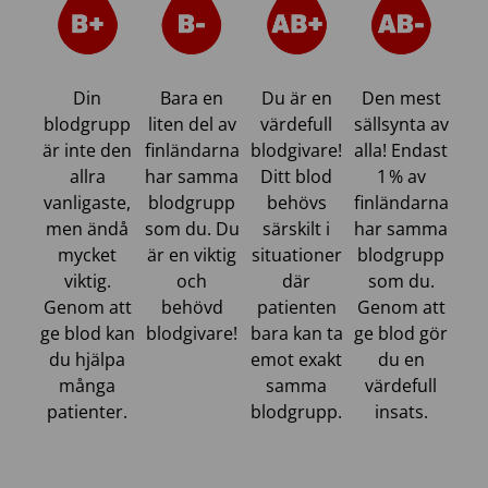
Din
Bara en
Du är en
Den mest
blodgrupp
liten del av
värdefull
sällsynta av
är inte den
finländarna
blodgivare!
alla! Endast
allra
har samma
Ditt blod
1 % av
vanligaste,
blodgrupp
behövs
finländarna
men ändå
som du. Du
särskilt i
har samma
mycket
är en viktig
situationer
blodgrupp
viktig.
och
där
som du.
Genom att
behövd
patienten
Genom att
ge blod kan
blodgivare!
bara kan ta
ge blod gör
du hjälpa
emot exakt
du en
många
samma
värdefull
patienter.
blodgrupp.
insats.