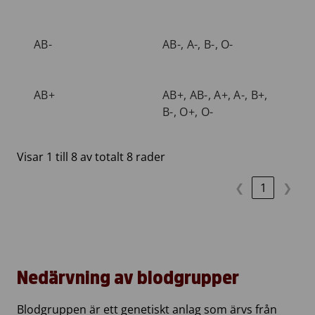
AB-
AB-, A-, B-, O-
AB+
AB+, AB-, A+, A-, B+,
B-, O+, O-
Visar 1 till 8 av totalt 8 rader
❮
1
❯
Nedärvning av blodgrupper
Blodgruppen är ett genetiskt anlag som ärvs från