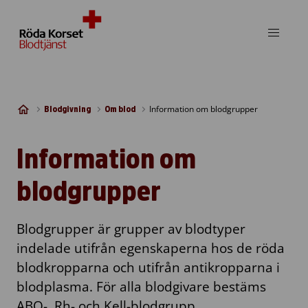
Skip to content
Information om blodgrupper
Blodgivning
Om blod
Information om
blodgrupper
Blodgrupper är grupper av blodtyper
indelade utifrån egenskaperna hos de röda
blodkropparna och utifrån antikropparna i
blodplasma. För alla blodgivare bestäms
ABO-, Rh- och Kell-blodgrupp.