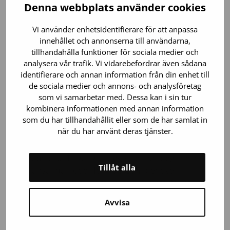
Denna webbplats använder cookies
Vi använder enhetsidentifierare för att anpassa
Hamnar mina uppgifter utanför
innehållet och annonserna till användarna,
EU?
tillhandahålla funktioner för sociala medier och
analysera vår trafik. Vi vidarebefordrar även sådana
identifierare och annan information från din enhet till
Nej.
de sociala medier och annons- och analysföretag
som vi samarbetar med. Dessa kan i sin tur
kombinera informationen med annan information
som du har tillhandahållit eller som de har samlat in
Hur skyddas mina uppgifter?
när du har använt deras tjänster.
Anställda på Blodtjänst samt tjänsteleverantörer har
tystnadsplikt. Tillgång till registret har begränsats
Tillåt alla
med användarkoder för dem som behöver
registeruppgifterna i sitt arbete. Registerfönster
samt tillägg, ändring och radering av uppgifter
Avvisa
begränsas genom användarrättigheter. Användning
av uppgifter begränsas genom avtal med