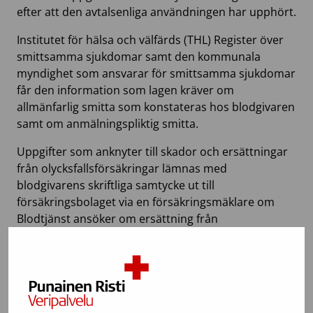
efter att den avtalsenliga användningen har upphört.
Institutet för hälsa och välfärds (THL) Register över
smittsamma sjukdomar samt den kommunala
myndighet som ansvarar för smittsamma sjukdomar
får den information som lagen kräver om
allmänfarlig smitta som konstateras hos blodgivaren
samt om anmälningspliktig smitta.
Uppgifter som anknyter till skador och ersättningar
från olycksfallsförsäkringar lämnas med
blodgivarens skriftliga samtycke ut till
försäkringsbolaget via en försäkringsmäklare om
Blodtjänst ansöker om ersättning från
försäkringsbolaget.
Uppgifter om personer som har gett ett separat
samtycke till forskning eller biobank kan även lämnas
ut för forskningsändamål utanför Blodtjänst.