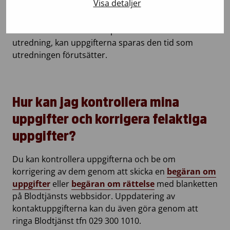
Visa detaljer
månader. Kameraövervakningsuppgifter sparas i en
månad. Om det under förvaringstiden uppstår något
avvikande ur säkerhetsaspekt och som kräver
utredning, kan uppgifterna sparas den tid som
utredningen förutsätter.
Hur kan jag kontrollera mina
uppgifter och korrigera felaktiga
uppgifter?
Du kan kontrollera uppgifterna och be om
korrigering av dem genom att skicka en
begäran om
uppgifter
eller
begäran om rättelse
med blanketten
på Blodtjänsts webbsidor. Uppdatering av
kontaktuppgifterna kan du även göra genom att
ringa Blodtjänst tfn 029 300 1010.