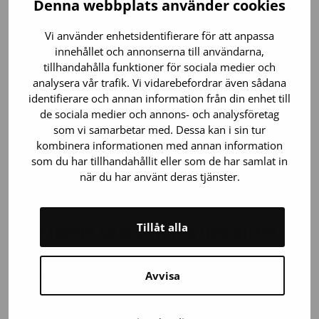
Denna webbplats använder cookies
konfidentialitet och radering av uppgifter.
Vi använder enhetsidentifierare för att anpassa
innehållet och annonserna till användarna,
tillhandahålla funktioner för sociala medier och
Gör man profilering eller
analysera vår trafik. Vi vidarebefordrar även sådana
automatiskt beslutsfattande på
identifierare och annan information från din enhet till
de sociala medier och annons- och analysföretag
basis av mina uppgifter?
som vi samarbetar med. Dessa kan i sin tur
kombinera informationen med annan information
Vi gör ingen profilering eller automatiserade beslut
som du har tillhandahållit eller som de har samlat in
på basis av uppgifterna.
när du har använt deras tjänster.
Tillåt alla
Hur länge sparas mina uppgifter?
Kontaktuppgifterna sparas i cirka två år från
Avvisa
föregående kontakt.
Gästernas identifieringsuppgifter sparas i två