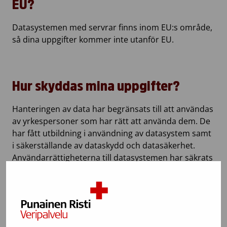
EU?
Datasystemen med servrar finns inom EU:s område,
så dina uppgifter kommer inte utanför EU.
Hur skyddas mina uppgifter?
Hanteringen av data har begränsats till att användas
av yrkespersoner som har rätt att använda dem. De
har fått utbildning i användning av datasystem samt
i säkerställande av dataskydd och datasäkerhet.
Användarrättigheterna till datasystemen har säkrats
genom dubbla lösenord och/eller genom automatisk
och tillförlitlig identifiering. Pappersdokument
förvaras i låsta skåp. Vi har skriftliga avtal med
leverantörer av datasystem med överenskommelse
om praxis angående dataskydd såsom