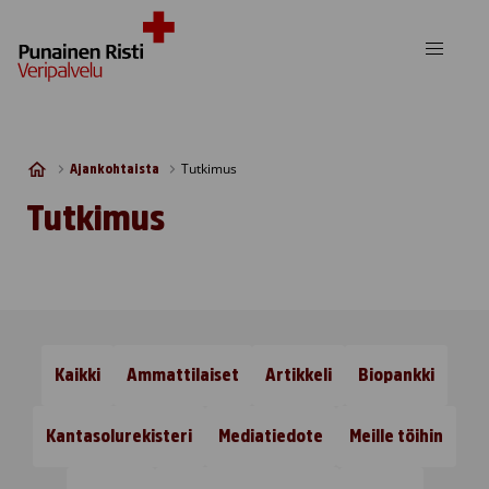
Skip to content
Tutkimus
Ajankohtaista
Tutkimus
Kaikki
Ammattilaiset
Artikkeli
Biopankki
Kantasolurekisteri
Mediatiedote
Meille töihin