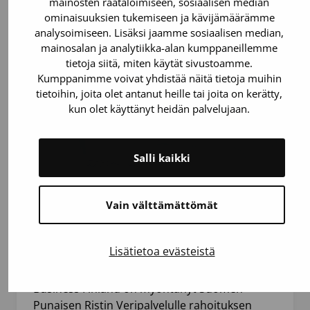
mainosten räätälöimiseen, sosiaalisen median
ominaisuuksien tukemiseen ja kävijämäärämme
analysoimiseen. Lisäksi jaamme sosiaalisen median,
mainosalan ja analytiikka-alan kumppaneillemme
tietoja siitä, miten käytät sivustoamme.
Kumppanimme voivat yhdistää näitä tietoja muihin
tietoihin, joita olet antanut heille tai joita on kerätty,
kun olet käyttänyt heidän palvelujaan.
Salli kaikki
28 maaliskuun 2025
Mediatiedote
Tutkimus
Vain välttämättömät
Veripalvelu mukaan lääketutkimusta
Lisätietoa evästeistä
kehittävään hankkeeseen
Business Finland on myöntänyt Suomen
Punaisen Ristin Veripalvelulle rahoituksen