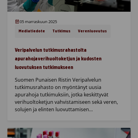
05 marraskuun 2025
Mediatiedote
Tutkimus
Verenluovutus
Veripalvelun tutkimusrahastolta
apurahoja verihuoltoketjun ja kudosten
luovutuksen tutkimukseen
Suomen Punaisen Ristin Veripalvelun
tutkimusrahasto on myöntänyt uusia
apurahoja tutkimuksiin, jotka keskittyvät
verihuoltoketjun vahvistamiseen sekä veren,
solujen ja elinten luovuttamisen…