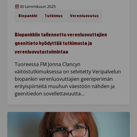
30 tammikuun 2025
Biopankki
Tutkimus
Verenluovutus
Biopankkiin tallennettu verenluovuttajien
geenitieto hyödyttää tutkimusta ja
verenluovutustoimintaa
Tuoreessa FM Jonna Clancyn
väitöstutkimuksessa on selvitetty Veripalvelun
biopankin verenluovuttajien geeniperimän
erityispiirteitä muuhun väestöön nähden ja
geenitiedon sovellettavuutta…