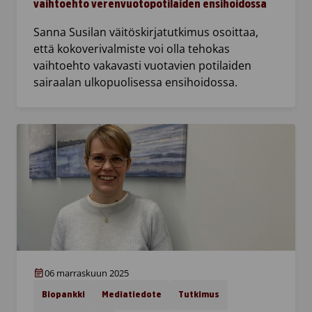
vaihtoehto verenvuotopotilaiden ensihoidossa
Sanna Susilan väitöskirjatutkimus osoittaa,
että kokoverivalmiste voi olla tehokas
vaihtoehto vakavasti vuotavien potilaiden
sairaalan ulkopuolisessa ensihoidossa.
06 marraskuun 2025
Biopankki
Mediatiedote
Tutkimus