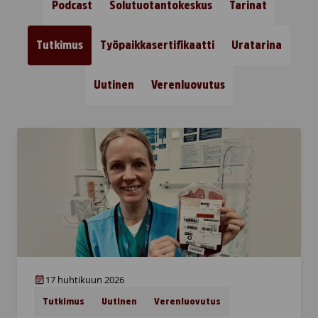
Podcast
Solutuotantokeskus
Tarinat
Tutkimus
Työpaikkasertifikaatti
Uratarina
Uutinen
Verenluovutus
17 huhtikuun 2026
Tutkimus
Uutinen
Verenluovutus