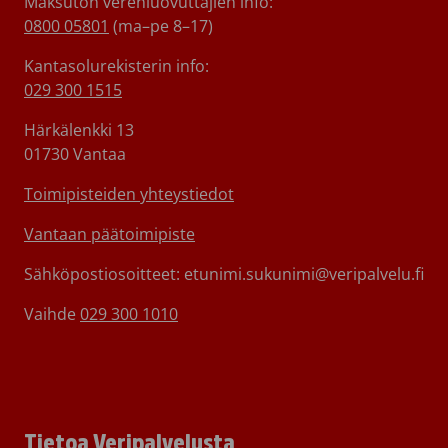
Maksuton verenluovuttajien info:
0800 05801
(ma–pe 8–17)
Kantasolurekisterin info:
029 300 1515
Härkälenkki 13
01730 Vantaa
Toimipisteiden yhteystiedot
Vantaan päätoimipiste
Sähköpostiosoitteet: etunimi.sukunimi@veripalvelu.fi
Vaihde
029 300 1010
Tietoa Veripalvelusta