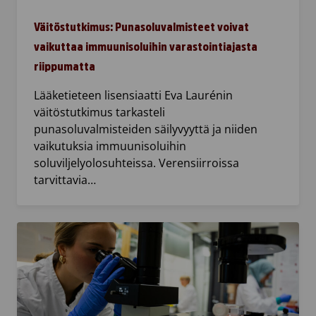
Väitöstutkimus: Punasoluvalmisteet voivat
vaikuttaa immuunisoluihin varastointiajasta
riippumatta
Lääketieteen lisensiaatti Eva Laurénin
väitöstutkimus tarkasteli
punasoluvalmisteiden säilyvyyttä ja niiden
vaikutuksia immuunisoluihin
soluviljelyolosuhteissa. Verensiirroissa
tarvittavia…