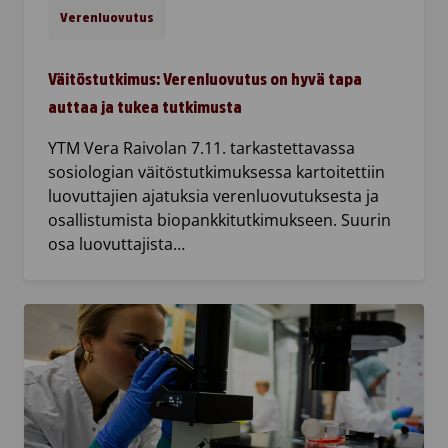
Verenluovutus
Väitöstutkimus: Verenluovutus on hyvä tapa
auttaa ja tukea tutkimusta
YTM Vera Raivolan 7.11. tarkastettavassa
sosiologian väitöstutkimuksessa kartoitettiin
luovuttajien ajatuksia verenluovutuksesta ja
osallistumista biopankkitutkimukseen. Suurin
osa luovuttajista…