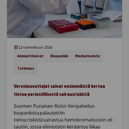
22 tammikuun 2026
Ammattilaiset
Biopankki
Mediatiedote
Tutkimus
Verenluovuttajat saivat ensimmäistä kertaa
tietoa perinnöllisestä sairausriskistä
Suomen Punaisen Ristin Veripalvelun
biopankista palautettiin
tietoa riskistä sairastua hemokromatoosiin eli
tautiin, jossa elimistöön kerääntyy liikaa