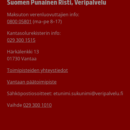
Suomen Punainen Risti, Veripalvelu
Maksuton verenluovuttajien info:
0800 05801
(ma–pe 8–17)
Kantasolurekisterin info:
029 300 1515
Härkälenkki 13
01730 Vantaa
Toimipisteiden yhteystiedot
Vantaan päätoimipiste
Sähköpostiosoitteet: etunimi.sukunimi@veripalvelu.fi
Vaihde
029 300 1010