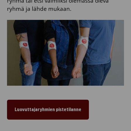
ryhmä tai etsi valmiiksi olemassa oleva
ryhmä ja lähde mukaan.
Luovuttajaryhmien pistetilanne