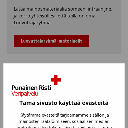
Lataa mainosmateriaalia someen, intraan jne.
ja kerro yhteisöllesi, että teillä on oma
Luovuttajaryhmä
Luovuttajaryhmä-materiaalit
Tämä sivusto käyttää evästeitä
Käytämme evästeitä tarjoamamme sisällön ja
mainosten räätälöimiseen, sosiaalisen median
ominaisuuksien tukemiseen ja kävijämäärämme