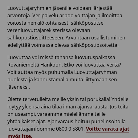
Luovuttajaryhmien jäsenille voidaan järjestää
arvontoja. Veripalvelu arpoo voittajan ja ilmoittaa
voitosta henkilökohtaisesti sähköpostitse
verenluovuttajarekisterissä olevaan
sähköpostiosoitteeseen. Arvontaan osallistuminen
edellyttää voimassa olevaa sähköpostiosoitetta.
Luovuttaa voi missä tahansa luovutuspaikassa
Rovaniemeltä Hankoon. Etkö voi luovuttaa verta?
Voit auttaa myös puhumalla Luovuttajaryhmän
puolesta ja kannustamalla muita liittymään sen
jäseneksi.
Olette tervetulleita meille yksin tai porukalla! Yhdelle
löytyy yleensä aina tilaa ilman ajanvarausta. Jos teitä
on useampi, varaamme mielellämme teille
yhtäaikaiset ajat. Ajanvaraus hoituu puhelinsoitolla
luovuttajainfoomme 0800 0 5801.
Voitte varata ajat
myös itse.