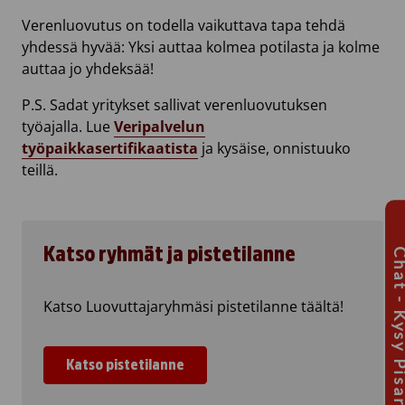
Verenluovutus on todella vaikuttava tapa tehdä
yhdessä hyvää: Yksi auttaa kolmea potilasta ja kolme
auttaa jo yhdeksää!
P.S. Sadat yritykset sallivat verenluovutuksen
työajalla. Lue
Veripalvelun
työpaikkasertifikaatista
ja kysäise, onnistuuko
teillä.
Katso ryhmät ja pistetilanne
Chat - Kysy Pis
Katso Luovuttajaryhmäsi pistetilanne täältä!
Katso pistetilanne