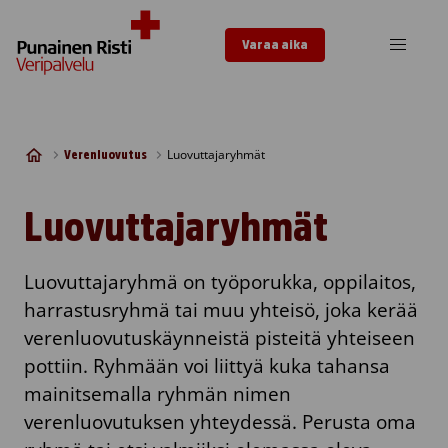
Skip to content
Varaa aika
Luovuttajaryhmät
Verenluovutus
Luovuttajaryhmät
Luovuttajaryhmä on työporukka, oppilaitos,
harrastusryhmä tai muu yhteisö, joka kerää
verenluovutuskäynneistä pisteitä yhteiseen
pottiin. Ryhmään voi liittyä kuka tahansa
mainitsemalla ryhmän nimen
verenluovutuksen yhteydessä. Perusta oma