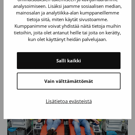
Saako teillä luovuttaa verta
analysoimiseen. Lisäksi jaamme sosiaalisen median,
työajalla?
mainosalan ja analytiikka-alan kumppaneillemme
tietoja siitä, miten käytät sivustoamme.
Kumppanimme voivat yhdistää näitä tietoja muihin
Veripalvelun ilmainen Verenluovutus työajalla
tietoihin, joita olet antanut heille tai joita on kerätty,
-sertifikaatti on konkreettinen tapa auttaa
kun olet käyttänyt heidän palvelujaan.
potilaita ja osoittaa yrityksen
yhteiskuntavastuuta.
Salli kaikki
Lue lisää sertifikaatista
Vain välttämättömät
Lisätietoa evästeistä