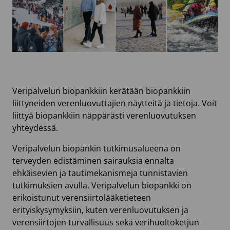
Veripalvelun biopankkiin kerätään biopankkiin
liittyneiden verenluovuttajien näytteitä ja tietoja. Voit
liittyä biopankkiin näppärästi verenluovutuksen
yhteydessä.
Veripalvelun biopankin tutkimusalueena on
terveyden edistäminen sairauksia ennalta
ehkäisevien ja tautimekanismeja tunnistavien
tutkimuksien avulla. Veripalvelun biopankki on
erikoistunut verensiirtolääketieteen
erityiskysymyksiin, kuten verenluovutuksen ja
verensiirtojen turvallisuus sekä verihuoltoketjun