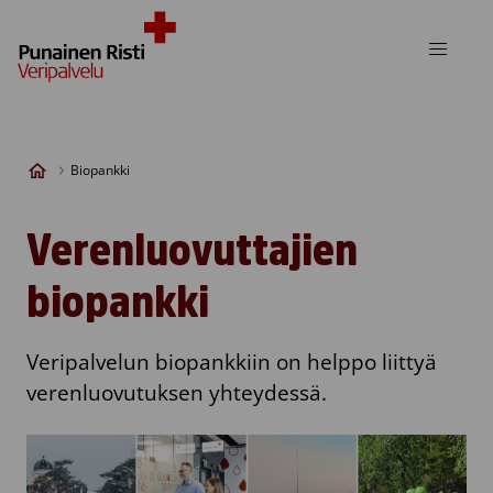
Skip to content
Biopankki
Verenluovuttajien
biopankki
Veripalvelun biopankkiin on helppo liittyä
verenluovutuksen yhteydessä.