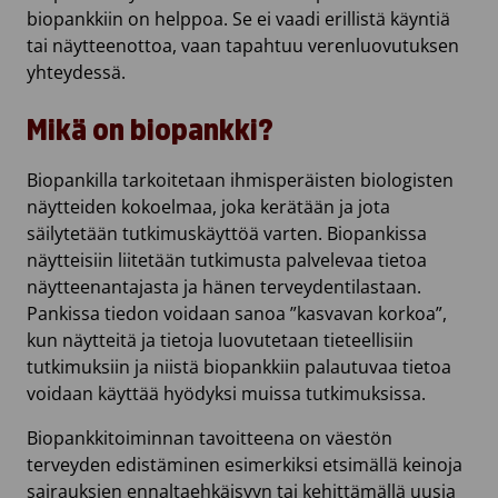
biopankkiin on helppoa. Se ei vaadi erillistä käyntiä
tai näytteenottoa, vaan tapahtuu verenluovutuksen
yhteydessä.
Mikä on biopankki?
Biopankilla tarkoitetaan ihmisperäisten biologisten
näytteiden kokoelmaa, joka kerätään ja jota
säilytetään tutkimuskäyttöä varten. Biopankissa
näytteisiin liitetään tutkimusta palvelevaa tietoa
näytteenantajasta ja hänen terveydentilastaan.
Pankissa tiedon voidaan sanoa ”kasvavan korkoa”,
kun näytteitä ja tietoja luovutetaan tieteellisiin
tutkimuksiin ja niistä biopankkiin palautuvaa tietoa
voidaan käyttää hyödyksi muissa tutkimuksissa.
Biopankkitoiminnan tavoitteena on väestön
terveyden edistäminen esimerkiksi etsimällä keinoja
sairauksien ennaltaehkäisyyn tai kehittämällä uusia