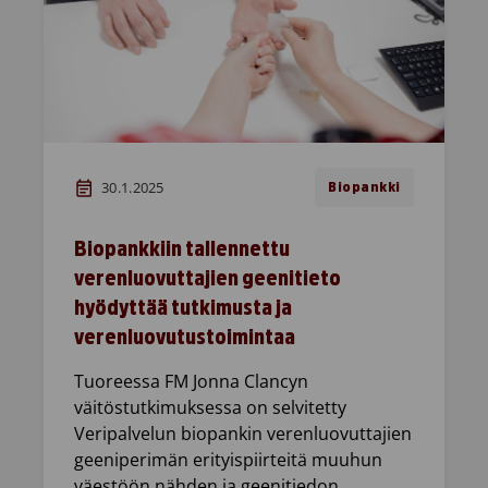
30.1.2025
Biopankki
Biopankkiin tallennettu
verenluovuttajien geenitieto
hyödyttää tutkimusta ja
verenluovutustoimintaa
Tuoreessa FM Jonna Clancyn
väitöstutkimuksessa on selvitetty
Veripalvelun biopankin verenluovuttajien
geeniperimän erityispiirteitä muuhun
väestöön nähden ja geenitiedon