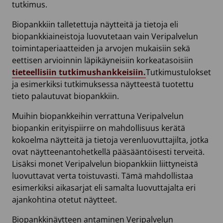
tutkimus.
Biopankkiin talletettuja näytteitä ja tietoja eli
biopankkiaineistoja luovutetaan vain Veripalvelun
toimintaperiaatteiden ja arvojen mukaisiin sekä
eettisen arvioinnin läpikäyneisiin korkeatasoisiin
tieteellisiin tutkimushankkeisiin.
Tutkimustulokset
ja esimerkiksi tutkimuksessa näytteestä tuotettu
tieto palautuvat biopankkiin.
Muihin biopankkeihin verrattuna Veripalvelun
biopankin erityispiirre on mahdollisuus kerätä
kokoelma näytteitä ja tietoja verenluovuttajilta, jotka
ovat näytteenantohetkellä pääsääntöisesti terveitä.
Lisäksi monet Veripalvelun biopankkiin liittyneistä
luovuttavat verta toistuvasti. Tämä mahdollistaa
esimerkiksi aikasarjat eli samalta luovuttajalta eri
ajankohtina otetut näytteet.
Biopankkinäytteen antaminen Veripalvelun