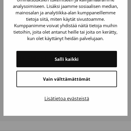
palvelut
analysoimiseen. Lisäksi jaamme sosiaalisen median,
mainosalan ja analytiikka-alan kumppaneillemme
040 6650421
tietoja siitä, miten käytät sivustoamme.
minna.maki@veripalvelu.fi
Kumppanimme voivat yhdistää näitä tietoja muihin
tietoihin, joita olet antanut heille tai joita on kerätty,
kun olet käyttänyt heidän palvelujaan.
Niklas Ahlblad
Salli kaikki
Asiantuntija
0400 863495
Vain välttämättömät
niklas.ahlblad@veripalvelu.fi
Lisätietoa evästeistä