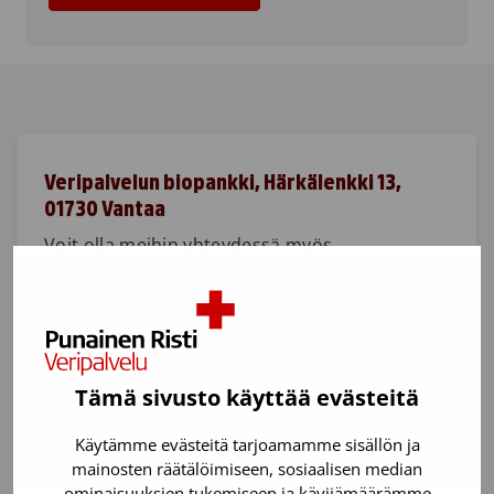
Veripalvelun biopankki, Härkälenkki 13, 
01730 Vantaa
Voit olla meihin yhteydessä myös
sähköpostitse
biopankki@veripalvelu.fi
Tämä sivusto käyttää evästeitä
Minna Mäki
Käytämme evästeitä tarjoamamme sisällön ja
mainosten räätälöimiseen, sosiaalisen median
Johtaja, Tutkimus, tuotekehitys ja uudet
ominaisuuksien tukemiseen ja kävijämäärämme