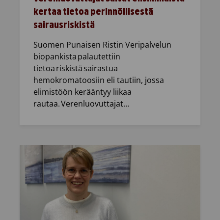
kertaa tietoa perinnöllisestä
sairausriskistä
Suomen Punaisen Ristin Veripalvelun
biopankista palautettiin
tietoa riskistä sairastua
hemokromatoosiin eli tautiin, jossa
elimistöön kerääntyy liikaa
rautaa. Verenluovuttajat…