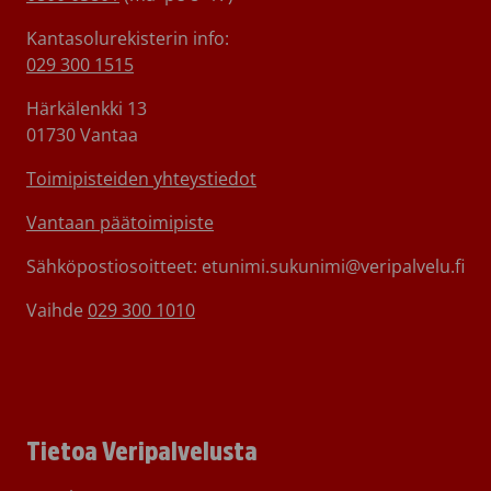
info(at)veripalvelu.fi
Kantasolurekisterin info:
029 300 1515
Rekisterin vastuuhenkilö
Viestintä- ja henkilöstöjohtaja Willy Toiviainen, p. 029 300 1830
Härkälenkki 13
01730 Vantaa
Toimipisteiden yhteystiedot
Vantaan päätoimipiste
Sähköpostiosoitteet: etunimi.sukunimi@veripalvelu.fi
Vaihde
029 300 1010
Tietoa Veripalvelusta