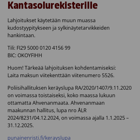
Kantasolurekisterille
ovat nähtävissä kyseisissä kanavissa myös EU:n ulkopuolella.
Miten tietojani suojataan?
Lahjoitukset käytetään muun muassa
Tietojen käsittely on rajattu niiden käyttöön oikeutettujen
kudostyypitykseen ja sylkinäytetarvikkeiden
ammattilaisten tehtäväksi. Heidät on koulutettu
hankintaan.
tietojärjestelmien käyttöön sekä tietosuojan ja –turvan
varmistamiseen. Tietojärjestelmien käyttöoikeudet on
varmistettu salasanoin ja/tai automaattiseen luotettavaan
Tili: FI29 5000 0120 4156 99
tunnistautumiseen perustuen. Paperiset dokumentit pidetään
BIC: OKOYFIHH
lukituissa kaapeissa. Tietojärjestelmien toimittajien kanssa on
laadittu kirjalliset sopimukset, joissa on sovittu tietosuojaa
Huom! Tärkeää lahjoituksen kohdentamiseksi:
koskevista käytännöistä, kuten salassapidosta ja tietojen
Laita maksun viitekenttään viitenumero 5526.
hävittämisestä.
Poliisihallituksen keräyslupa RA/2020/1407/9.11.2020
Tehdäänkö tietojeni perusteella profilointia tai automaattista
päätöksentekoa?
on voimassa toistaiseksi, koko maassa lukuun
Tietojen perusteella ei tehdä profilointia tai automatisoituja
ottamatta Ahvenanmaata. Ahvenanmaan
päätöksiä.
maakunnan hallitus, lupa nro ÅLR
2024/8231/04.12.2024, on voimassa ajalla 1.1.2025 –
Kuinka kauan tietojani säilytetään?
Yhteystietoja säilytetään niin kauan kuin ne ovat tarpeellisia
31.12.2025.
yhteydenpidon kannalta. Viestintäaineistot arkistoimme
pysyvästi.
punainenristi.fi/kerayslupa