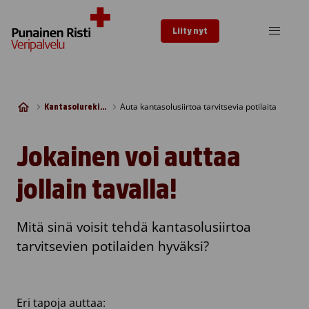
Skip to content
Liity nyt
Auta kantasolusiirtoa tarvitsevia potilaita
Kantasolurekisteri
Jokainen voi auttaa
jollain tavalla!
Mitä sinä voisit tehdä kantasolusiirtoa
tarvitsevien potilaiden hyväksi?
Eri tapoja auttaa: