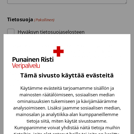
Tietosuoja
(Pakollinen)
Hyväksyn tietosuojaselosteen
Veripalvelun viestintärekisteriin tallennetaan Veripalvelun
viestintäkanavissa ja –aineistoissa esiintyvien henkilöiden
yhteystietoja, kertomuksia ja haastatteluja, kuvia sekä videoita.
Miksi tietojani kerätään?
Tämä sivusto käyttää evästeitä
Tietoja käytetään viestintäaineistojen toteutukseen, esimerkiksi
Veripalvelun julkaisuissa ja verkkokanavissa. Niiden avulla
kerrotaan esimerkiksi verenluovutustoiminnan ja
Käytämme evästeitä tarjoamamme sisällön ja
Kantasolurekisterin merkityksestä potilaiden hoidolle. Tiedot
mainosten räätälöimiseen, sosiaalisen median
saadaan rekisteröidyltä itseltään ja niiden keräämisestä,
ominaisuuksien tukemiseen ja kävijämäärämme
tallentamisesta ja julkaisusta sovitaan aina tapauskohtaisesti
analysoimiseen. Lisäksi jaamme sosiaalisen median,
rekisteröidyn kanssa. Tietojen antaminen on vapaaehtoista ja
perustuu suostumukseen.
mainosalan ja analytiikka-alan kumppaneillemme
tietoja siitä, miten käytät sivustoamme.
Roskapostin estäminen
(Pakollinen)
Mitä tietoja minusta kerätään?
Kumppanimme voivat yhdistää näitä tietoja muihin
Keräämme viestintäaineistoissamme esiintyvästä henkilöstä
tietoihin, joita olet antanut heille tai joita on kerätty,