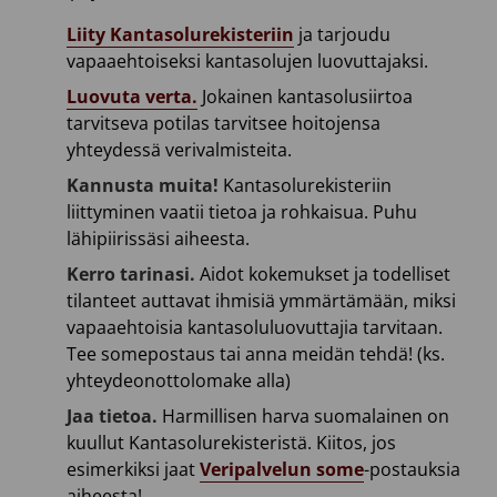
Liity Kantasolurekisteriin
ja tarjoudu
vapaaehtoiseksi kantasolujen luovuttajaksi.
Luovuta verta.
Jokainen kantasolusiirtoa
tarvitseva potilas tarvitsee hoitojensa
yhteydessä verivalmisteita.
Kannusta muita!
Kantasolurekisteriin
liittyminen vaatii tietoa ja rohkaisua. Puhu
lähipiirissäsi aiheesta.
Kerro tarinasi.
Aidot kokemukset ja todelliset
tilanteet auttavat ihmisiä ymmärtämään, miksi
vapaaehtoisia kantasoluluovuttajia tarvitaan.
Tee somepostaus tai anna meidän tehdä! (ks.
yhteydeonottolomake alla)
Jaa tietoa.
Harmillisen harva suomalainen on
kuullut Kantasolurekisteristä. Kiitos, jos
esimerkiksi jaat
Veripalvelun some
-postauksia
aiheesta!