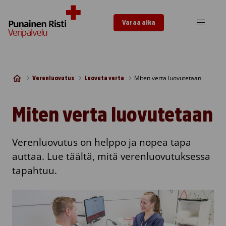
Skip to content
Varaa aika
Miten verta luovutetaan
Verenluovutus
Luovuta verta
Miten verta luovutetaan
Verenluovutus on helppo ja nopea tapa
auttaa. Lue täältä, mitä verenluovutuksessa
tapahtuu.