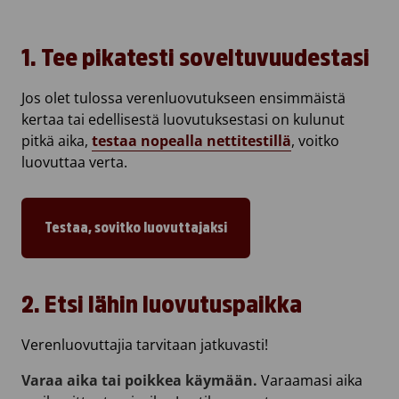
Video: Verenluovutus on helppo tapa auttaa.
1. Tee pikatesti soveltuvuudestasi
Jos olet tulossa verenluovutukseen ensimmäistä
kertaa tai edellisestä luovutuksestasi on kulunut
pitkä aika,
testaa nopealla nettitestillä
, voitko
luovuttaa verta.
Testaa, sovitko luovuttajaksi
2. Etsi lähin luovutuspaikka
Verenluovuttajia tarvitaan jatkuvasti!
Varaa aika tai poikkea käymään.
Varaamasi aika