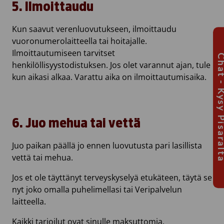
5. Ilmoittaudu
Kun saavut verenluovutukseen, ilmoittaudu
vuoronumerolaitteella tai hoitajalle.
Ilmoittautumiseen tarvitset
Chat - Kysy Pis
henkilöllisyystodistuksen. Jos olet varannut ajan, tule
kun aikasi alkaa. Varattu aika on ilmoittautumisaika.
6. Juo mehua tai vettä
Juo paikan päällä jo ennen luovutusta pari lasillista
vettä tai mehua.
Jos et ole täyttänyt terveyskyselyä etukäteen, täytä se
nyt joko omalla puhelimellasi tai Veripalvelun
laitteella.
Kaikki tarjoilut ovat sinulle maksuttomia.