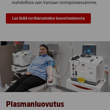
mahdollista vain Vantaan toimipisteessämme.
Lue lisää verihiutaleiden luovuttamisesta
Plasmanluovutus