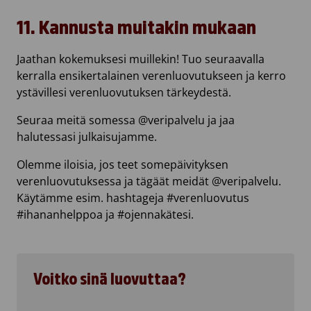
11. Kannusta muitakin mukaan
Jaathan kokemuksesi muillekin! Tuo seuraavalla
kerralla ensikertalainen verenluovutukseen ja kerro
ystävillesi verenluovutuksen tärkeydestä.
Seuraa meitä somessa @veripalvelu ja jaa
halutessasi julkaisujamme.
Olemme iloisia, jos teet somepäivityksen
verenluovutuksessa ja tägäät meidät @veripalvelu.
Käytämme esim. hashtageja #verenluovutus
#ihananhelppoa ja #ojennakätesi.
Voitko sinä luovuttaa?