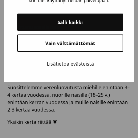
kun olet käyttänyt heidän palvelujaan.
Toimi näin luovutuksen jälkeen
Salli kaikki
Tutustu sovellukseen
Vain välttämättömät
10. Tulethan uudestaan!
Lisätietoa evästeistä
Toivomme, että käyntisi on hyvä kokemus ja
verenluovutuksesta tulee sinulle mukava tapa.
Suosittelemme verenluovutusta miehille enintään 3–
4 kertaa vuodessa, nuorille naisille (18–25 v.)
enintään kerran vuodessa ja muille naisille enintään
2-3 kertaa vuodessa.
Yksikin kerta riittää 💗