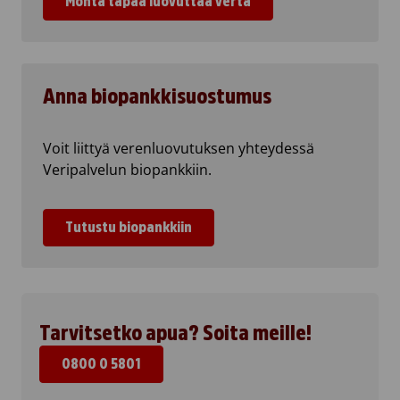
Monta tapaa luovuttaa verta
Anna biopankkisuostumus
Voit liittyä verenluovutuksen yhteydessä
Veripalvelun biopankkiin.
Tutustu biopankkiin
Tarvitsetko apua? Soita meille!
0800 0 5801