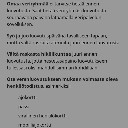
Omaa veriryhmää
ei tarvitse tietää ennen
luovutusta. Saat tietää veriryhmäsi luovutusta
seuraavana päivänä lataamalla Veripalvelun
sovelluksen.
Syö ja juo
luovutuspäivänä tavalliseen tapaan,
mutta vältä raskaita aterioita juuri ennen luovutusta.
Vältä raskasta hikiliikuntaa
juuri ennen
luovutusta, jotta nestetasapaino luovutukseen
tullessasi olisi mahdollisimman kohdillaan.
Ota verenluovutukseen mukaan voimassa oleva
henkilötodistus
, esimerkiksi:
ajokortti,
passi
virallinen henkilökortti
mobiiliajokortti