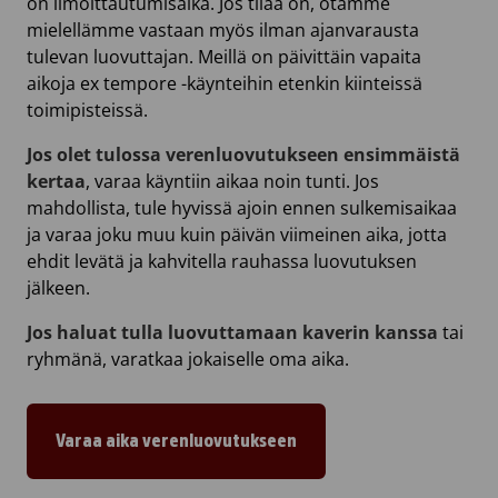
on ilmoittautumisaika. Jos tilaa on, otamme
mielellämme vastaan myös ilman ajanvarausta
tulevan luovuttajan. Meillä on päivittäin vapaita
aikoja ex tempore -käynteihin etenkin kiinteissä
toimipisteissä.
Jos olet tulossa verenluovutukseen ensimmäistä
kertaa
, varaa käyntiin aikaa noin tunti. Jos
mahdollista, tule hyvissä ajoin ennen sulkemisaikaa
ja varaa joku muu kuin päivän viimeinen aika, jotta
ehdit levätä ja kahvitella rauhassa luovutuksen
jälkeen.
Jos haluat tulla luovuttamaan kaverin kanssa
tai
ryhmänä, varatkaa jokaiselle oma aika.
Varaa aika verenluovutukseen