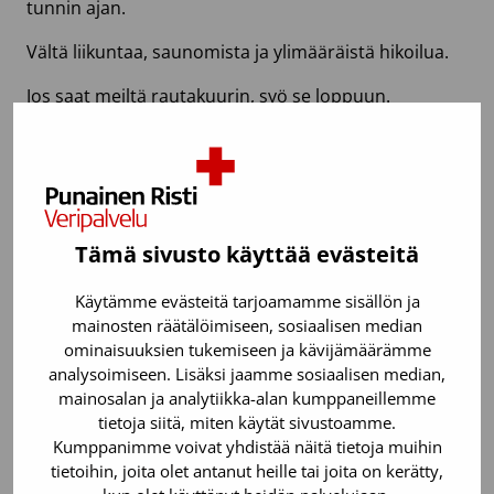
tunnin ajan.
Vältä liikuntaa, saunomista ja ylimääräistä hikoilua.
Jos saat meiltä rautakuurin, syö se loppuun.
Jos verenluovutuksen aikana tai milloin tahansa sen
jälkeen huomaat unohtaneesi kertoa meille asiasta,
joka saattaa vaikuttaa luovuttamasi veren
turvallisuuteen, ota yhteyttä luovutuspaikkaan tai
soita verenluovuttajien maksuttomaan
Tämä sivusto käyttää evästeitä
infonumeroon, p. 0800 0 5801 (arkisin klo 8–17).
Käytämme evästeitä tarjoamamme sisällön ja
Lataa Luovuttajan sovellus!
Pääset näkemään
mainosten räätälöimiseen, sosiaalisen median
sovelluksesta tiedot hemoglobiinistasi,
ominaisuuksien tukemiseen ja kävijämäärämme
veriryhmästäsi sekä seuraavasta mahdollisesta
analysoimiseen. Lisäksi jaamme sosiaalisen median,
luovutusajankohdasta. Voit ladata sovelluksen,
mainosalan ja analytiikka-alan kumppaneillemme
vaikka et olisi luovuttanut verta koskaan.
tietoja siitä, miten käytät sivustoamme.
Kumppanimme voivat yhdistää näitä tietoja muihin
tietoihin, joita olet antanut heille tai joita on kerätty,