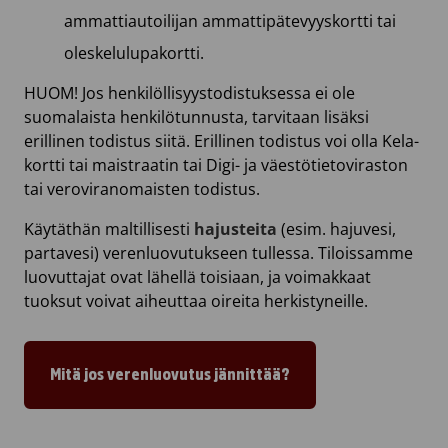
ammattiautoilijan ammattipätevyyskortti tai
oleskelulupakortti.
HUOM! Jos henkilöllisyystodistuksessa ei ole
suomalaista henkilötunnusta, tarvitaan lisäksi
erillinen todistus siitä. Erillinen todistus voi olla Kela-
kortti tai maistraatin tai Digi- ja väestötietoviraston
tai veroviranomaisten todistus.
Käytäthän maltillisesti
hajusteita
(esim. hajuvesi,
partavesi) verenluovutukseen tullessa. Tiloissamme
luovuttajat ovat lähellä toisiaan, ja voimakkaat
tuoksut voivat aiheuttaa oireita herkistyneille.
Mitä jos verenluovutus jännittää?