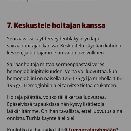
7. Keskustele hoitajan kanssa
Seuraavaksi käyt terveydentilakyselyn läpi
sairaanhoitajan kanssa. Keskustelu käydään kahden
kesken, ja hoitajamme on vaitiolovelvollinen.
Sairaanhoitaja mittaa sormenpäästäsi veresi
hemoglobiinipitoisuuden. Verta voi luovuttaa, kun
hemoglobiini on naisella 125–175 g/l ja miehellä 135–
195 g/l. Hemoglobiinia ei tarvitse tietää etukäteen.
Hoitaja päättää, voitko tällä kertaa luovuttaa.
Epäselvissä tapauksissa hän kysyy lisätietoja
lääkäriltämme. On ihan tavallista, ettei luovutus aina
onnistu. Turhia käyntejä ei ole!
Kuulutko tai haluatko liittyä
Luovuttajaryhmään
?