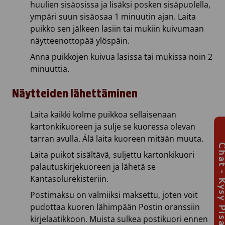
huulien sisäosissa ja lisäksi posken sisäpuolella,
ympäri suun sisäosaa 1 minuutin ajan. Laita
puikko sen jälkeen lasiin tai mukiin kuivumaan
näytteenottopää ylöspäin.
Anna puikkojen kuivua lasissa tai mukissa noin 2
minuuttia.
Näytteiden lähettäminen
Laita kaikki kolme puikkoa sellaisenaan
kartonkikuoreen ja sulje se kuoressa olevan
tarran avulla. Älä laita kuoreen mitään muuta.
Chat - Kysy Pis
Laita puikot sisältävä, suljettu kartonkikuori
palautuskirjekuoreen ja lähetä se
Kantasolurekisteriin.
Postimaksu on valmiiksi maksettu, joten voit
pudottaa kuoren lähimpään Postin oranssiin
kirjelaatikkoon. Muista sulkea postikuori ennen