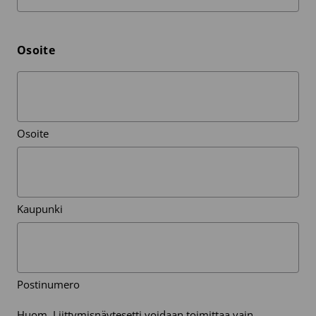
Osoite
Osoite
Kaupunki
Postinumero
Huom. Liittymisnäytesetti voidaan toimittaa vain