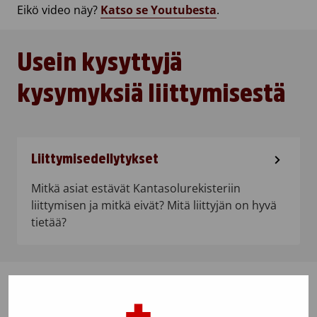
Eikö video näy?
Katso se Youtubesta
.
Usein kysyttyjä
kysymyksiä liittymisestä
Liittymisedellytykset
Mitkä asiat estävät Kantasolurekisteriin
liittymisen ja mitkä eivät? Mitä liittyjän on hyvä
tietää?
Liittymisnäytteet hukassa?