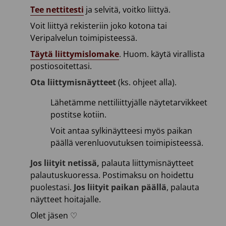
Tee nettitesti
ja selvitä, voitko liittyä.
Voit liittyä rekisteriin joko kotona tai
Veripalvelun toimipisteessä.
Täytä liittymislomake
. Huom. käytä virallista
postiosoitettasi.
Ota liittymisnäytteet
(ks. ohjeet alla).
Lähetämme nettiliittyjälle näytetarvikkeet
postitse kotiin.
Voit antaa sylkinäytteesi myös paikan
päällä verenluovutuksen toimipisteessä.
Jos liityit netissä,
palauta liittymisnäytteet
palautuskuoressa. Postimaksu on hoidettu
puolestasi.
Jos liityit paikan päällä
, palauta
näytteet hoitajalle.
Olet jäsen ♡