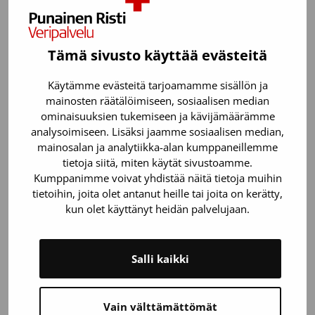
"
" näyttää pakolliset kentät
*
Tämä sivusto käyttää evästeitä
Asiani koskee
Käytämme evästeitä tarjoamamme sisällön ja
mainosten räätälöimiseen, sosiaalisen median
En ole saanut liittymisnäytesettiä
ominaisuuksien tukemiseen ja kävijämäärämme
analysoimiseen. Lisäksi jaamme sosiaalisen median,
Liittymisnäytesetti on hävinnyt tai mennyt rikki
mainosalan ja analytiikka-alan kumppaneillemme
tietoja siitä, miten käytät sivustoamme.
Tarvitsen apua liittymisnäytteiden ottamisessa tai
lähettämisessä
Kumppanimme voivat yhdistää näitä tietoja muihin
tietoihin, joita olet antanut heille tai joita on kerätty,
kun olet käyttänyt heidän palvelujaan.
Kerro tarkemmin, minkälaista apua tarvitset?
Salli kaikki
Vain välttämättömät