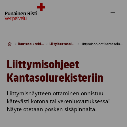
Skip to content
Liittymisohjeet Kantasolurekisteriin
Kantasolurekisteri
Liity Kantasolurekisteriin
Liittymisohjeet
Kantasolurekisteriin
Liittymisnäytteen ottaminen onnistuu
kätevästi kotona tai verenluovutuksessa!
Näyte otetaan posken sisäpinnalta.