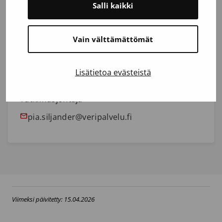
Salli kaikki
Hakemusten toimitus
kirjaamo@veripalvelu.fi
Vain välttämättömät
Lisätietoa evästeistä
Pia Siljander
Tutkimusjohtaja
pia.siljander@veripalvelu.fi
Viimeksi päivitetty: 15.04.2026