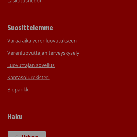
Laskutustiedot
Suosittelemme
Varaa aika verenluovutukseen
Verenluovuttajan terveyskysely
Luovuttajan sovellus
Kantasolurekisteri
Biopankki
Haku