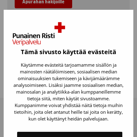
Apurahan hakijoille
Myönnetyt apurahat
Tämä sivusto käyttää evästeitä
Aiemmin myönnetyt apurahat vuosilta 2021-
2025.
Käytämme evästeitä tarjoamamme sisällön ja
mainosten räätälöimiseen, sosiaalisen median
ominaisuuksien tukemiseen ja kävijämäärämme
Myönnetyt apurahat
analysoimiseen. Lisäksi jaamme sosiaalisen median,
mainosalan ja analytiikka-alan kumppaneillemme
tietoja siitä, miten käytät sivustoamme.
Kumppanimme voivat yhdistää näitä tietoja muihin
tietoihin, joita olet antanut heille tai joita on kerätty,
kun olet käyttänyt heidän palvelujaan.
Kirjaamo