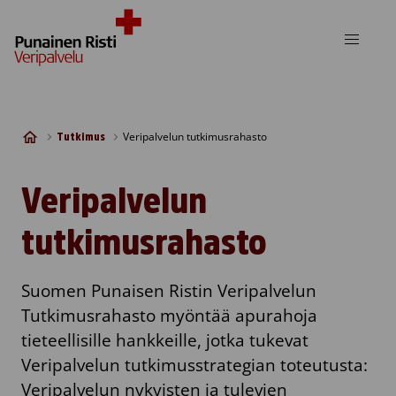
Skip to content
Veripalvelun tutkimusrahasto
Tutkimus
Veripalvelun
tutkimusrahasto
Suomen Punaisen Ristin Veripalvelun
Tutkimusrahasto myöntää apurahoja
tieteellisille hankkeille, jotka tukevat
Veripalvelun tutkimusstrategian toteutusta:
Veripalvelun nykyisten ja tulevien