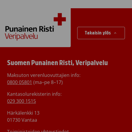
Takaisin ylös
Suomen Punainen Risti, Veripalvelu
Maksuton verenluovuttajien info:
0800 05801
(ma–pe 8–17)
Kantasolurekisterin info:
029 300 1515
Härkälenkki 13
01730 Vantaa
Toimipisteiden yhteystiedot