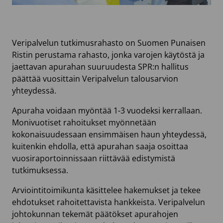
Veripalvelun tutkimusrahasto on Suomen Punaisen
Ristin perustama rahasto, jonka varojen käytöstä ja
jaettavan apurahan suuruudesta SPR:n hallitus
päättää vuosittain Veripalvelun talousarvion
yhteydessä.
Apuraha voidaan myöntää 1-3 vuodeksi kerrallaan.
Monivuotiset rahoitukset myönnetään
kokonaisuudessaan ensimmäisen haun yhteydessä,
kuitenkin ehdolla, että apurahan saaja osoittaa
vuosiraportoinnissaan riittävää edistymistä
tutkimuksessa.
Arviointitoimikunta käsittelee hakemukset ja tekee
ehdotukset rahoitettavista hankkeista. Veripalvelun
johtokunnan tekemät päätökset apurahojen