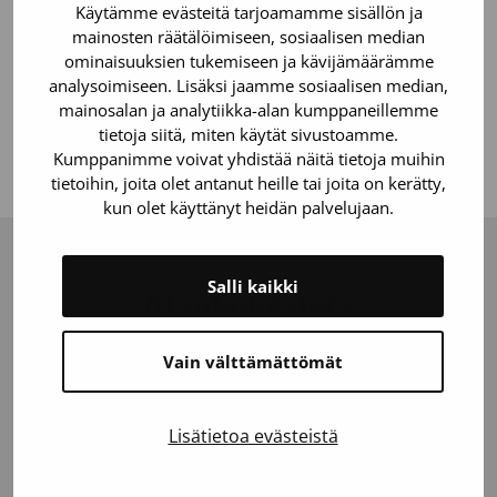
Käytämme evästeitä tarjoamamme sisällön ja
vaatii tietoa, rohkaisua ja motivaatiota aidoista
mainosten räätälöimiseen, sosiaalisen median
tarinoista!
ominaisuuksien tukemiseen ja kävijämäärämme
analysoimiseen. Lisäksi jaamme sosiaalisen median,
mainosalan ja analytiikka-alan kumppaneillemme
Eri tapoja auttaa
tietoja siitä, miten käytät sivustoamme.
Kumppanimme voivat yhdistää näitä tietoja muihin
tietoihin, joita olet antanut heille tai joita on kerätty,
kun olet käyttänyt heidän palvelujaan.
Salli kaikki
Ajankohtaista
Vain välttämättömät
Lisätietoa evästeistä