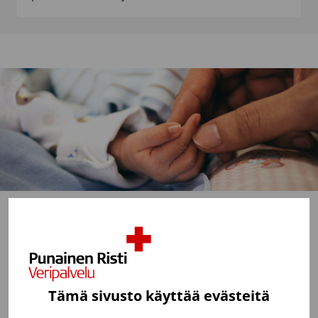
Kerro kokemuksistasi
Onko lähipiirissäsi kantasolusiirtoa tarvitseva ja
siirron saanut henkilö? Kerro kokemuksistanne ja
Tämä sivusto käyttää evästeitä
auta ihmisiä ymmärtämään, miksi vapaaehtoisia
kantasoluluovuttajia tarvitaan. Rekisteriin liittyminen