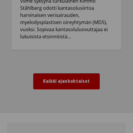
Viime syksynä turkulainen Kimmo
Ståhlberg odotti kantasolusiirtoa
harvinaisen verisairauden,
myelodysplastisen oireyhtymän (MDS),
vuoksi. Sopivaa kantasoluluovuttajaa ei
lukuisista etsinnöistä…
Kaikki ajankohtaiset