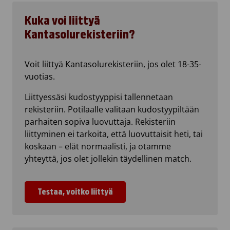
Kuka voi liittyä
Kantasolurekisteriin?
Voit liittyä Kantasolurekisteriin, jos olet 18-35-
vuotias.
Liittyessäsi kudostyyppisi tallennetaan
rekisteriin. Potilaalle valitaan kudostyypiltään
parhaiten sopiva luovuttaja. Rekisteriin
liittyminen ei tarkoita, että luovuttaisit heti, tai
koskaan – elät normaalisti, ja otamme
yhteyttä, jos olet jollekin täydellinen match.
Testaa, voitko liittyä