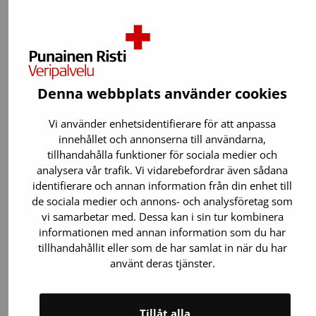
Blodgivare behövs året runt – även på
sommaren, då många anpassar sin vardag
efter semestern. En utrikesresa kan dock
förhindra blodgivning i upp till en månad på
grund av epidemisäsongen…
Denna webbplats använder cookies
Vi använder enhetsidentifierare för att anpassa
innehållet och annonserna till användarna,
tillhandahålla funktioner för sociala medier och
analysera vår trafik. Vi vidarebefordrar även sådana
identifierare och annan information från din enhet till
de sociala medier och annons- och analysföretag som
vi samarbetar med. Dessa kan i sin tur kombinera
informationen med annan information som du har
tillhandahållit eller som de har samlat in när du har
använt deras tjänster.
15.6.2026
Blodgivning
Färre blodgivningsdagar under
Tillåt alla