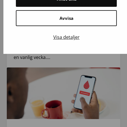
midsommarveckan – behovet av
blodprodukter oförändrat
Avvisa
Blodgivning är viktig även under
midsommarfirandet. Under
midsommarveckan finns det färre
Visa detaljer
blodgivningsdagar än vanligt, men behovet av
blod på sjukhusen är detsamma som under
en vanlig vecka.…