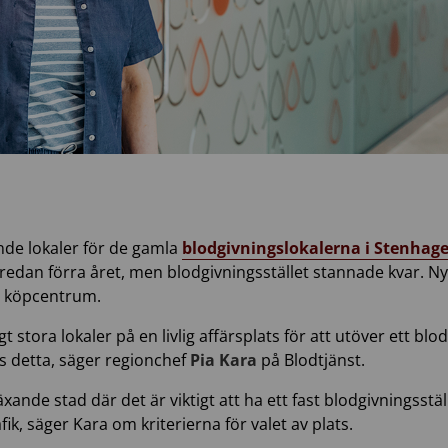
nde lokaler för de gamla
blodgivningslokalerna i Stenhag
redan förra året, men blodgivningsstället stannade kvar. Ny
a köpcentrum.
kligt stora lokaler på en livlig affärsplats för att utöver ett b
s detta, säger regionchef
Pia Kara
på Blodtjänst.
ande stad där det är viktigt att ha ett fast blodgivningsställ
ik, säger Kara om kriterierna för valet av plats.