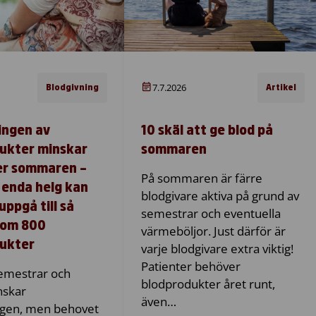
7.7.2026
Blodgivning
Artikel
ingen av
10 skäl att ge blod på
ukter minskar
sommaren
er sommaren –
På sommaren är färre
 enda helg kan
blodgivare aktiva på grund av
ppgå till så
semestrar och eventuella
som 800
värmeböljor. Just därför är
ukter
varje blodgivare extra viktig!
Patienter behöver
mestrar och
blodprodukter året runt,
nskar
även…
ngen, men behovet