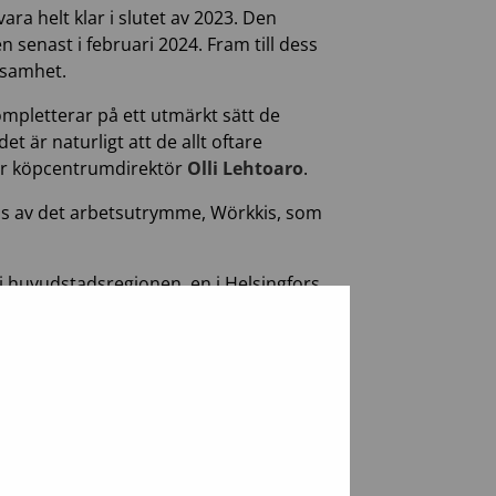
ra helt klar i slutet av 2023. Den
 senast i februari 2024. Fram till dess
ksamhet.
ompletterar på ett utmärkt sätt de
t är naturligt att de allt oftare
äger köpcentrumdirektör
Olli Lehtoaro
.
ras av det arbetsutrymme, Wörkkis, som
i huvudstadsregionen, en i Helsingfors
ter till sjukhus som behövs inom
 erbjuder också sjukhusen tjänster som
drivs i vinstsyfte.
s
s 170 butiker, däribland restauranger,