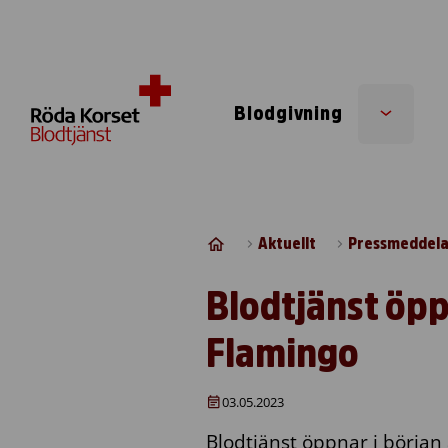
Skip to content
Blodgivning
Sub
menu
Aktuellt
Pressmeddel
Blodtjänst öpp
Flamingo
03.05.2023
Blodtjänst öppnar i början