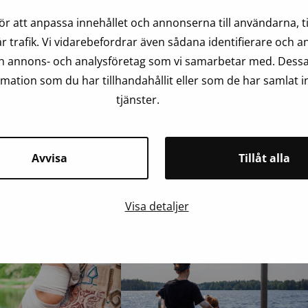
marknader och 5 500 parkeringsplatser. Till köpcentret hör 
ör att anpassa innehållet och annonserna till användarna, ti
-Flamingo över 480 miljoner euro och hade närmare 12 mi
r trafik. Vi vidarebefordrar även sådana identifierare och 
kvadratmeter.
och annons- och analysföretag som vi samarbetar med. Dessa
ation som du har tillhandahållit eller som de har samlat i
tjänster.
Avvisa
Tillåt alla
Läs också
Visa detaljer