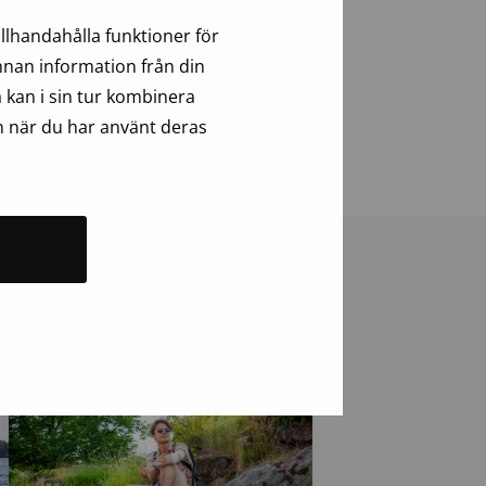
dessutom Finlands största hotell i fråga
llhandahålla funktioner för
ljoner besökare. Den sammanlagda yta
annan information från din
 kan i sin tur kombinera
n när du har använt deras