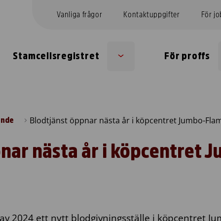
Vanliga frågor
Kontaktuppgifter
För j
Stamcellsregistret
För proffs
Sub
menu
Blodtjänst öppnar nästa år i köpcentret Jumbo-Fla
ande
nar nästa år i köpcentret 
 av 2024 ett nytt blodgivningsställe i köpcentret 