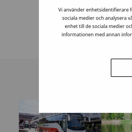
kaféer, underhållningstjänster, två stor
Vi använder enhetsidentifierare f
om antalet rum. År 2022 omsatte Jumbo
sociala medier och analysera vå
som köpcentret hyr ut är över 140 000 
enhet till de sociala medier 
informationen med annan inform
Senast uppdaterad: 12.05.2023