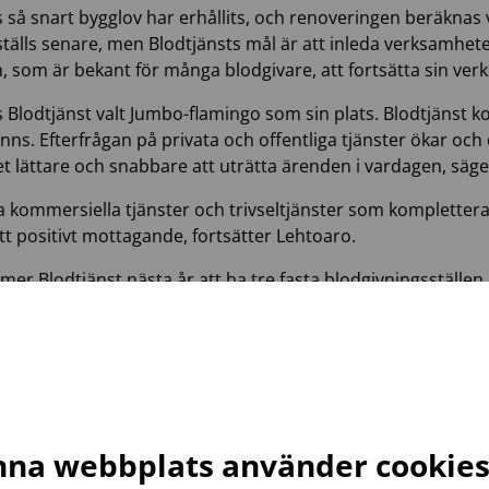
så snart bygglov har erhållits, och renoveringen beräknas va
ställs senare, men Blodtjänsts mål är att inleda verksamheten
, som är bekant för många blodgivare, att fortsätta sin ver
s Blodtjänst valt Jumbo-flamingo som sin plats. Blodtjänst k
ns. Efterfrågan på privata och offentliga tjänster ökar och de
 det lättare och snabbare att uträtta ärenden i vardagen, s
a kommersiella tjänster och trivseltjänster som komplette
tt positivt mottagande, fortsätter Lehtoaro.
 Blodtjänst nästa år att ha tre fasta blodgivningsställen 
köpcentret
Iso Omena i Esbo
.
rar säkra och effektiva blodprodukter och laboratorietjäns
av blod från frivilliga blodgivare utifrån vårdens behov. Vi
oner. Blodtjänst är en organisation vars verksamhet inte be
na webbplats använder cookie
r försäljningsmässigt Finlands största köpcentrum. Det finn