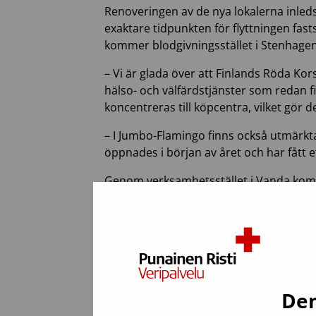
Renoveringen av de nya lokalerna inleds 
exaktare tidpunkten för flyttningen fast
kommer blodgivningsstället i Stenhagen
– Vi är glada över att Finlands Röda Kor
hälso- och välfärdstjänster som redan fin
koncentreras till köpcentra, vilket gör
– I Jumbo-Flamingo finns också utmärkt
öppnades i början av året och har fått e
Genom verksamhetsstället i Vanda kommer
kärncentrum i
Sanomahuset
och en i 
****
Finlands Röda Kors Blodtjänst
produce
patientvården. Vi ombesörjer insamling 
stöder organ- och stamcellstransplantati
Den
Köpcentret Jumbo-Flamingo
i Vanda ä