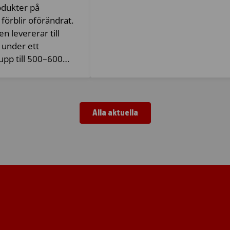
odukter på
förblir oförändrat.
n levererar till
 under ett
upp till 500–600…
Alla aktuella