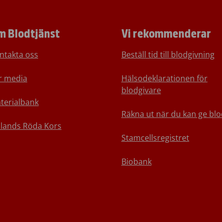
m Blodtjänst
Vi rekommenderar
ntakta oss
Beställ tid till blodgivning
r media
Hälsodeklarationen för
blodgivare
terialbank
Räkna ut när du kan ge blo
nlands Röda Kors
Stamcellsregistret
Biobank