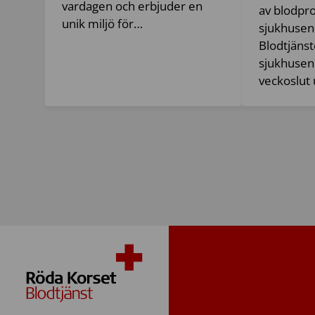
vardagen och erbjuder en
av blodpr
unik miljö för…
sjukhusen 
Blodtjänste
sjukhusen
veckoslut 