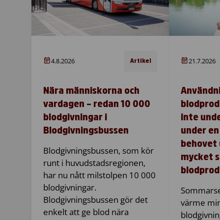
4.8.2026
21.7.2026
Artikel
Nära människorna och
Användn
vardagen – redan 10 000
blodprod
blodgivningar i
inte und
Blodgivningsbussen
under en
behovet u
Blodgivningsbussen, som kör
mycket 
runt i huvudstadsregionen,
blodprod
har nu nått milstolpen 10 000
blodgivningar.
Sommarse
Blodgivningsbussen gör det
värme mi
enkelt att ge blod nära
blodgivni