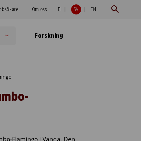
obbsökare
Om oss
FI
SV
EN
Forskning
Sub
menu
mingo
Jumbo-
Jumbo-Flamingo i Vanda. Den