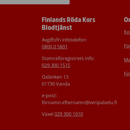
Finlands Röda Kors
O
Blodtjänst
Ko
Avgiftsfri infotelefon
:
Fö
0800 0 5801
Stamcellsregistrets info:
Ma
029 300 1515
Fi
Oxlänken 13
01730 Vanda
e-post:
förnamn.efternamn@veripalvelu.fi
Växel
029 300 1010