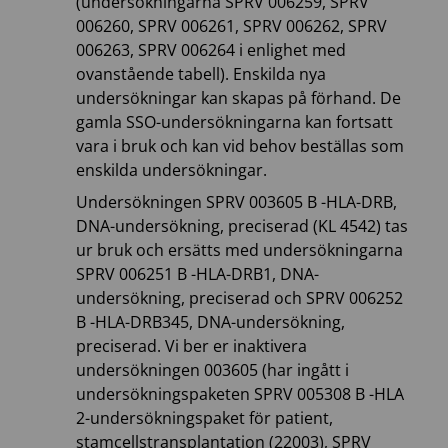
(undersökningarna SPRV 006259, SPRV
006260, SPRV 006261, SPRV 006262, SPRV
006263, SPRV 006264 i enlighet med
ovanstående tabell). Enskilda nya
undersökningar kan skapas på förhand. De
gamla SSO-undersökningarna kan fortsatt
vara i bruk och kan vid behov beställas som
enskilda undersökningar.
Undersökningen SPRV 003605 B -HLA-DRB,
DNA-undersökning, preciserad (KL 4542) tas
ur bruk och ersätts med undersökningarna
SPRV 006251 B -HLA-DRB1, DNA-
undersökning, preciserad och SPRV 006252
B -HLA-DRB345, DNA-undersökning,
preciserad. Vi ber er inaktivera
undersökningen 003605 (har ingått i
undersökningspaketen SPRV 005308 B -HLA
2-undersökningspaket för patient,
stamcellstransplantation (22003), SPRV