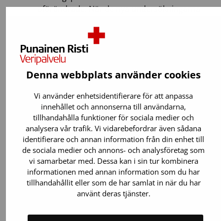
oförändrade. När de nya undersökningarna
har skapats i kundens system överförs
resultaten till undersökningarna i rätt
resultatform på begäran.
Denna webbplats använder cookies
Vi använder enhetsidentifierare för att anpassa
innehållet och annonserna till användarna,
Taina Jaatinen
tillhandahålla funktioner för sociala medier och
Laboratoriespecialist
analysera vår trafik. Vi vidarebefordrar även sådana
identifierare och annan information från din enhet till
029 300 1010 (växel)
de sociala medier och annons- och analysföretag som
vi samarbetar med. Dessa kan i sin tur kombinera
informationen med annan information som du har
tillhandahållit eller som de har samlat in när du har
använt deras tjänster.
Tiina Linjama 
Avdelningsöverläkare