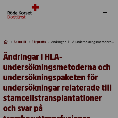
Skip to content
Ändringar i HLA-undersökningsmetoderna och undersökningspaketen för undersökningar relaterade till stamcellstransplantationer och svar på trombocyttransfusioner
Aktuellt
För proffs
Ändringar i HLA-
undersökningsmetoderna och
undersökningspaketen för
undersökningar relaterade till
stamcellstransplantationer
och svar på