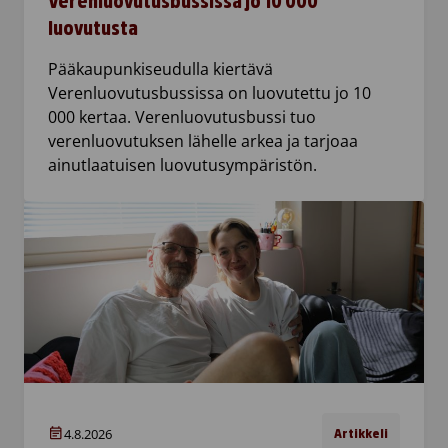
Verenluovutusbussissa jo 10 000
luovutusta
Pääkaupunkiseudulla kiertävä
Verenluovutusbussissa on luovutettu jo 10
000 kertaa. Verenluovutusbussi tuo
verenluovutuksen lähelle arkea ja tarjoaa
ainutlaatuisen luovutusympäristön.
4.8.2026
Artikkeli