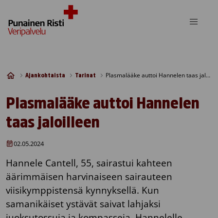
Skip to content
Plasmalääke auttoi Hannelen taas jaloilleen
Ajankohtaista
Tarinat
Plasmalääke auttoi Hannelen
taas jaloilleen
02.05.2024
Hannele Cantell, 55, sairastui kahteen
äärimmäisen harvinaiseen sairauteen
viisikymppistensä kynnyksellä. Kun
samanikäiset ystävät saivat lahjaksi
juoksutossuja ja kompasseja, Hannelelle