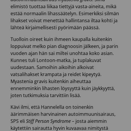
elimistö tuottaa liikaa tiettyjä vasta-aineita, mikä
estää normaalin lihassäätelyn. Esimerkiksi silmän
lihakset voivat menettää hallintansa iltaa kohti ja
lähteä kirjaimellisesti pyörimään päässä.
Tuolloin oireet kuin ihmeen kaupalla kuitenkin
loppuivat melko pian diagnoosin jälkeen, ja parin
vuoden ajan hän sai miltei unohtaa koko asian.
Kunnes tuli Lontoon-matka, ja tuplakuvat
uudestaan. Samoihin aikoihin alkoivat
vatsalihakset krampata ja reidet kipeytyä.
Myastenia gravis kuitenkin aiheuttaa
ennemminkin lihasten löysyyttä kuin jäykkyyttä,
joten tutkimuksia tarvittiin lisää.
Kävi ilmi, että Hannelella on toinenkin
äärimmäisen harvinainen autoimmuunisairaus,
SPS eli
Stiff Person Syndrome
– josta aiemmin
käytettiin sairautta hyvin kuvaavaa nimitystä