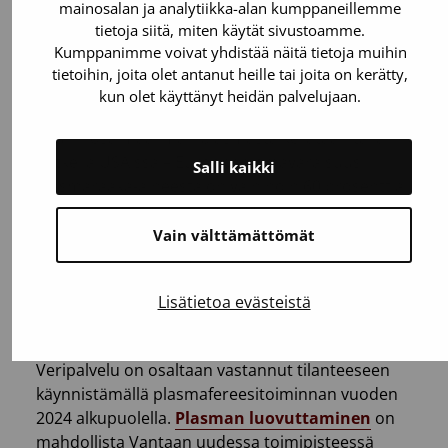
plasmalääkkeistä, erityisesti
mainosalan ja analytiikka-alan kumppaneillemme
immunoglobuliinivalmisteista. Koronapandemia
tietoja siitä, miten käytät sivustoamme.
vähensi entisestään plasman saatavuutta,
Kumppanimme voivat yhdistää näitä tietoja muihin
samaan aikaan kun plasman tarve lääkkeiden
tietoihin, joita olet antanut heille tai joita on kerätty,
kun olet käyttänyt heidän palvelujaan.
raaka-aineena on lisääntynyt.
Suurin osa maailman plasmasta kerätään tällä
hetkellä USA:ssa – Euroopan omavaraisuus
Salli kaikki
plasmaraaka-aineesta on vain noin 60 prosenttia.
European Blood Alliance (EBA), joka edustaa
eurooppalaisia veripankkeja, Euroopan neuvosto
Vain välttämättömät
sekä EU-komissio ovatkin tunnistaneet tarpeen
lisätä eurooppalaista plasmankeruuta ja
Lisätietoa evästeistä
vähentää riippuvuutta USA:sta peräisin olevasta
plasmasta.
Veripalvelu on osaltaan vastannut tilanteeseen
käynnistämällä plasmafereesitoiminnan vuoden
2024 alkupuolella.
Plasman luovuttaminen
on
mahdollista Vantaan uudessa toimipisteessä