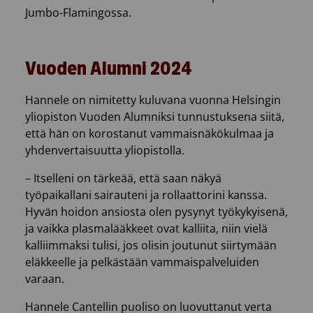
Jumbo-Flamingossa.
Vuoden Alumni 2024
Hannele on nimitetty kuluvana vuonna Helsingin
yliopiston Vuoden Alumniksi tunnustuksena siitä,
että hän on korostanut vammaisnäkökulmaa ja
yhdenvertaisuutta yliopistolla.
– Itselleni on tärkeää, että saan näkyä
työpaikallani sairauteni ja rollaattorini kanssa.
Hyvän hoidon ansiosta olen pysynyt työkykyisenä,
ja vaikka plasmalääkkeet ovat kalliita, niin vielä
kalliimmaksi tulisi, jos olisin joutunut siirtymään
eläkkeelle ja pelkästään vammaispalveluiden
varaan.
Hannele Cantellin puoliso on luovuttanut verta