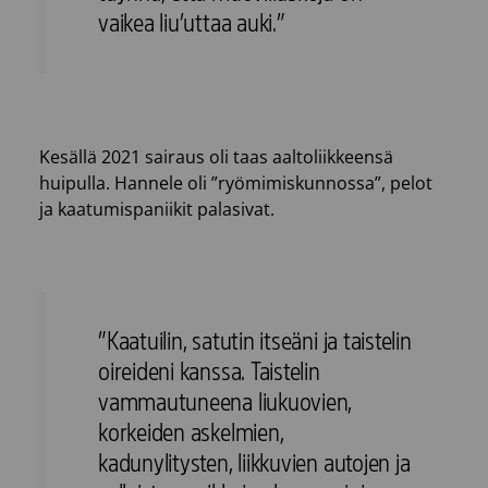
vaikea liu’uttaa auki.”
Kesällä 2021 sairaus oli taas aaltoliikkeensä
huipulla. Hannele oli ”ryömimiskunnossa”, pelot
ja kaatumispaniikit palasivat.
”Kaatuilin, satutin itseäni ja taistelin
oireideni kanssa. Taistelin
vammautuneena liukuovien,
korkeiden askelmien,
kadunylitysten, liikkuvien autojen ja