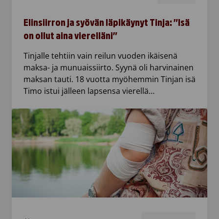
Elinsiirron ja syövän läpikäynyt Tinja: ”Isä
on ollut aina vierelläni”
Tinjalle tehtiin vain reilun vuoden ikäisenä
maksa- ja munuaissiirto. Syynä oli harvinainen
maksan tauti. 18 vuotta myöhemmin Tinjan isä
Timo istui jälleen lapsensa vierellä…