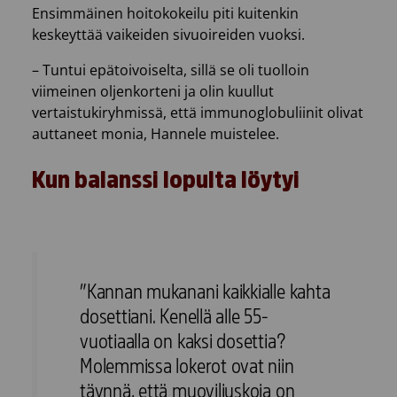
Ensimmäinen hoitokokeilu piti kuitenkin
keskeyttää vaikeiden sivuoireiden vuoksi.
– Tuntui epätoivoiselta, sillä se oli tuolloin
viimeinen oljenkorteni ja olin kuullut
vertaistukiryhmissä, että immunoglobuliinit olivat
auttaneet monia, Hannele muistelee.
Kun balanssi lopulta löytyi
”Kannan mukanani kaikkialle kahta
dosettiani. Kenellä alle 55-
vuotiaalla on kaksi dosettia?
Molemmissa lokerot ovat niin
täynnä, että muoviliuskoja on