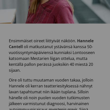
Ensimmäiset oireet liittyivät näköön.
Hannele
Cantell
oli matkustanut ystävänsä kanssa 50-
vuotissyntymäpäiviensä kunniaksi Lontooseen
katsomaan Mestarien liigan ottelua, mutta
kentällä pallon perässä juoksikin 40 miestä 20
sijaan.
Oire oli tuttu muutaman vuoden takaa, jolloin
Hannele oli kerran teatteriesityksessä nähnyt
lavan tapahtumat niin ikään tuplana. Silloin
hänelle oli noin puolen vuoden tutkimusten
jälkeen varmistunut diagnoosi, harvinainen
autoimmuunisairaus
myastenia gravis
. Siinä