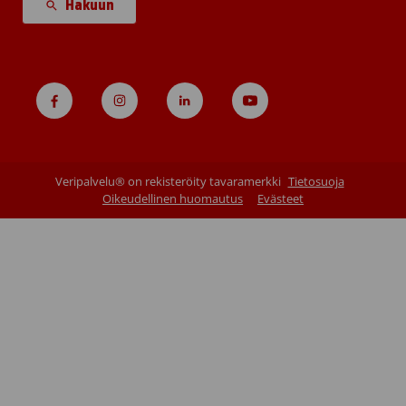
Hakuun
Veripalvelu® on rekisteröity tavaramerkki
Tietosuoja
Oikeudellinen huomautus
Evästeet