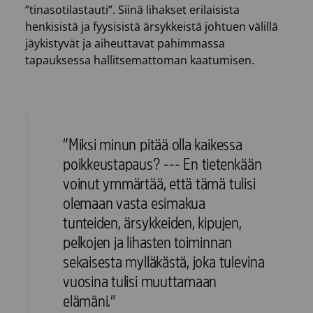
”tinasotilastauti”. Siinä lihakset erilaisista
henkisistä ja fyysisistä ärsykkeistä johtuen välillä
jäykistyvät ja aiheuttavat pahimmassa
tapauksessa hallitsemattoman kaatumisen.
”Miksi minun pitää olla kaikessa
poikkeustapaus? --- En tietenkään
voinut ymmärtää, että tämä tulisi
olemaan vasta esimakua
tunteiden, ärsykkeiden, kipujen,
pelkojen ja lihasten toiminnan
sekaisesta mylläkästä, joka tulevina
vuosina tulisi muuttamaan
elämäni.”