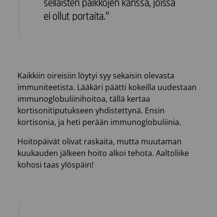
sellaisten paikkojen kanssa, joissa
ei ollut portaita.”
Kaikkiin oireisiin löytyi syy sekaisin olevasta
immuniteetista. Lääkäri päätti kokeilla uudestaan
immunoglobuliinihoitoa, tällä kertaa
kortisonitiputukseen yhdistettynä. Ensin
kortisonia, ja heti perään immunoglobuliinia.
Hoitopäivät olivat raskaita, mutta muutaman
kuukauden jälkeen hoito alkoi tehota. Aaltoliike
kohosi taas ylöspäin!