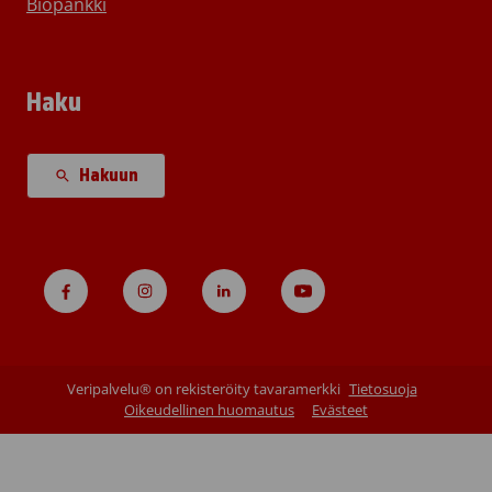
Biopankki
Haku
Hakuun
Veripalvelu® on rekisteröity tavaramerkki
Tietosuoja
Oikeudellinen huomautus
Evästeet