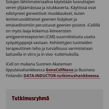
Solujen lähtömateriaalina käytetään luovuttajien
veren ylijäämäosaa ja istukkaverta. Käytössä ovat
edistyneet geneettiset muokkaukset, kuten
lentivirusvälitteiset geenien lisäykset ja
emäseditointiin perustuvat geenien poistot. iCellillä
on myös laaja kokemus kimeeristen
antigeenireseptorien (CAR) suunnittelusta useita
syöpätyyppejä vastaan. Kehitettyjen tuotteiden
terapeuttinen teho ja turvallisuus varmistetaan
kattavilla in vitro ja in vivo -tutkimuksilla.
iCell on mukana Suomen Akatemian
lippulaivahankkeessa
GeneCellNano
ja Business
Finlandin
DATA-INDUCTOR-tutkimushankkeessa.
Tutkimusryhmä