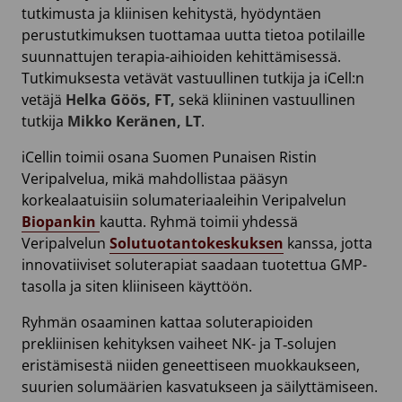
tutkimusta ja kliinisen kehitystä, hyödyntäen
perustutkimuksen tuottamaa uutta tietoa potilaille
suunnattujen terapia-aihioiden kehittämisessä.
Tutkimuksesta vetävät vastuullinen tutkija ja iCell:n
vetäjä
Helka Göös, FT,
sekä kliininen vastuullinen
tutkija
Mikko Keränen, LT
.
iCellin toimii osana Suomen Punaisen Ristin
Veripalvelua, mikä mahdollistaa pääsyn
korkealaatuisiin solumateriaaleihin Veripalvelun
Biopankin
kautta. Ryhmä toimii yhdessä
Veripalvelun
Solutuotantokeskuksen
kanssa, jotta
innovatiiviset soluterapiat saadaan tuotettua GMP-
tasolla ja siten kliiniseen käyttöön.
Ryhmän osaaminen kattaa soluterapioiden
prekliinisen kehityksen vaiheet NK- ja T‑solujen
eristämisestä niiden geneettiseen muokkaukseen,
suurien solumäärien kasvatukseen ja säilyttämiseen.