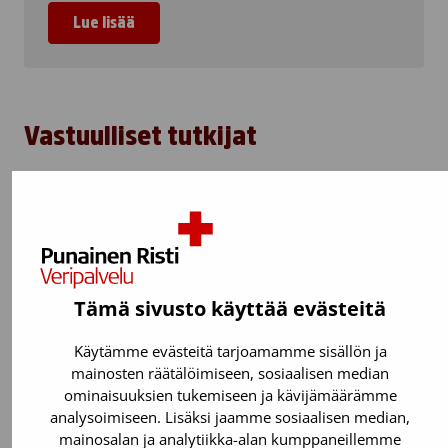
Lue lisää
Vastuulliset tutkijat
Tämä sivusto käyttää evästeitä
Käytämme evästeitä tarjoamamme sisällön ja
mainosten räätälöimiseen, sosiaalisen median
ominaisuuksien tukemiseen ja kävijämäärämme
analysoimiseen. Lisäksi jaamme sosiaalisen median,
Helka Göös, FT
mainosalan ja analytiikka-alan kumppaneillemme