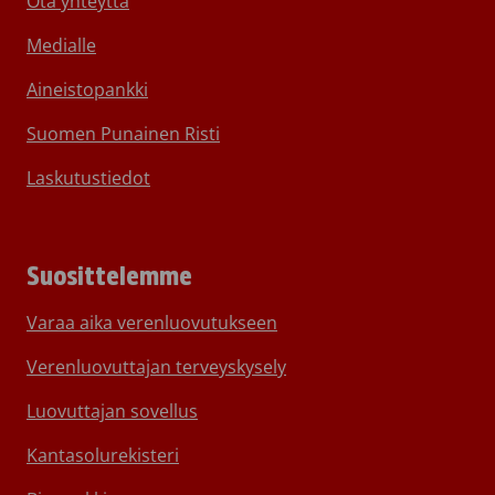
Ota yhteyttä
Medialle
Aineistopankki
Suomen Punainen Risti
Laskutustiedot
Suosittelemme
Varaa aika verenluovutukseen
Verenluovuttajan terveyskysely
Luovuttajan sovellus
Kantasolurekisteri