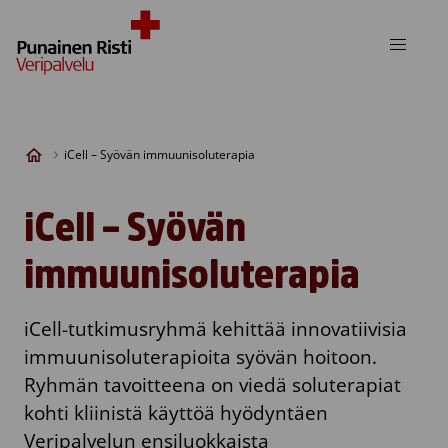
Skip to content
iCell – Syövän immuunisoluterapia
iCell – Syövän
immuunisoluterapia
iCell-tutkimusryhmä kehittää innovatiivisia
immuunisoluterapioita syövän hoitoon.
Ryhmän tavoitteena on viedä soluterapiat
kohti kliinistä käyttöä hyödyntäen
Veripalvelun ensiluokkaista