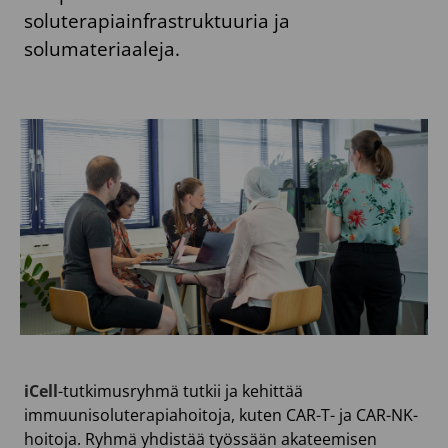
soluterapiainfrastruktuuria ja
solumateriaaleja.
iCell
-tutkimusryhmä tutkii ja kehittää
immuunisoluterapiahoitoja, kuten CAR-T- ja CAR-NK-
hoitoja. Ryhmä yhdistää työssään akateemisen