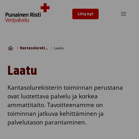
Skip to content
Liity nyt
Laatu
Kantasolurekisteri
Laatu
Kantasolurekisterin toiminnan perustana
ovat luotettava palvelu ja korkea
ammattitaito. Tavoitteenamme on
toiminnan jatkuva kehittäminen ja
palvelutason parantaminen.