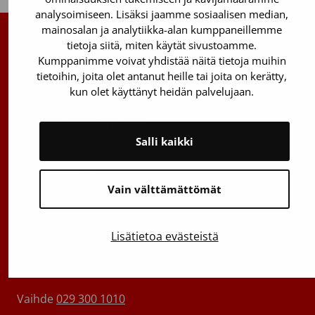
analysoimiseen. Lisäksi jaamme sosiaalisen median,
mainosalan ja analytiikka-alan kumppaneillemme
tietoja siitä, miten käytät sivustoamme.
Suomen Punainen Risti, Veripalvelu
Kumppanimme voivat yhdistää näitä tietoja muihin
tietoihin, joita olet antanut heille tai joita on kerätty,
Maksuton verenluovuttajien info:
kun olet käyttänyt heidän palvelujaan.
0800 05801
(ma–pe 8–17)
Kantasolurekisterin info:
029 300 1515
Salli kaikki
Härkälenkki 13
01730 Vantaa
Vain välttämättömät
Toimipisteiden yhteystiedot
Lisätietoa evästeistä
Vantaan päätoimipiste
Sähköpostiosoitteet: etunimi.sukunimi@veripalvelu.fi
Vaihde
029 300 1010