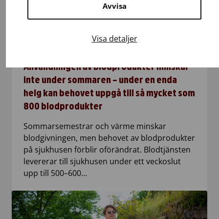
Avvisa
21.7.2026
Visa detaljer
Blodgivning
Användningen av blodprodukter minskar
inte under sommaren – under en enda
helg kan behovet uppgå till så mycket som
800 blodprodukter
Sommarsemestrar och värme minskar
blodgivningen, men behovet av blodprodukter
på sjukhusen förblir oförändrat. Blodtjänsten
levererar till sjukhusen under ett veckoslut
upp till 500–600…