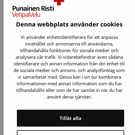
4.8.2026
Artikel
Nära människorna och vardagen – redan
Denna webbplats använder cookies
10 000 blodgivningar i
Blodgivningsbussen
Vi använder enhetsidentifierare för att anpassa
innehållet och annonserna till användarna,
Blodgivningsbussen, som kör runt i
tillhandahålla funktioner för sociala medier och
huvudstadsregionen, har nu nått milstolpen
analysera vår trafik. Vi vidarebefordrar även sådana
10 000 blodgivningar. Blodgivningsbussen gör
identifierare och annan information från din enhet till
det enkelt att ge blod nära vardagen och
de sociala medier och annons- och analysföretag som
erbjuder en unik miljö för…
vi samarbetar med. Dessa kan i sin tur kombinera
informationen med annan information som du har
tillhandahållit eller som de har samlat in när du har
använt deras tjänster.
Tillåt alla