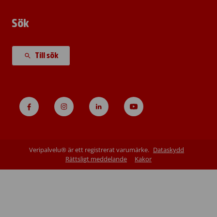
Sök
Till sök
Veripalvelu® är ett registrerat varumärke.
Dataskydd
Rättsligt meddelande
Kakor