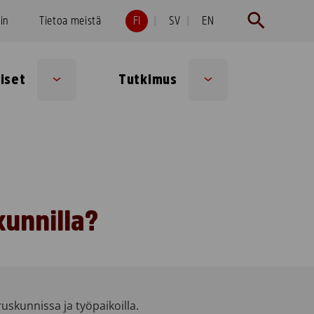
hin
Tietoa meistä
FI
SV
EN
iset
Tutkimus
Sub
Sub
menu
menu
kunnilla?
ruskunnissa ja työpaikoilla.