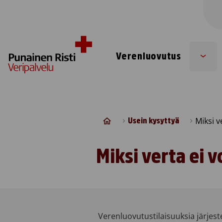
Skip to content
Verenluovutus
Sub
men
Miksi v
Usein kysyttyä
Miksi verta ei 
Verenluovutustilaisuuksia järjeste