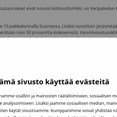
okustannukset eivät nousisi kohtuuttomiksi, on Veripalvelu
ste 10 paikkakunnalla Suomessa. Lisäksi vuosittain järjestetä
 kerätään noin 50 prosenttia kokoverestä. Verenluovutusakti
a isoissa asutuskeskuksissa, jossa verenluovuttajapotentiaal
ämä sivusto käyttää evästeitä
amme sisällön ja mainosten räätälöimiseen, sosiaalisen 
analysoimiseen. Lisäksi jaamme sosiaalisen median, mainos
iten käytät sivustoamme. Kumppanimme voivat yhdistää näit