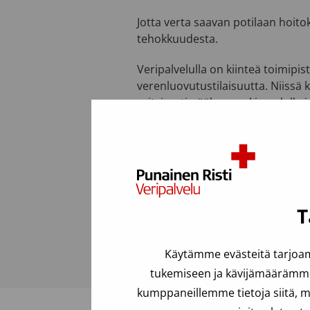
Jotta verta saavan potilaan hoit
tehokkuudesta.
Veripalvelulla on kiinteä toimipi
verenluovutustilaisuutta. Niissä
erityisesti pääkaupunkiseudulla j
Viimeksi päivitetty: 22.07.2025
Usein kysyttyä
T
Käytämme evästeitä tarjoam
tukemiseen ja kävijämäärämme 
kumppaneillemme tietoja siitä, m