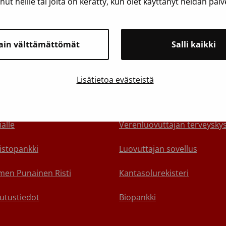
anut heille tai joita on kerätty, kun olet käyttänyt heidän palv
ain välttämättömät
Salli kaikki
toa Veripalvelusta
Suosittelemme
Lisätietoa evästeistä
yhteyttä
Varaa aika verenluovutukse
alle
Verenluovuttajan terveyskys
istopankki
Luovuttajan sovellus
en Punainen Risti
Kantasolurekisteri
utustiedot
Biopankki