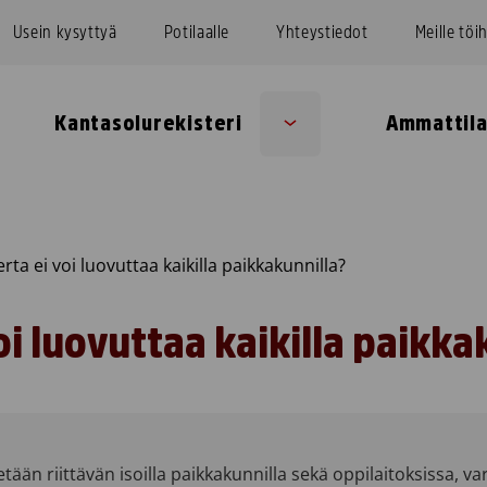
Usein kysyttyä
Potilaalle
Yhteystiedot
Meille töi
Kantasolurekisteri
Ammattila
Sub
u
menu
erta ei voi luovuttaa kaikilla paikkakunnilla?
voi luovuttaa kaikilla paikka
tään riittävän isoilla paikkakunnilla sekä oppilaitoksissa, va