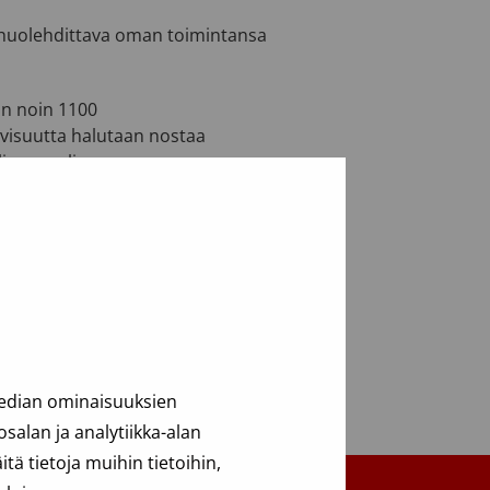
n huolehdittava oman toimintansa
än noin 1100
ivisuutta halutaan nostaa
ia on paljon.
median ominaisuuksien
alan ja analytiikka-alan
ä tietoja muihin tietoihin,