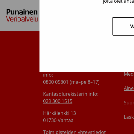
joita olet ant
V
Suomen Punainen Risti,
Tie
Veripalvelu
Ota 
Maksuton verenluovuttajien
Medi
info:
0800 05801
(ma–pe 8–17)
Aine
Kantasolurekisterin info:
029 300 1515
Suom
Härkälenkki 13
Lask
01730 Vantaa
Toimipisteiden yhteystiedot