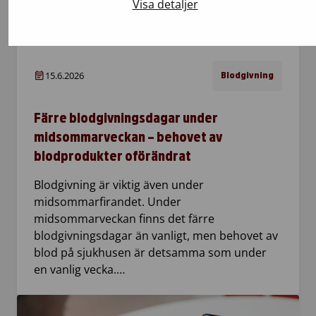
Visa detaljer
15.6.2026
Blodgivning
Färre blodgivningsdagar under
midsommarveckan – behovet av
blodprodukter oförändrat
Blodgivning är viktig även under
midsommarfirandet. Under
midsommarveckan finns det färre
blodgivningsdagar än vanligt, men behovet av
blod på sjukhusen är detsamma som under
en vanlig vecka.…