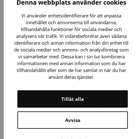
Denna webbplats använder cookies
29.6.2026
Blodgivning
Vi använder enhetsidentifierare för att anpassa
innehållet och annonserna till användarna,
tillhandahålla funktioner för sociala medier och
Utrikesresa kan tillfälligt hindra
analysera vår trafik. Vi vidarebefordrar även sådana
blodgivning – kontrollera
identifierare och annan information från din enhet till
begränsningarna i tid
de sociala medier och annons- och analysföretag som
vi samarbetar med. Dessa kan i sin tur kombinera
Blodgivare behövs året runt – även på
informationen med annan information som du har
sommaren, då många anpassar sin vardag
tillhandahållit eller som de har samlat in när du har
efter semestern. En utrikesresa kan dock
använt deras tjänster.
förhindra blodgivning i upp till en månad på
grund av epidemisäsongen…
Tillåt alla
Avvisa