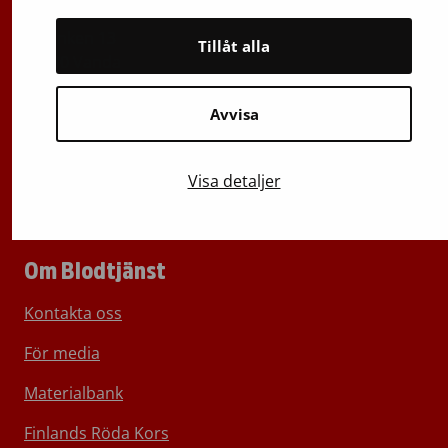
Oxlänken 13
Tillåt alla
01730 Vanda
e-post: förnamn.efternamn@veripalvelu.fi
Avvisa
Växel
029 300 1010
Visa detaljer
Om Blodtjänst
Kontakta oss
För media
Materialbank
Finlands Röda Kors