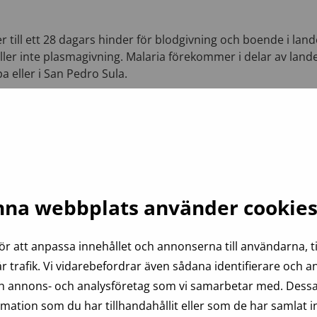
r till ett 28 dagars hinder för blodgivning och boende i land
ller inte plasmagivning. Malaria förekommer i delar av lande
 eller i San Pedro Sula.
skområden för malaria
.
 5801 (mån–fre kl. 8–17).
na webbplats använder cookie
ör att anpassa innehållet och annonserna till användarna, ti
r trafik. Vi vidarebefordrar även sådana identifierare och 
och annons- och analysföretag som vi samarbetar med. Dessa
ation som du har tillhandahållit eller som de har samlat i