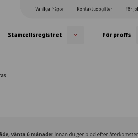
Vanliga frågor
Kontaktuppgifter
För j
Stamcellsregistret
För proffs
Sub
menu
ras
åde, vänta 6 månader
innan du ger blod efter återkomsten t