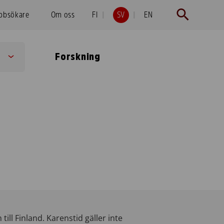
obbsökare
Om oss
FI
SV
EN
Forskning
Sub
menu
ill Finland. Karenstid gäller inte