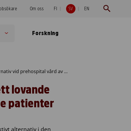
obbsökare
Om oss
FI
SV
EN
Forskning
Sub
menu
Doktorsavhandling: Helblodspreparat är ett lovande alternativ vid prehospital vård av blödande patienter
tt lovande
de patienter
ivt alternativ i den