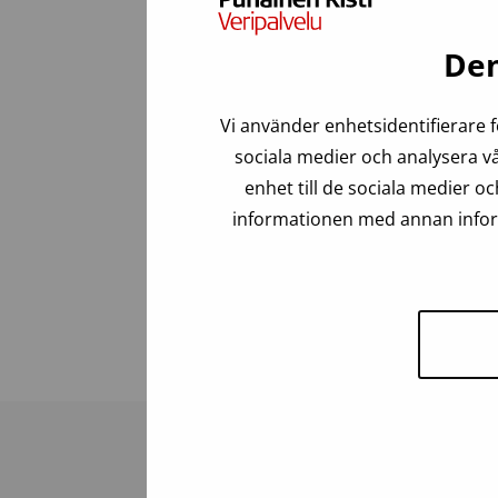
Disputation den 5 
Den
LL Sanna Susila disputerar 5.12.2025 kl.
whole blood – A series of in vitro studi
Vi använder enhetsidentifierare f
sociala medier och analysera vå
Opponent är professori Agneta Wikman, K
enhet till de sociala medier 
Livestream:
https://tapahtumat.helsi
informationen med annan inform
Läs doktorsavhandling
Senast uppdaterad: 04.12.2025