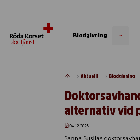
Skip to content
Blodgivning
Sub
menu
Aktuellt
Blodgivning
Doktorsavhandl
alternativ vid
04.12.2025
Sanna Susilas doktorsavhand