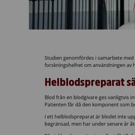
Studien genomfördes i samarbete med He
forskningshelhet om användningen av hel
Helblodspreparat sä
Blod från en blodgivare ges vanligtvis
Patienten får då den komponent som be
I ett helblodspreparat är blodet inte u
begränsad, men har under senare år åter