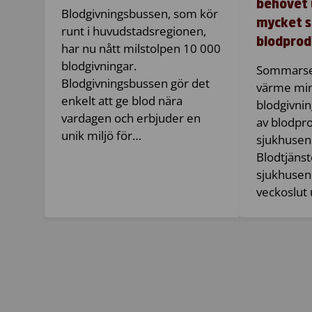
behovet u
Blodgivningsbussen, som kör
mycket 
runt i huvudstadsregionen,
blodprod
har nu nått milstolpen 10 000
blodgivningar.
Sommarse
Blodgivningsbussen gör det
värme mi
enkelt att ge blod nära
blodgivni
vardagen och erbjuder en
av blodpr
unik miljö för…
sjukhusen 
Blodtjänste
sjukhusen
veckoslut 