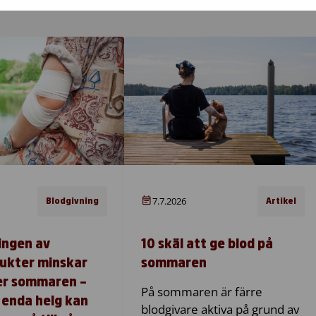
7.7.2026
Blodgivning
Artikel
ingen av
10 skäl att ge blod på
ukter minskar
sommaren
er sommaren –
På sommaren är färre
 enda helg kan
blodgivare aktiva på grund av