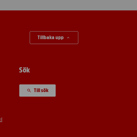
Tillbaka upp
Sök
Till sök
d