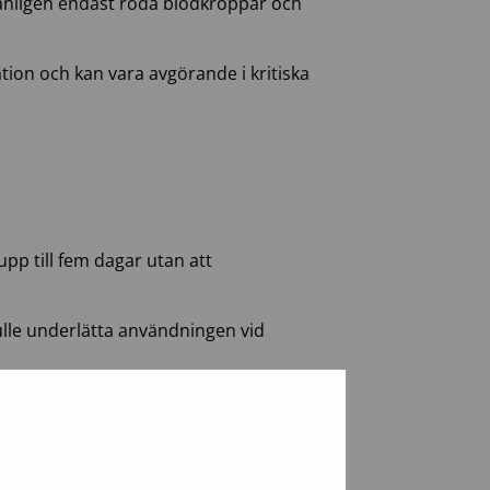
 vanligen endast röda blodkroppar och
tion och kan vara avgörande i kritiska
pp till fem dagar utan att
ulle underlätta användningen vid
änge helblod kan användas säkert,