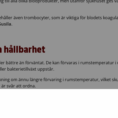
ång till alla olika blodprodukter, men utanför sjukhuset ges
håller även trombocyter, som är viktiga för blodets koagula
Susila
.
 hållbarhet
er bättre än förväntat. De kan förvaras i rumstemperatur i u
r bakterietillväxt uppstår.
skning om ännu längre förvaring i rumstemperatur, vilket sk
är svår att ordna.
forskning om hur de bevaras i olika förhållanden och hur l