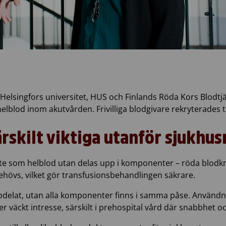
lsingfors universitet, HUS och Finlands Röda Kors Blodtjän
blod inom akutvården. Frivilliga blodgivare rekryterades ti
rskilt viktiga utanför sjukhus
 inte som helblod utan delas upp i komponenter – röda blod
hövs, vilket gör transfusionsbehandlingen säkrare.
ppdelat, utan alla komponenter finns i samma påse. Användn
 väckt intresse, särskilt i prehospital vård där snabbhet oc