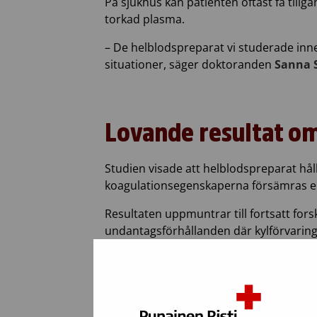
På sjukhus kan patienten oftast få tillg
torkad plasma.
– De helblodspreparat vi studerade inne
situationer, säger doktoranden
Sanna 
Lovande resultat om
Studien visade att helblodspreparat håll
koagulationsegenskaperna försämras elle
Resultaten uppmuntrar till fortsatt for
undantagsförhållanden där kylförvaring 
– För trombocyterna behövs ytterligare 
konstaterar Susila.