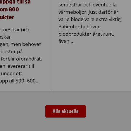
ppgå till så
semestrar och eventuella
som 800
värmeböljor. Just därför är
ukter
varje blodgivare extra viktig!
Patienter behöver
mestrar och
blodprodukter året runt,
nskar
även…
ngen, men behovet
odukter på
förblir oförändrat.
n levererar till
 under ett
upp till 500–600…
Alla aktuella