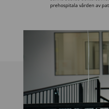
prehospitala vården av pat