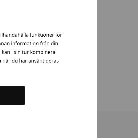
s
vhandlingen “Hemostatic properties of
sali, Unioninkatu 34.
llhandahålla funktioner för
annan information från din
 kan i sin tur kombinera
n när du har använt deras