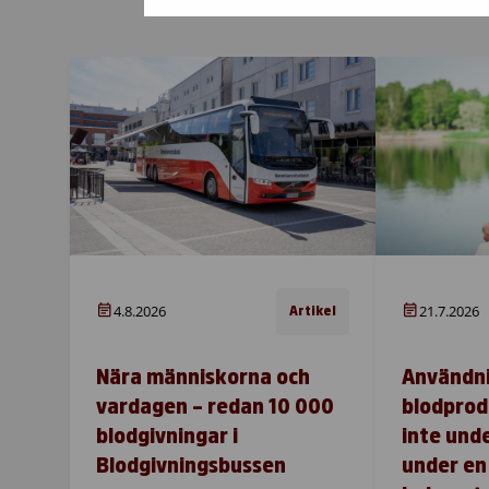
4.8.2026
21.7.2026
Artikel
Nära människorna och
Användn
vardagen – redan 10 000
blodprod
blodgivningar i
inte und
Blodgivningsbussen
under en