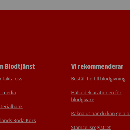
m Blodtjänst
Vi rekommenderar
ntakta oss
Beställ tid till blodgivning
r media
Hälsodeklarationen för
blodgivare
terialbank
Räkna ut när du kan ge blo
nlands Röda Kors
Stamcellsregistret