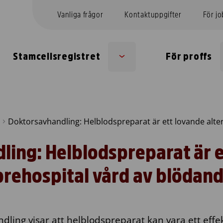
Vanliga frågor
Kontaktuppgifter
För j
Stamcellsregistret
För proffs
Sub
menu
ing: Helblodspreparat är e
 prehospital vård av blödan
ling visar att helblodspreparat kan vara ett effekt