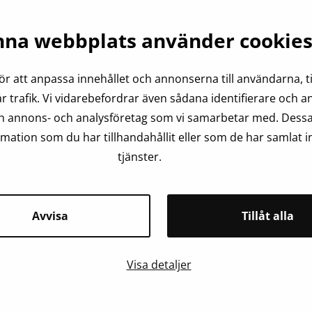
december
na webbplats använder cookie
 12 vid Medicinska fakulteten, Helsingfors universitet på a
es”. Disputationen äger rum i Päärakennus, Karolina Eskelin -
ör att anpassa innehållet och annonserna till användarna, ti
r trafik. Vi vidarebefordrar även sådana identifierare och 
arolinska Institutet, och kustos är Klaus Olkkola.
och annons- och analysföretag som vi samarbetar med. Dessa
nki.fi/sv-FI/page/6915151afafad1b3a6bb3324
ation som du har tillhandahållit eller som de har samlat i
tjänster.
Avvisa
Tillåt alla
Visa detaljer
Läs också