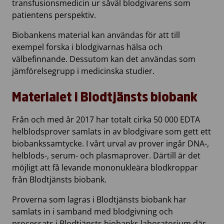
transfusionsmedicin ur såväl blodgivarens som
patientens perspektiv.
Biobankens material kan användas för att till
exempel forska i blodgivarnas hälsa och
välbefinnande. Dessutom kan det användas som
jämförelsegrupp i medicinska studier.
Materialet i Blodtjänsts biobank
Från och med år 2017 har totalt cirka 50 000 EDTA
helblodsprover samlats in av blodgivare som gett ett
biobankssamtycke. I vårt urval av prover ingår DNA-,
helblods-, serum- och plasmaprover. Därtill är det
möjligt att få levande mononukleära blodkroppar
från Blodtjänsts biobank.
Proverna som lagras i Blodtjänsts biobank har
samlats in i samband med blodgivning och
processats i Blodtjänsts biobanks laboratorium där