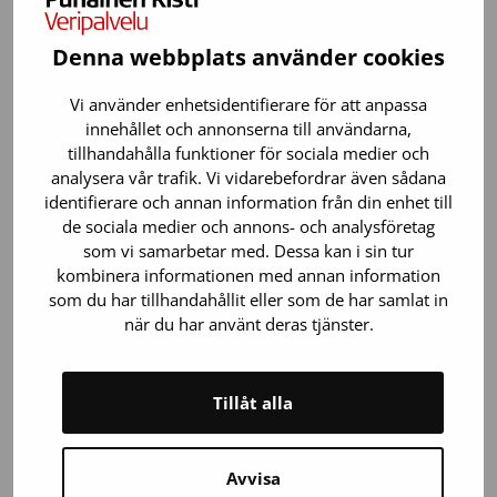
att komplettera sin ansökan och sända den till
biobanken för ny behandling. Den sökande kan söka
Denna webbplats använder cookies
ändring i ett negativt beslut hos
regionförvaltningsverk.
Vi använder enhetsidentifierare för att anpassa
innehållet och annonserna till användarna,
I bedömningen fästs uppmärksamhet vid att i
tillhandahålla funktioner för sociala medier och
synnerhet följande kriterier uppfylls:
analysera vår trafik. Vi vidarebefordrar även sådana
identifierare och annan information från din enhet till
Forskningsprojektet faller inom Blodtjänsts
de sociala medier och annons- och analysföretag
biobanks forskningsområde
som vi samarbetar med. Dessa kan i sin tur
Forskningen uppfyller kraven på vetenskaplig
kombinera informationen med annan information
som du har tillhandahållit eller som de har samlat in
och teknologisk kvalitet, etisk godtagbarhet och
när du har använt deras tjänster.
dataskydd
Projektresurserna är tillräckliga i förhållande till
forskningsplanen
Tillåt alla
Blodtjänsts biobanks prover är tillräckliga i
förhållande till de prover som forskaren begärt
Avvisa
Därtill beaktas eventuell överlappning i