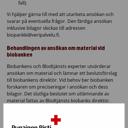
fall).
Vi hjälper gärna till med att utarbeta ansökan och
svarar på eventuella frågor. Den färdiga ansökan
inklusive bilagor skickas till adressen
biopankki@veripalvelu.fi.
Behandlingen av ansökan om material vid
biobanken
Biobankens och Blodtjänsts experter utvärderar
ansökan om material och lämnar ett beslutsförslag
till biobankens direktör. Vid behov ber biobanken
forskaren om preciseringar i ansökan och dess
bilagor. Det slutliga beslutet om utlämnande av
material fattas av Blodtjänsts biobanks direktör.
Beslutet kan vara positivt, negativt eller villkorligt.
Beslutet inklusive motiveringar sänds till den
sökande i skriftlig form. Den sökande har möjlighet