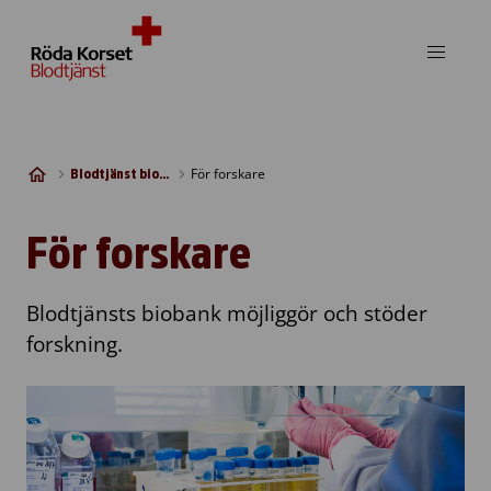
Skip to content
För forskare
Blodtjänst biobank
För forskare
Blodtjänsts biobank möjliggör och stöder
forskning.