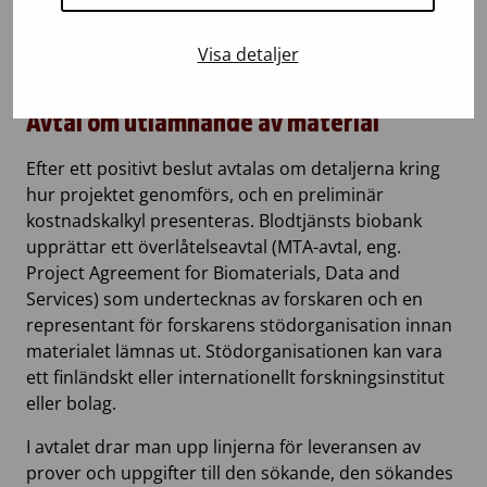
förhållande till övriga pågående
forskningsprojekt där material från Blodtjänsts
Visa detaljer
biobank används.
Avtal om utlämnande av material
Efter ett positivt beslut avtalas om detaljerna kring
hur projektet genomförs, och en preliminär
kostnadskalkyl presenteras. Blodtjänsts biobank
upprättar ett överlåtelseavtal (MTA-avtal, eng.
Project Agreement for Biomaterials, Data and
Services) som undertecknas av forskaren och en
representant för forskarens stödorganisation innan
materialet lämnas ut. Stödorganisationen kan vara
ett finländskt eller internationellt forskningsinstitut
eller bolag.
I avtalet drar man upp linjerna för leveransen av
prover och uppgifter till den sökande, den sökandes