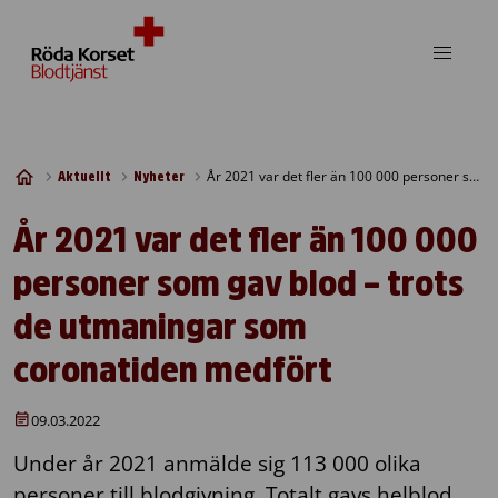
Skip to content
År 2021 var det fler än 100 000 personer som gav blod – trots de utmaningar som coronatiden medfört
Aktuellt
Nyheter
År 2021 var det fler än 100 000
personer som gav blod – trots
de utmaningar som
coronatiden medfört
09.03.2022
Under år 2021 anmälde sig 113 000 olika
personer till blodgivning. Totalt gavs helblod