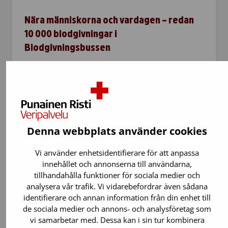
Nära människorna och vardagen – redan
10 000 blodgivningar i
Blodgivningsbussen
Blodgivningsbussen, som kör runt i
huvudstadsregionen, har nu nått milstolpen
10 000 blodgivningar. Blodgivningsbussen gör
det enkelt att ge blod nära vardagen och
erbjuder en unik miljö för…
Denna webbplats använder cookies
Vi använder enhetsidentifierare för att anpassa
innehållet och annonserna till användarna,
tillhandahålla funktioner för sociala medier och
analysera vår trafik. Vi vidarebefordrar även sådana
identifierare och annan information från din enhet till
de sociala medier och annons- och analysföretag som
vi samarbetar med. Dessa kan i sin tur kombinera