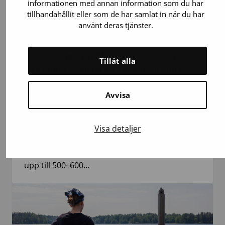
informationen med annan information som du har
tillhandahållit eller som de har samlat in när du har
använt deras tjänster.
21.7.2026
Blodgivning
Användningen av blodprodukter minskar
Tillåt alla
inte under sommaren – under en enda
helg kan behovet uppgå till så mycket som
Avvisa
800 blodprodukter
Sommarsemestrar och värme minskar
Visa detaljer
blodgivningen, men behovet av blodprodukter
på sjukhusen förblir oförändrat. Blodtjänsten
levererar till sjukhusen under ett veckoslut
upp till 500–600…