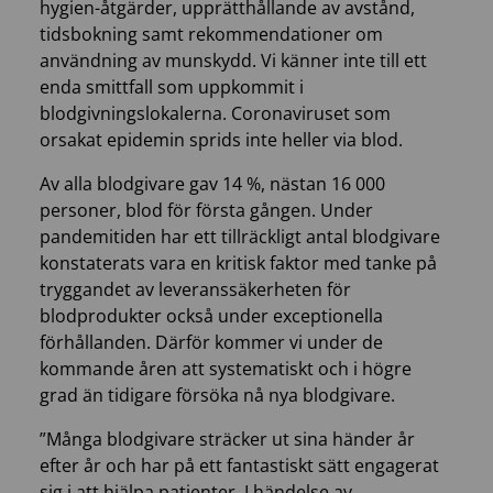
hygien-åtgärder, upprätthållande av avstånd,
tidsbokning samt rekommendationer om
användning av munskydd. Vi känner inte till ett
enda smittfall som uppkommit i
blodgivningslokalerna. Coronaviruset som
orsakat epidemin sprids inte heller via blod.
Av alla blodgivare gav 14 %, nästan 16 000
personer, blod för första gången. Under
pandemitiden har ett tillräckligt antal blodgivare
konstaterats vara en kritisk faktor med tanke på
tryggandet av leveranssäkerheten för
blodprodukter också under exceptionella
förhållanden. Därför kommer vi under de
kommande åren att systematiskt och i högre
grad än tidigare försöka nå nya blodgivare.
”Många blodgivare sträcker ut sina händer år
efter år och har på ett fantastiskt sätt engagerat
sig i att hjälpa patienter. I händelse av