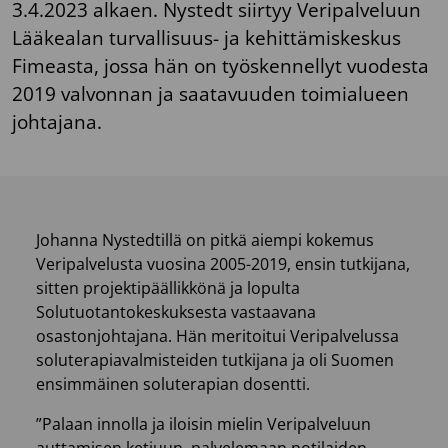
3.4.2023 alkaen. Nystedt siirtyy Veripalveluun
Lääkealan turvallisuus- ja kehittämiskeskus
Fimeasta, jossa hän on työskennellyt vuodesta
2019 valvonnan ja saatavuuden toimialueen
johtajana.
Johanna Nystedtillä on pitkä aiempi kokemus
Veripalvelusta vuosina 2005-2019, ensin tutkijana,
sitten projektipäällikkönä ja lopulta
Solutuotantokeskuksesta vastaavana
osastonjohtajana. Hän meritoitui Veripalvelussa
soluterapiavalmisteiden tutkijana ja oli Suomen
ensimmäinen soluterapian dosentti.
”Palaan innolla ja iloisin mielin Veripalveluun
auttamisen ketjuun, palvelemaan potilaiden