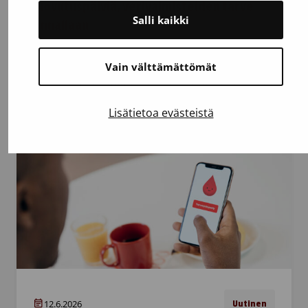
luovutuspäiviä, verivalmisteiden tarve
Salli kaikki
ennallaan
Verenluovutus on tärkeää myös keskikesän
Vain välttämättömät
juhlan aikaan. Juhannusviikolla luovutuspäiviä
on tavallista vähemmän, mutta verta tarvitaan
sairaaloissa potilaiden hoitoon tavallisen
Lisätietoa evästeistä
viikon…
12.6.2026
Uutinen