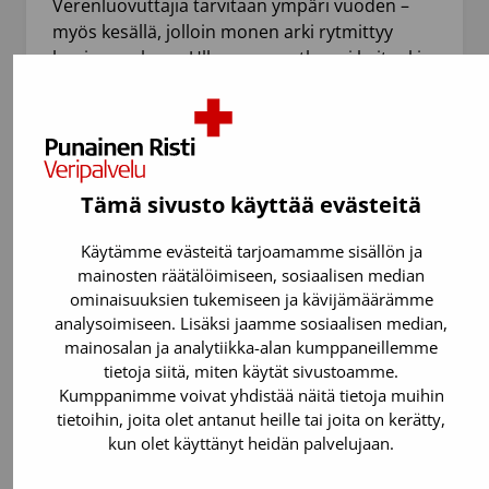
Verenluovuttajia tarvitaan ympäri vuoden –
myös kesällä, jolloin monen arki rytmittyy
lomien mukaan. Ulkomaanmatka voi kuitenkin
estää verenluovutuksen jopa kuukaudeksi
Länsi-Niilin…
Tämä sivusto käyttää evästeitä
Käytämme evästeitä tarjoamamme sisällön ja
mainosten räätälöimiseen, sosiaalisen median
ominaisuuksien tukemiseen ja kävijämäärämme
analysoimiseen. Lisäksi jaamme sosiaalisen median,
mainosalan ja analytiikka-alan kumppaneillemme
tietoja siitä, miten käytät sivustoamme.
Kumppanimme voivat yhdistää näitä tietoja muihin
15.6.2026
Uutinen
tietoihin, joita olet antanut heille tai joita on kerätty,
kun olet käyttänyt heidän palvelujaan.
Juhannusviikolla vähemmän