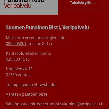
Takaisin ylös
Suomen Punainen Risti, Veripalvelu
Maksuton verenluovuttajien info:
0800 05801
(ma–pe 8–17)
Kantasolurekisterin info:
029 300 1515
Härkälenkki 13
01730 Vantaa
Toimipisteiden yhteystiedot
Vantaan päätoimipiste
Sähköpostiosoitteet: etunimi.sukunimi@veripalvelu.fi