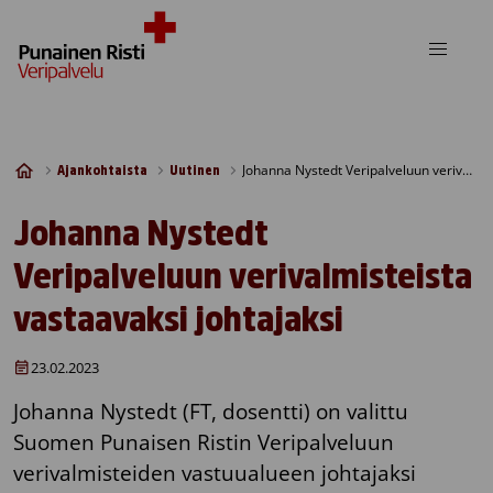
Skip to content
Johanna Nystedt Veripalveluun verivalmisteista vastaavaksi johtajaksi
Ajankohtaista
Uutinen
Johanna Nystedt
Veripalveluun verivalmisteista
vastaavaksi johtajaksi
23.02.2023
Johanna Nystedt (FT, dosentti) on valittu
Suomen Punaisen Ristin Veripalveluun
verivalmisteiden vastuualueen johtajaksi