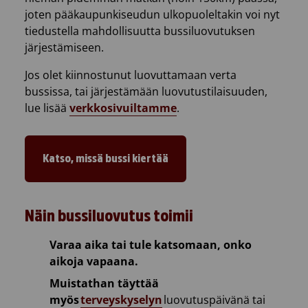
joten pääkaupunkiseudun ulkopuoleltakin voi nyt
tiedustella mahdollisuutta bussiluovutuksen
järjestämiseen.
Jos olet kiinnostunut luovuttamaan verta
bussissa, tai järjestämään luovutustilaisuuden,
lue lisää
verkkosivuiltamme
.
Katso, missä bussi kiertää
Näin bussiluovutus toimii
Varaa aika tai tule katsomaan, onko
aikoja vapaana.
Muistathan täyttää
myös
terveyskyselyn
luovutuspäivänä tai