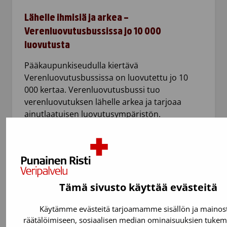
Lähelle ihmisiä ja arkea –
Verenluovutusbussissa jo 10 000
luovutusta
Pääkaupunkiseudulla kiertävä
Verenluovutusbussissa on luovutettu jo 10
000 kertaa. Verenluovutusbussi tuo
verenluovutuksen lähelle arkea ja tarjoaa
ainutlaatuisen luovutusympäristön.
Tämä sivusto käyttää evästeitä
Käytämme evästeitä tarjoamamme sisällön ja mainos
räätälöimiseen, sosiaalisen median ominaisuuksien tukem