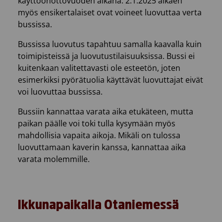
käyttöönottovuoden aikana. 2.1.2025 alkaen
myös ensikertalaiset ovat voineet luovuttaa verta
bussissa.
Bussissa luovutus tapahtuu samalla kaavalla kuin
toimipisteissä ja luovutustilaisuuksissa. Bussi ei
kuitenkaan valitettavasti ole esteetön, joten
esimerkiksi pyörätuolia käyttävät luovuttajat eivät
voi luovuttaa bussissa.
Bussiin kannattaa varata aika etukäteen, mutta
paikan päälle voi toki tulla kysymään myös
mahdollisia vapaita aikoja. Mikäli on tulossa
luovuttamaan kaverin kanssa, kannattaa aika
varata molemmille.
Ikkunapaikalla Otaniemessä