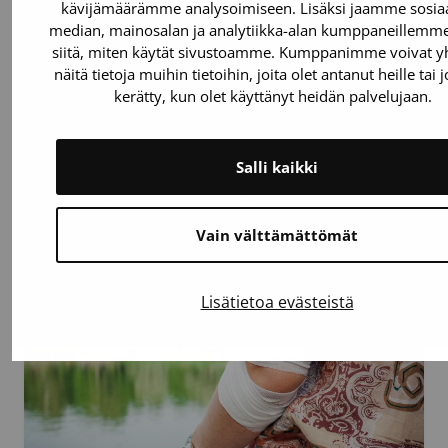
kävijämäärämme analysoimiseen. Lisäksi jaamme sosiaa
median, mainosalan ja analytiikka-alan kumppaneillemme 
4.8.2026
Artikkeli
siitä, miten käytät sivustoamme. Kumppanimme voivat y
näitä tietoja muihin tietoihin, joita olet antanut heille tai 
kerätty, kun olet käyttänyt heidän palvelujaan.
Elinsiirron ja syövän läpikäynyt Tinja: ”Isä
on ollut aina vierelläni”
Salli kaikki
Tinjalle tehtiin vain reilun vuoden ikäisenä
maksa- ja munuaissiirto. Syynä oli harvinainen
maksan tauti. 18 vuotta myöhemmin Tinjan isä
Vain välttämättömät
Timo istui jälleen lapsensa vierellä…
Lisätietoa evästeistä