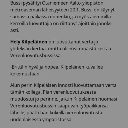
Bussi pysähtyi Otaniemeen Aalto-yliopiston
metroaseman läheisyyteen 20.1. Bussi on käynyt
samassa paikassa ennenkin, ja myös aiemmilla
kerroilla luovuttajia on riittänyt ajoittain jonoksi
asti.
Hely Kilpeläinen
on luovuttanut verta jo
yhdeksän kertaa, mutta oli ensimmäistä kertaa
Verenluovutusbussissa.
-Erittäin hyvä ja nopea, Kilpeläinen kuvailee
kokemustaan.
Alun perin Kilpeläisen innosti luovuttamaan verta
tämän kollega. Pian verenluovutuksesta
muodostui jo perinne, ja kun Kilpeläinen huomasi
Verenluovutusbussin saapuvan työpaikkansa
lähelle, päätti hän kokeilla verenluovutusta
uudenlaisessa ympäristössä.