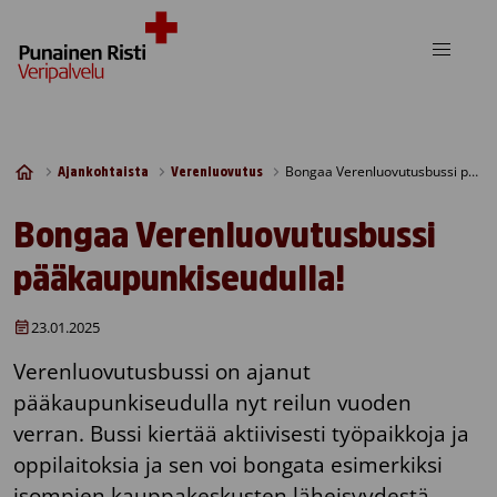
Skip to content
Bongaa Verenluovutusbussi pääkaupunkiseudulla!
Ajankohtaista
Verenluovutus
Bongaa Verenluovutusbussi
pääkaupunkiseudulla!
23.01.2025
Verenluovutusbussi on ajanut
pääkaupunkiseudulla nyt reilun vuoden
verran. Bussi kiertää aktiivisesti työpaikkoja ja
oppilaitoksia ja sen voi bongata esimerkiksi
isompien kauppakeskusten läheisyydestä.