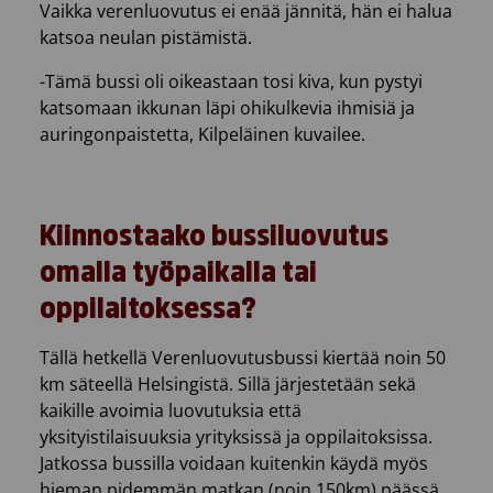
Vaikka verenluovutus ei enää jännitä, hän ei halua
katsoa neulan pistämistä.
-Tämä bussi oli oikeastaan tosi kiva, kun pystyi
katsomaan ikkunan läpi ohikulkevia ihmisiä ja
auringonpaistetta, Kilpeläinen kuvailee.
Kiinnostaako bussiluovutus
omalla työpaikalla tai
oppilaitoksessa?
Tällä hetkellä Verenluovutusbussi kiertää noin 50
km säteellä Helsingistä. Sillä järjestetään sekä
kaikille avoimia luovutuksia että
yksityistilaisuuksia yrityksissä ja oppilaitoksissa.
Jatkossa bussilla voidaan kuitenkin käydä myös
hieman pidemmän matkan (noin 150km) päässä,