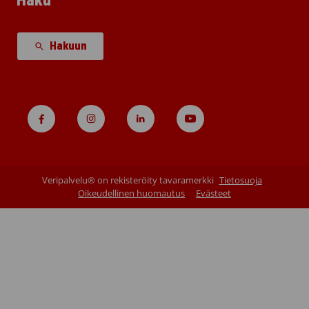
Haku
Hakuun
Veripalvelu® on rekisteröity tavaramerkki
Tietosuoja
Oikeudellinen huomautus
Evästeet