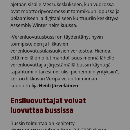
ajetaan sisälle Messukeskukseen, kun vuorossa
ovat moottoripyörämessut tammikuun lopussa ja
pelaamiseen ja digitaaliseen kulttuuriin keskittyvä
Assembly Winter helmikuussa.
-Verenluovutusbussi on täydentänyt hyvin
toimipisteiden ja liikkuvien
verenluovutustilaisuuksien verkostoa. Hienoa,
että meillä on ollut mahdollisuus mennä lähelle
verenluovuttajia järjestämällä bussin käyntejä
tapahtumiin tai esimerkiksi pienempiin yrityksiin”,
kertoo liikkuvan Veripalvelun toiminnan
suunnittelija
Heidi Järveläinen
.
Ensiluovuttajat voivat
luovuttaa bussissa
Bussin toimintaa on kehitetty