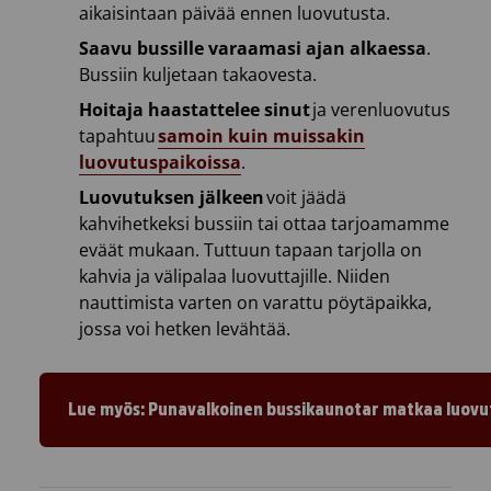
aikaisintaan päivää ennen luovutusta.
Saavu bussille varaamasi ajan alkaessa
.
Bussiin kuljetaan takaovesta.
Hoitaja haastattelee sinut
ja verenluovutus
tapahtuu
samoin kuin muissakin
luovutuspaikoissa
.
Luovutuksen jälkeen
voit jäädä
kahvihetkeksi bussiin tai ottaa tarjoamamme
eväät mukaan. Tuttuun tapaan tarjolla on
kahvia ja välipalaa luovuttajille. Niiden
nauttimista varten on varattu pöytäpaikka,
jossa voi hetken levähtää.
Lue myös: Punavalkoinen bussikaunotar matkaa luovut