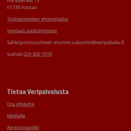
Härkälenkki 13
01730 Vantaa
Toimipisteiden yhteystiedot
Vantaan päätoimipiste
Sähköpostiosoitteet: etunimi.sukunimi@veripalvelu.fi
Vaihde
029 300 1010
Tietoa Veripalvelusta
Ota yhteyttä
Medialle
Aineistopankki