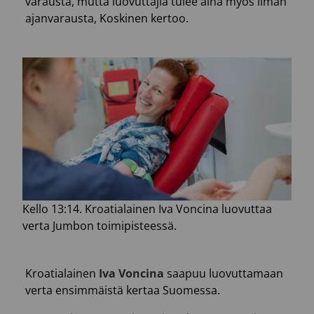
varausta, mutta luovuttajia tulee aina myös ilman
ajanvarausta, Koskinen kertoo.
Kello 13:14. Kroatialainen Iva Voncina luovuttaa
verta Jumbon toimipisteessä.
Kroatialainen
Iva Voncina
saapuu luovuttamaan
verta ensimmäistä kertaa Suomessa.