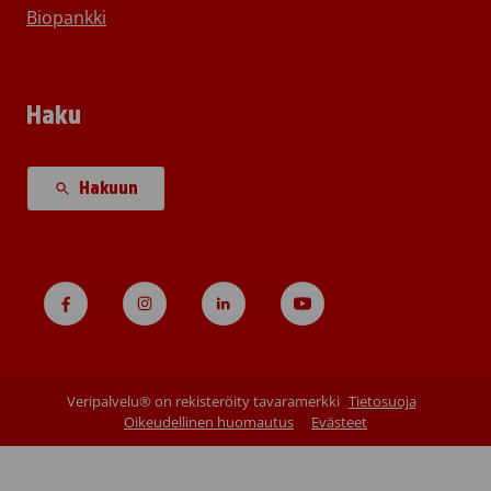
Biopankki
Haku
Hakuun
Veripalvelu® on rekisteröity tavaramerkki
Tietosuoja
Oikeudellinen huomautus
Evästeet