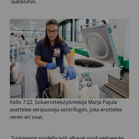
laatikoihin.
Kello 7:22. Soluerottelutyöntekijä Marja Pajula
asettelee veripusseja sentrifugiin, joka erottelee
veren eri osat.
Tuotannon puolella työt alkavat puoli seitsemän.