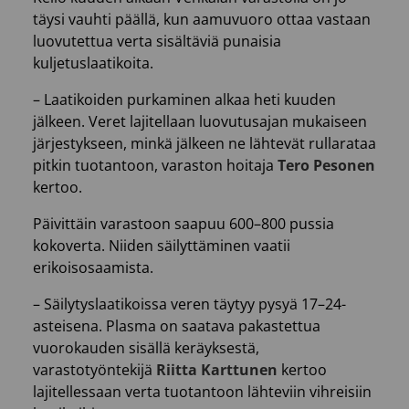
täysi vauhti päällä, kun aamuvuoro ottaa vastaan
luovutettua verta sisältäviä punaisia
kuljetuslaatikoita.
– Laatikoiden purkaminen alkaa heti kuuden
jälkeen. Veret lajitellaan luovutusajan mukaiseen
järjestykseen, minkä jälkeen ne lähtevät rullarataa
pitkin tuotantoon, varaston hoitaja
Tero Pesonen
kertoo.
Päivittäin varastoon saapuu 600–800 pussia
kokoverta. Niiden säilyttäminen vaatii
erikoisosaamista.
– Säilytyslaatikoissa veren täytyy pysyä 17–24-
asteisena. Plasma on saatava pakastettua
vuorokauden sisällä keräyksestä,
varastotyöntekijä
Riitta Karttunen
kertoo
lajitellessaan verta tuotantoon lähteviin vihreisiin