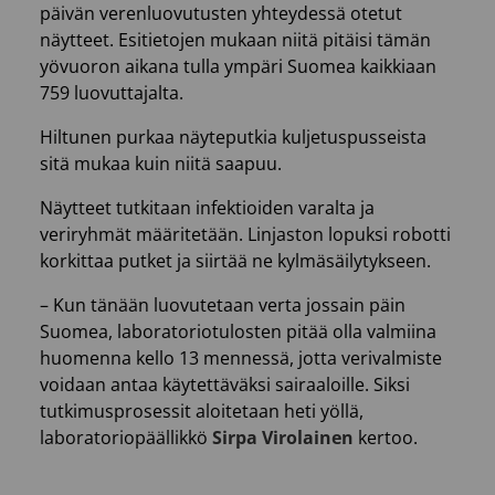
päivän verenluovutusten yhteydessä otetut
näytteet. Esitietojen mukaan niitä pitäisi tämän
yövuoron aikana tulla ympäri Suomea kaikkiaan
759 luovuttajalta.
Hiltunen purkaa näyteputkia kuljetuspusseista
sitä mukaa kuin niitä saapuu.
Näytteet tutkitaan infektioiden varalta ja
veriryhmät määritetään. Linjaston lopuksi robotti
korkittaa putket ja siirtää ne kylmäsäilytykseen.
– Kun tänään luovutetaan verta jossain päin
Suomea, laboratoriotulosten pitää olla valmiina
huomenna kello 13 mennessä, jotta verivalmiste
voidaan antaa käytettäväksi sairaaloille. Siksi
tutkimusprosessit aloitetaan heti yöllä,
laboratoriopäällikkö
Sirpa Virolainen
kertoo.