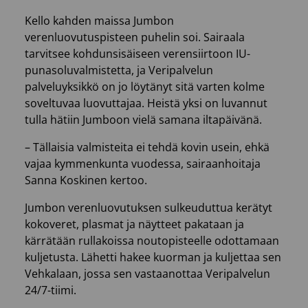
Kello kahden maissa Jumbon
verenluovutuspisteen puhelin soi. Sairaala
tarvitsee kohdunsisäiseen verensiirtoon IU-
punasoluvalmistetta, ja Veripalvelun
palveluyksikkö on jo löytänyt sitä varten kolme
soveltuvaa luovuttajaa. Heistä yksi on luvannut
tulla hätiin Jumboon vielä samana iltapäivänä.
– Tällaisia valmisteita ei tehdä kovin usein, ehkä
vajaa kymmenkunta vuodessa, sairaanhoitaja
Sanna Koskinen kertoo.
Jumbon verenluovutuksen sulkeuduttua kerätyt
kokoveret, plasmat ja näytteet pakataan ja
kärrätään rullakoissa noutopisteelle odottamaan
kuljetusta. Lähetti hakee kuorman ja kuljettaa sen
Vehkalaan, jossa sen vastaanottaa Veripalvelun
24/7-tiimi.