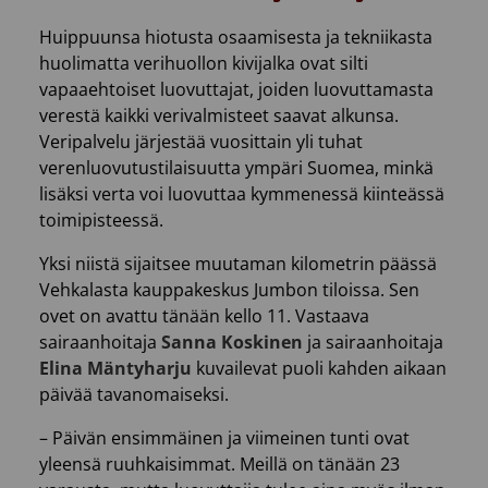
Huippuunsa hiotusta osaamisesta ja tekniikasta
huolimatta verihuollon kivijalka ovat silti
vapaaehtoiset luovuttajat, joiden luovuttamasta
verestä kaikki verivalmisteet saavat alkunsa.
Veripalvelu järjestää vuosittain yli tuhat
verenluovutustilaisuutta ympäri Suomea, minkä
lisäksi verta voi luovuttaa kymmenessä kiinteässä
toimipisteessä.
Yksi niistä sijaitsee muutaman kilometrin päässä
Vehkalasta kauppakeskus Jumbon tiloissa. Sen
ovet on avattu tänään kello 11. Vastaava
sairaanhoitaja
Sanna Koskinen
ja sairaanhoitaja
Elina Mäntyharju
kuvailevat puoli kahden aikaan
päivää tavanomaiseksi.
– Päivän ensimmäinen ja viimeinen tunti ovat
yleensä ruuhkaisimmat. Meillä on tänään 23