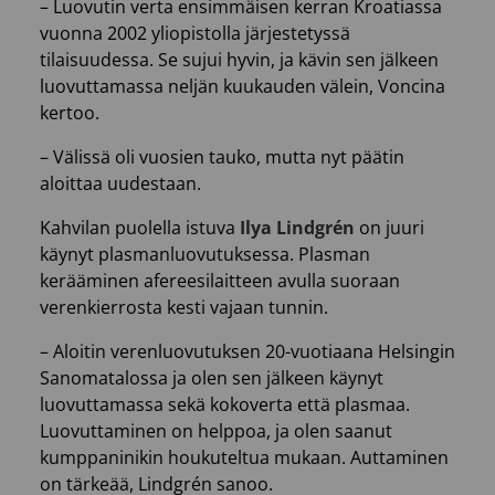
– Luovutin verta ensimmäisen kerran Kroatiassa
vuonna 2002 yliopistolla järjestetyssä
tilaisuudessa. Se sujui hyvin, ja kävin sen jälkeen
luovuttamassa neljän kuukauden välein, Voncina
kertoo.
– Välissä oli vuosien tauko, mutta nyt päätin
aloittaa uudestaan.
Kahvilan puolella istuva
Ilya Lindgrén
on juuri
käynyt plasmanluovutuksessa. Plasman
kerääminen afereesilaitteen avulla suoraan
verenkierrosta kesti vajaan tunnin.
– Aloitin verenluovutuksen 20-vuotiaana Helsingin
Sanomatalossa ja olen sen jälkeen käynyt
luovuttamassa sekä kokoverta että plasmaa.
Luovuttaminen on helppoa, ja olen saanut
kumppaninikin houkuteltua mukaan. Auttaminen
on tärkeää, Lindgrén sanoo.