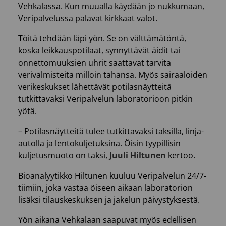
Vehkalassa. Kun muualla käydään jo nukkumaan,
Veripalvelussa palavat kirkkaat valot.
Töitä tehdään läpi yön. Se on välttämätöntä,
koska leikkauspotilaat, synnyttävät äidit tai
onnettomuuksien uhrit saattavat tarvita
verivalmisteita milloin tahansa. Myös sairaaloiden
verikeskukset lähettävät potilasnäytteitä
tutkittavaksi Veripalvelun laboratorioon pitkin
yötä.
– Potilasnäytteitä tulee tutkittavaksi taksilla, linja-
autolla ja lentokuljetuksina. Öisin tyypillisin
kuljetusmuoto on taksi,
Juuli Hiltunen
kertoo.
Bioanalyytikko Hiltunen kuuluu Veripalvelun 24/7-
tiimiin, joka vastaa öiseen aikaan laboratorion
lisäksi tilauskeskuksen ja jakelun päivystyksestä.
Yön aikana Vehkalaan saapuvat myös edellisen