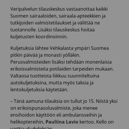
Veripalvelun tilauskeskus vastaanottaa kaikki
Suomen sairaaloiden, sairaala-apteekkien ja
tutkijoiden valmistetilaukset ja välittää ne
tuotannolle. Lisäksi tilauskeskus hoitaa
kuljetusten koordinoinnin.
Kuljetuksia lähtee Vehkalasta ympäri Suomea
pitkin päivää ja monasti yölläkin.
Perusvalmisteiden lisäksi tehdään monenlaisia
erikoisvalmisteita potilaiden tarpeiden mukaan.
Valtaosa tuotteista liikkuu suunniteltuina
autokuljetuksina, mutta myös taksia ja
lentokuljetuksia käytetään.
– Tänä aamuna tilauksia on tullut jo 15. Niistä yksi
on erikoispunasoluvalmiste, joka menee
ensihoidon käyttöön eli ambulansseihin ja
helikoptereihin,
Pauliina Lavio
kertoo. Kello on
varttia yli yhdeksän.