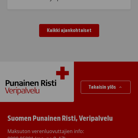
Kaikki ajankohtaiset
Takaisin ylös
Suomen Punainen Risti, Veripalvelu
Maksuton verenluovuttajien info: