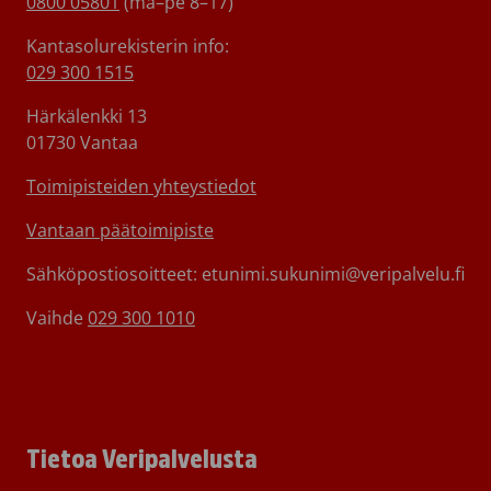
0800 05801
(ma–pe 8–17)
Kantasolurekisterin info:
029 300 1515
Härkälenkki 13
01730 Vantaa
Toimipisteiden yhteystiedot
Vantaan päätoimipiste
Sähköpostiosoitteet: etunimi.sukunimi@veripalvelu.fi
Vaihde
029 300 1010
Tietoa Veripalvelusta