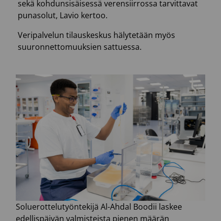
sekä kohdunsisäisessä verensiirrossa tarvittavat
punasolut, Lavio kertoo.
Veripalvelun tilauskeskus hälytetään myös
suuronnettomuuksien sattuessa.
Soluerottelutyöntekijä Al-Ahdal Boodii laskee
edellispäivän valmisteista pienen määrän