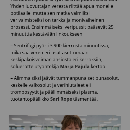
Yhden luovuttajan verestä riittää apua monelle
potilaalle, mutta sen matka valmiiksi
verivalmisteiksi on tarkka ja monivaiheinen
prosessi. Ensimmäiseksi veripussit pääsevät 25
minuuttia kestävään linkoukseen.
– Sentrifugi pyörii 3 900 kierrosta minuutissa,
mikä saa veren eri osat asettumaan
keskipakoisvoiman ansiosta eri kerroksiin,
soluerottelutyöntekijä
Marja Pajula
kertoo.
– Alimmaisiksi jäävät tummanpunaiset punasolut,
keskelle valkosolut ja verihiutaleet eli
trombosyytit ja päällimmäiseksi plasma,
tuotantopäällikkö
Sari Rope
täsmentää.