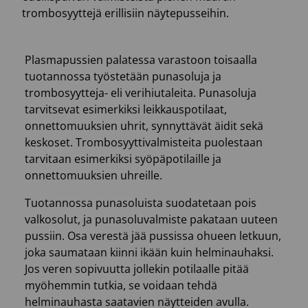
trombosyyttejä erillisiin näytepusseihin.
Plasmapussien palatessa varastoon toisaalla
tuotannossa työstetään punasoluja ja
trombosyytteja- eli verihiutaleita. Punasoluja
tarvitsevat esimerkiksi leikkauspotilaat,
onnettomuuksien uhrit, synnyttävät äidit sekä
keskoset. Trombosyyttivalmisteita puolestaan
tarvitaan esimerkiksi syöpäpotilaille ja
onnettomuuksien uhreille.
Tuotannossa punasoluista suodatetaan pois
valkosolut, ja punasoluvalmiste pakataan uuteen
pussiin. Osa verestä jää pussissa ohueen letkuun,
joka saumataan kiinni ikään kuin helminauhaksi.
Jos veren sopivuutta jollekin potilaalle pitää
myöhemmin tutkia, se voidaan tehdä
helminauhasta saatavien näytteiden avulla.