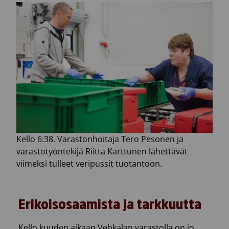
Kello 6:38. Varastonhoitaja Tero Pesonen ja
varastotyöntekijä Riitta Karttunen lähettävät
viimeksi tulleet veripussit tuotantoon.
Erikoisosaamista ja tarkkuutta
Kello kuuden aikaan Vehkalan varastolla on jo