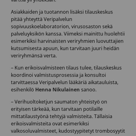
Asiakkaiden ja tuotannon lisäksi tilauskeskus
pitää yhteyttä Veripalvelun
sopivuuskoelaboratorion, virusosaston sekä
palveluyksikön kanssa. Viimeksi mainittu huolehtii
esimerkiksi harvinaisten veriryhmien luovuttajien
kutsumisesta apuun, kun tarvitaan juuri heidän
veriryhmänsä verta.
– Kun erikoisvalmisteen tilaus tulee, tilauskeskus
koordinoi valmistusprosessia ja konsultoi
tarvittaessa Veripalvelun lääkäriä aikatauluista,
esihenkilö
Henna Nikulainen
sanoo.
– Verihuoltoketjun saumaton yhteistyö on
erityisen tärkeää, kun tarvitaan potilaille
mittatilaustyönä tehtyjä valmisteita. Tällaisia
erikoisvalmisteita ovat esimerkiksi
valkosoluvalmisteet, kudostyypitetyt trombosyytit