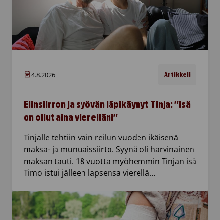
4.8.2026
Artikkeli
Elinsiirron ja syövän läpikäynyt Tinja: ”Isä
on ollut aina vierelläni”
Tinjalle tehtiin vain reilun vuoden ikäisenä
maksa- ja munuaissiirto. Syynä oli harvinainen
maksan tauti. 18 vuotta myöhemmin Tinjan isä
Timo istui jälleen lapsensa vierellä…