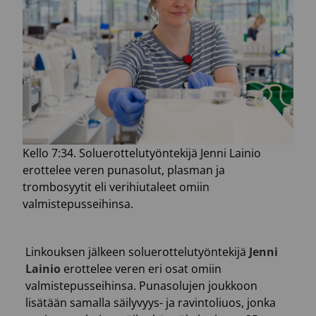
Kello 7:34. Soluerottelutyöntekijä Jenni Lainio
erottelee veren punasolut, plasman ja
trombosyytit eli verihiutaleet omiin
valmistepusseihinsa.
Linkouksen jälkeen soluerottelutyöntekijä
Jenni
Lainio
erottelee veren eri osat omiin
valmistepusseihinsa. Punasolujen joukkoon
lisätään samalla säilyvyys- ja ravintoliuos, jonka