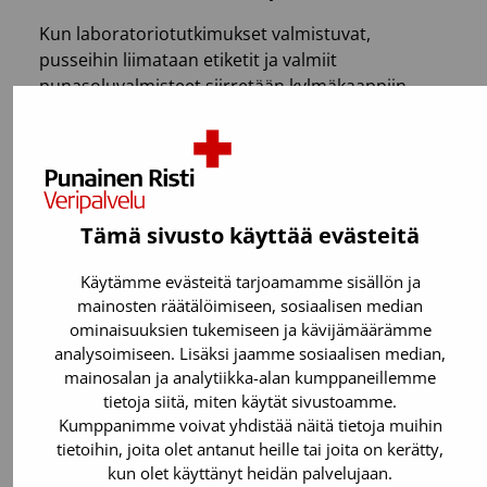
Kun laboratoriotutkimukset valmistuvat,
pusseihin liimataan etiketit ja valmiit
punasoluvalmisteet siirretään kylmäkaappiin
veriryhmien mukaisille paikoilleen. Sieltä niitä
toimitetaan sairaaloille tilausten mukaan.
Bakteeriviljely pidentää
käyttöikää
Tämä sivusto käyttää evästeitä
Trombosyyttivalmisteiden tuotannossa neljän
Käytämme evästeitä tarjoamamme sisällön ja
luovuttajan samaa veriryhmää olevat
mainosten räätälöimiseen, sosiaalisen median
ominaisuuksien tukemiseen ja kävijämäärämme
trombosyytit yhdistetään samaan pussiin, ns.
analysoimiseen. Lisäksi jaamme sosiaalisen median,
poolipussiin. Siihen lisätään säilytysneste, jonka
mainosalan ja analytiikka-alan kumppaneillemme
jälkeen pussi lingotaan jäljellä olevien
tietoja siitä, miten käytät sivustoamme.
punasolujen ja trombosyyttien erottamiseksi.
Kumppanimme voivat yhdistää näitä tietoja muihin
Lopuksi trombosyytit siirretään suodattimen läpi
tietoihin, joita olet antanut heille tai joita on kerätty,
loppuvalmistepussiin.
kun olet käyttänyt heidän palvelujaan.