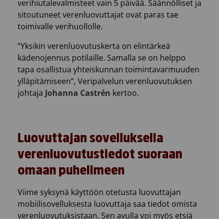
verihiutalevalmisteet vain 5 päivää. Säännölliset ja
sitoutuneet verenluovuttajat ovat paras tae
toimivalle verihuollolle.
”Yksikin verenluovutuskerta on elintärkeä
kädenojennus potilaille. Samalla se on helppo
tapa osallistua yhteiskunnan toimintavarmuuden
ylläpitämiseen”, Veripalvelun verenluovutuksen
johtaja
Johanna Castrén
kertoo.
Luovuttajan sovelluksella
verenluovutustiedot suoraan
omaan puhelimeen
Viime syksynä käyttöön otetusta luovuttajan
mobiilisovelluksesta luovuttaja saa tiedot omista
verenluovutuksistaan. Sen avulla voi myös etsiä