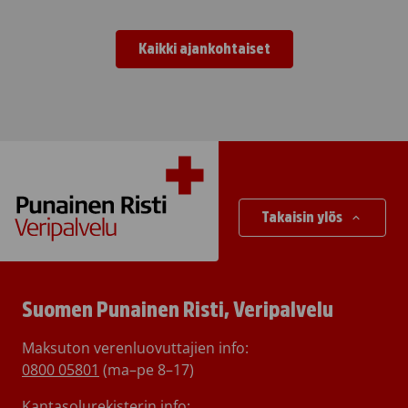
Kaikki ajankohtaiset
Takaisin ylös
Suomen Punainen Risti, Veripalvelu
Maksuton verenluovuttajien info:
0800 05801
(ma–pe 8–17)
Kantasolurekisterin info: