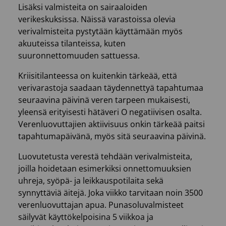
Lisäksi valmisteita on sairaaloiden
verikeskuksissa. Näissä varastoissa olevia
verivalmisteita pystytään käyttämään myös
akuuteissa tilanteissa, kuten
suuronnettomuuden sattuessa.
Kriisitilanteessa on kuitenkin tärkeää, että
verivarastoja saadaan täydennettyä tapahtumaa
seuraavina päivinä veren tarpeen mukaisesti,
yleensä erityisesti hätäveri O negatiivisen osalta.
Verenluovuttajien aktiivisuus onkin tärkeää paitsi
tapahtumapäivänä, myös sitä seuraavina päivinä.
Luovutetusta verestä tehdään verivalmisteita,
joilla hoidetaan esimerkiksi onnettomuuksien
uhreja, syöpä- ja leikkauspotilaita sekä
synnyttäviä äitejä. Joka viikko tarvitaan noin 3500
verenluovuttajan apua. Punasoluvalmisteet
säilyvät käyttökelpoisina 5 viikkoa ja