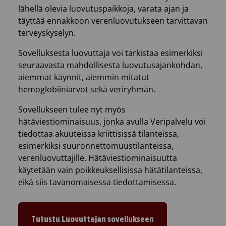
lähellä olevia luovutuspaikkoja, varata ajan ja
täyttää ennakkoon verenluovutukseen tarvittavan
terveyskyselyn.
Sovelluksesta luovuttaja voi tarkistaa esimerkiksi
seuraavasta mahdollisesta luovutusajankohdan,
aiemmat käynnit, aiemmin mitatut
hemoglobiiniarvot sekä veriryhmän.
Sovellukseen tulee nyt myös
hätäviestiominaisuus, jonka avulla Veripalvelu voi
tiedottaa akuuteissa kriittisissä tilanteissa,
esimerkiksi suuronnettomuustilanteissa,
verenluovuttajille. Hätäviestiominaisuutta
käytetään vain poikkeuksellisissa hätätilanteissa,
eikä siis tavanomaisessa tiedottamisessa.
Tutustu Luovuttajan sovellukseen