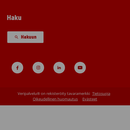
Haku
Hakuun
Veripalvelu® on rekisteröity tavaramerkki
Tietosuoja
Oikeudellinen huomautus
Evästeet