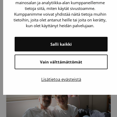
mainosalan ja analytiikka-alan kumppaneillemme
tietoja siitä, miten käytät sivustoamme.
4.8.2026
Artikkeli
Kumppanimme voivat yhdistää näitä tietoja muihin
tietoihin, joita olet antanut heille tai joita on kerätty,
Lähelle ihmisiä ja arkea –
kun olet käyttänyt heidän palvelujaan.
Verenluovutusbussissa jo 10 000
luovutusta
Salli kaikki
Pääkaupunkiseudulla kiertävä
Verenluovutusbussissa on luovutettu jo 10
000 kertaa. Verenluovutusbussi tuo
Vain välttämättömät
verenluovutuksen lähelle arkea ja tarjoaa
ainutlaatuisen luovutusympäristön.
Lisätietoa evästeistä