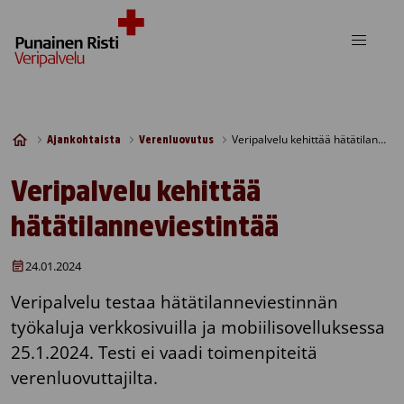
Skip to content
Veripalvelu kehittää hätätilanneviestintää
Ajankohtaista
Verenluovutus
Veripalvelu kehittää
hätätilanneviestintää
24.01.2024
Veripalvelu testaa hätätilanneviestinnän
työkaluja verkkosivuilla ja mobiilisovelluksessa
25.1.2024. Testi ei vaadi toimenpiteitä
verenluovuttajilta.