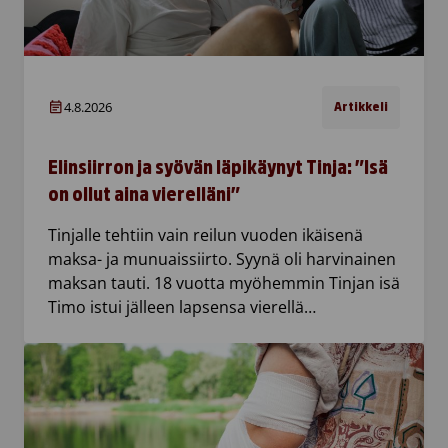
4.8.2026
Artikkeli
Elinsiirron ja syövän läpikäynyt Tinja: ”Isä
on ollut aina vierelläni”
Tinjalle tehtiin vain reilun vuoden ikäisenä
maksa- ja munuaissiirto. Syynä oli harvinainen
maksan tauti. 18 vuotta myöhemmin Tinjan isä
Timo istui jälleen lapsensa vierellä…