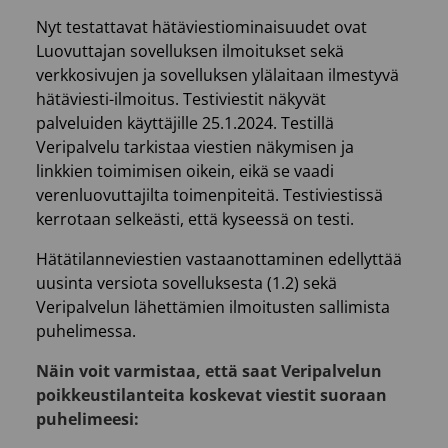
Nyt testattavat hätäviestiominaisuudet ovat
Luovuttajan sovelluksen ilmoitukset sekä
verkkosivujen ja sovelluksen ylälaitaan ilmestyvä
hätäviesti-ilmoitus. Testiviestit näkyvät
palveluiden käyttäjille 25.1.2024. Testillä
Veripalvelu tarkistaa viestien näkymisen ja
linkkien toimimisen oikein, eikä se vaadi
verenluovuttajilta toimenpiteitä. Testiviestissä
kerrotaan selkeästi, että kyseessä on testi.
Hätätilanneviestien vastaanottaminen edellyttää
uusinta versiota sovelluksesta (1.2) sekä
Veripalvelun lähettämien ilmoitusten sallimista
puhelimessa.
Näin voit varmistaa, että saat Veripalvelun
poikkeustilanteita koskevat viestit suoraan
puhelimeesi: