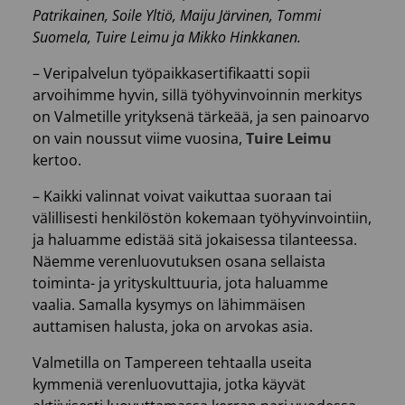
Patrikainen, Soile Yltiö, Maiju Järvinen, Tommi
Suomela, Tuire Leimu ja Mikko Hinkkanen.
– Veripalvelun työpaikkasertifikaatti sopii
arvoihimme hyvin, sillä työhyvinvoinnin merkitys
on Valmetille yrityksenä tärkeää, ja sen painoarvo
on vain noussut viime vuosina,
Tuire Leimu
kertoo.
– Kaikki valinnat voivat vaikuttaa suoraan tai
välillisesti henkilöstön kokemaan työhyvinvointiin,
ja haluamme edistää sitä jokaisessa tilanteessa.
Näemme verenluovutuksen osana sellaista
toiminta- ja yrityskulttuuria, jota haluamme
vaalia. Samalla kysymys on lähimmäisen
auttamisen halusta, joka on arvokas asia.
Valmetilla on Tampereen tehtaalla useita
kymmeniä verenluovuttajia, jotka käyvät