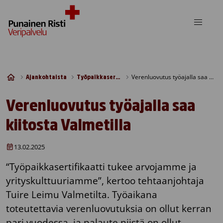
Skip to content
Verenluovutus työajalla saa kiitosta Valmetilla
Ajankohtaista
Työpaikkasertifikaatti
Verenluovutus työajalla saa
kiitosta Valmetilla
13.02.2025
“Työpaikkasertifikaatti tukee arvojamme ja
yrityskulttuuriamme”, kertoo tehtaanjohtaja
Tuire Leimu Valmetilta. Työaikana
toteutettavia verenluovutuksia on ollut kerran
pari vuodessa, ja palaute niistä on ollut