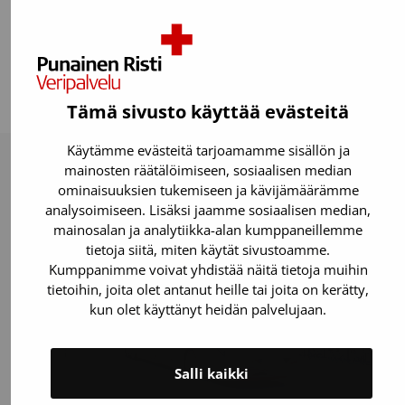
Kannusta työpaikkasi mukaan
Viimeksi päivitetty: 13.02.2025
Tämä sivusto käyttää evästeitä
Käytämme evästeitä tarjoamamme sisällön ja
mainosten räätälöimiseen, sosiaalisen median
ominaisuuksien tukemiseen ja kävijämäärämme
Lue myös
analysoimiseen. Lisäksi jaamme sosiaalisen median,
mainosalan ja analytiikka-alan kumppaneillemme
tietoja siitä, miten käytät sivustoamme.
Kumppanimme voivat yhdistää näitä tietoja muihin
tietoihin, joita olet antanut heille tai joita on kerätty,
kun olet käyttänyt heidän palvelujaan.
Salli kaikki