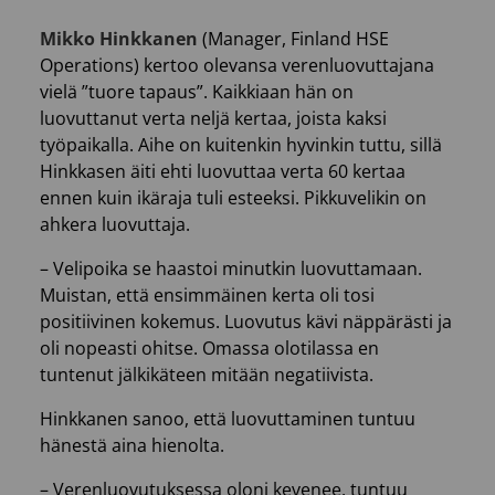
Mikko Hinkkanen
(Manager, Finland HSE
Operations) kertoo olevansa verenluovuttajana
vielä ”tuore tapaus”. Kaikkiaan hän on
luovuttanut verta neljä kertaa, joista kaksi
työpaikalla. Aihe on kuitenkin hyvinkin tuttu, sillä
Hinkkasen äiti ehti luovuttaa verta 60 kertaa
ennen kuin ikäraja tuli esteeksi. Pikkuvelikin on
ahkera luovuttaja.
– Velipoika se haastoi minutkin luovuttamaan.
Muistan, että ensimmäinen kerta oli tosi
positiivinen kokemus. Luovutus kävi näppärästi ja
oli nopeasti ohitse. Omassa olotilassa en
tuntenut jälkikäteen mitään negatiivista.
Hinkkanen sanoo, että luovuttaminen tuntuu
hänestä aina hienolta.
– Verenluovutuksessa oloni kevenee, tuntuu