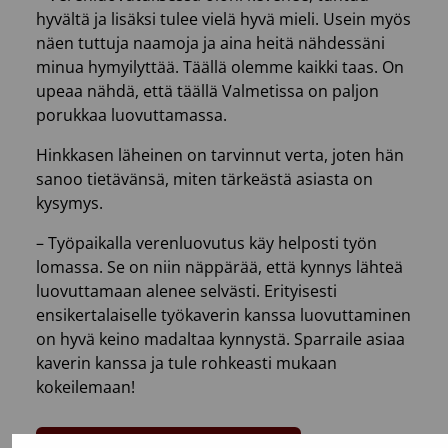
hyvältä ja lisäksi tulee vielä hyvä mieli. Usein myös
näen tuttuja naamoja ja aina heitä nähdessäni
minua hymyilyttää. Täällä olemme kaikki taas. On
upeaa nähdä, että täällä Valmetissa on paljon
porukkaa luovuttamassa.
Hinkkasen läheinen on tarvinnut verta, joten hän
sanoo tietävänsä, miten tärkeästä asiasta on
kysymys.
– Työpaikalla verenluovutus käy helposti työn
lomassa. Se on niin näppärää, että kynnys lähteä
luovuttamaan alenee selvästi. Erityisesti
ensikertalaiselle työkaverin kanssa luovuttaminen
on hyvä keino madaltaa kynnystä. Sparraile asiaa
kaverin kanssa ja tule rohkeasti mukaan
kokeilemaan!