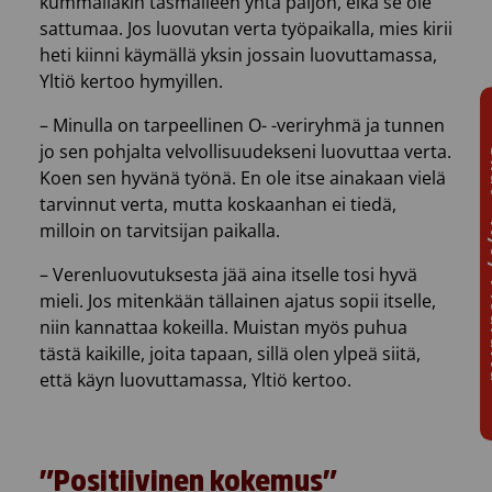
kummallakin täsmälleen yhtä paljon, eikä se ole
sattumaa. Jos luovutan verta työpaikalla, mies kirii
heti kiinni käymällä yksin jossain luovuttamassa,
Yltiö kertoo hymyillen.
– Minulla on tarpeellinen O- -veriryhmä ja tunnen
jo sen pohjalta velvollisuudekseni luovuttaa verta.
Chat 
Koen sen hyvänä työnä. En ole itse ainakaan vielä
tarvinnut verta, mutta koskaanhan ei tiedä,
milloin on tarvitsijan paikalla.
– Verenluovutuksesta jää aina itselle tosi hyvä
mieli. Jos mitenkään tällainen ajatus sopii itselle,
niin kannattaa kokeilla. Muistan myös puhua
tästä kaikille, joita tapaan, sillä olen ylpeä siitä,
että käyn luovuttamassa, Yltiö kertoo.
”Positiivinen kokemus”