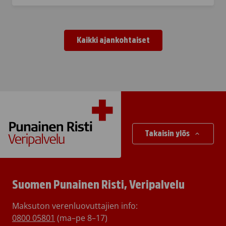
Kaikki ajankohtaiset
Takaisin ylös
Suomen Punainen Risti, Veripalvelu
Maksuton verenluovuttajien info:
0800 05801
(ma–pe 8–17)