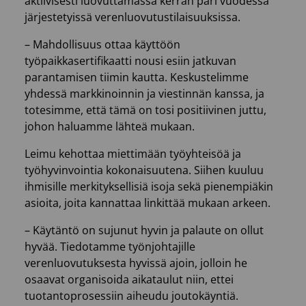
aktiivisesti luovuttamassa kerran pari vuodessa
järjestetyissä verenluovutustilaisuuksissa.
– Mahdollisuus ottaa käyttöön
työpaikkasertifikaatti nousi esiin jatkuvan
parantamisen tiimin kautta. Keskustelimme
yhdessä markkinoinnin ja viestinnän kanssa, ja
totesimme, että tämä on tosi positiivinen juttu,
johon haluamme lähteä mukaan.
Leimu kehottaa miettimään työyhteisöä ja
työhyvinvointia kokonaisuutena. Siihen kuuluu
ihmisille merkityksellisiä isoja sekä pienempiäkin
asioita, joita kannattaa linkittää mukaan arkeen.
– Käytäntö on sujunut hyvin ja palaute on ollut
hyvää. Tiedotamme työnjohtajille
verenluovutuksesta hyvissä ajoin, jolloin he
osaavat organisoida aikataulut niin, ettei
tuotantoprosessiin aiheudu joutokäyntiä.