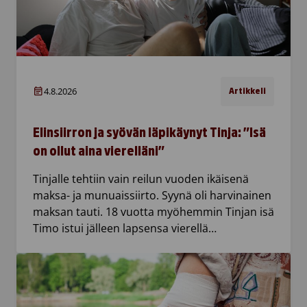
4.8.2026
Artikkeli
Elinsiirron ja syövän läpikäynyt Tinja: ”Isä
on ollut aina vierelläni”
Tinjalle tehtiin vain reilun vuoden ikäisenä
maksa- ja munuaissiirto. Syynä oli harvinainen
maksan tauti. 18 vuotta myöhemmin Tinjan isä
Timo istui jälleen lapsensa vierellä…