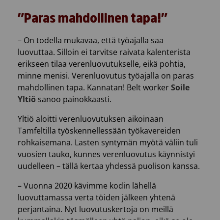
”Paras mahdollinen tapa!”
– On todella mukavaa, että työajalla saa
luovuttaa. Silloin ei tarvitse raivata kalenterista
erikseen tilaa verenluovutukselle, eikä pohtia,
minne menisi. Verenluovutus työajalla on paras
mahdollinen tapa. Kannatan! Belt worker
Soile
Yltiö
sanoo painokkaasti.
Yltiö aloitti verenluovutuksen aikoinaan
Tamfeltilla työskennellessään työkavereiden
rohkaisemana. Lasten syntymän myötä väliin tuli
vuosien tauko, kunnes verenluovutus käynnistyi
uudelleen – tällä kertaa yhdessä puolison kanssa.
– Vuonna 2020 kävimme kodin lähellä
luovuttamassa verta töiden jälkeen yhtenä
perjantaina. Nyt luovutuskertoja on meillä