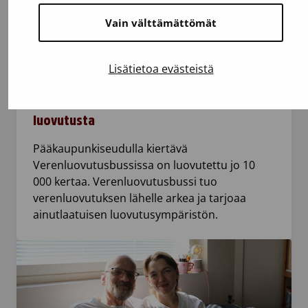
Vain välttämättömät
4.8.2026
Artikkeli
Lisätietoa evästeistä
Lähelle ihmisiä ja arkea –
Verenluovutusbussissa jo 10 000
luovutusta
Pääkaupunkiseudulla kiertävä
Verenluovutusbussissa on luovutettu jo 10
000 kertaa. Verenluovutusbussi tuo
verenluovutuksen lähelle arkea ja tarjoaa
ainutlaatuisen luovutusympäristön.