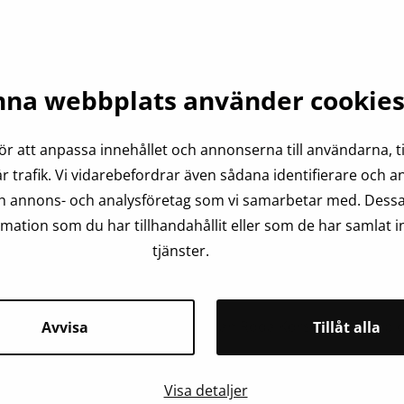
na webbplats använder cookie
ör att anpassa innehållet och annonserna till användarna, ti
r trafik. Vi vidarebefordrar även sådana identifierare och 
och annons- och analysföretag som vi samarbetar med. Dessa
ation som du har tillhandahållit eller som de har samlat i
ånger?
tjänster.
re-väska.
t en liten användbar produkt från Röda Korset-eller ett bidr
Avvisa
Tillåt alla
Visa detaljer
n
tio
gånger
?