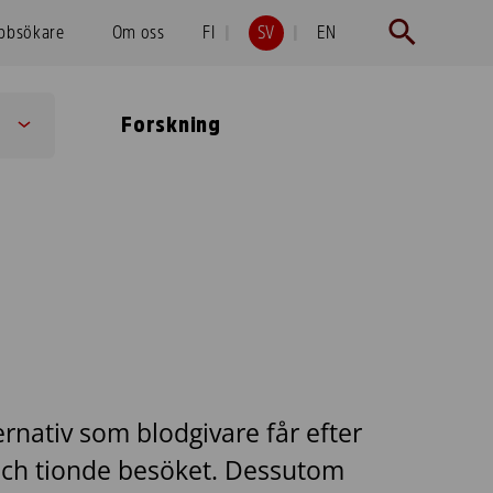
obbsökare
Om oss
FI
SV
EN
Forskning
Sub
menu
ernativ som blodgivare får efter
 och tionde besöket. Dessutom