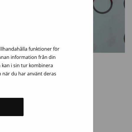
s
llhandahålla funktioner för
annan information från din
 kan i sin tur kombinera
n när du har använt deras
ag till välgörenhet.