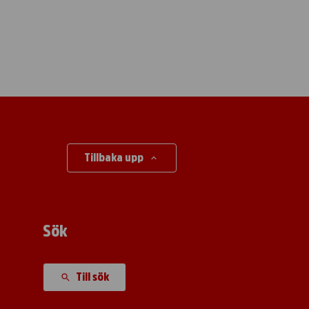
Tillbaka upp
Sök
Till sök