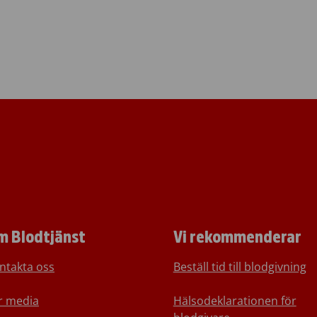
m Blodtjänst
Vi rekommenderar
ntakta oss
Beställ tid till blodgivning
r media
Hälsodeklarationen för