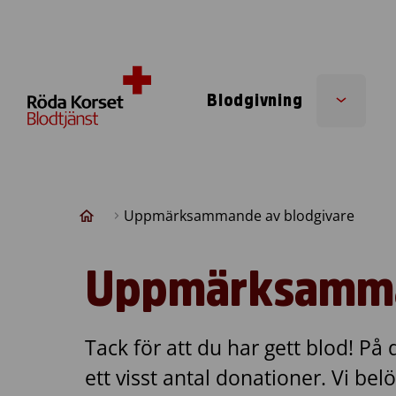
Skip to content
Blodgivning
Sub
menu
Uppmärksammande av blodgivare
Uppmärksamma
Tack för att du har gett blod! På
ett visst antal donationer. Vi
bel