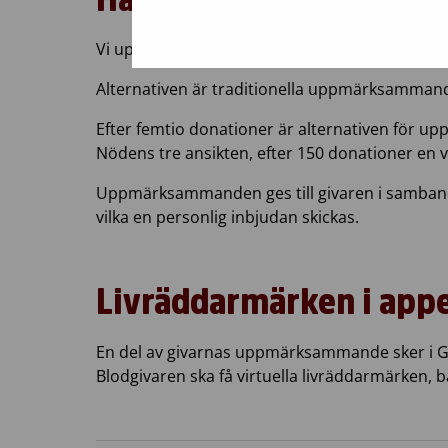
Vi uppmärksammar naturligtvis också våra veter
Alternativen är traditionella uppmärksammand
Efter femtio donationer är
alternativen för 
Nödens tre ansikten, efter 150 donationer en v
Uppmärksammanden ges till givaren i samband 
vilka en personlig inbjudan skickas.
Livräddarmärken
i
app
En del av
givarnas uppmärksammande
sker
i
G
Blodgivaren
ska få
virtuella
livräddarmärken
,
b