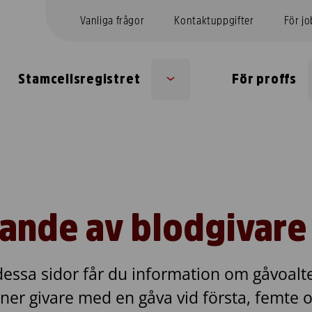
Vanliga frågor
Kontaktuppgifter
För j
Stamcellsregistret
För proffs
Sub
menu
nde av blodgivare
 dessa sidor får du information om gåvoalt
öner
givare med en gåva vid första, femte