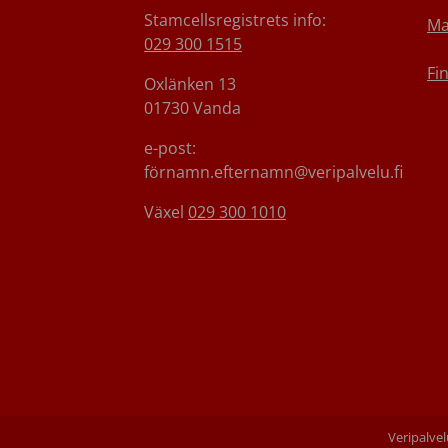
Stamcellsregistrets info:
Ma
029 300 1515
Fi
Oxlänken 13
01730 Vanda
e-post:
förnamn.efternamn@veripalvelu.fi
Växel
029 300 1010
Veripalvel