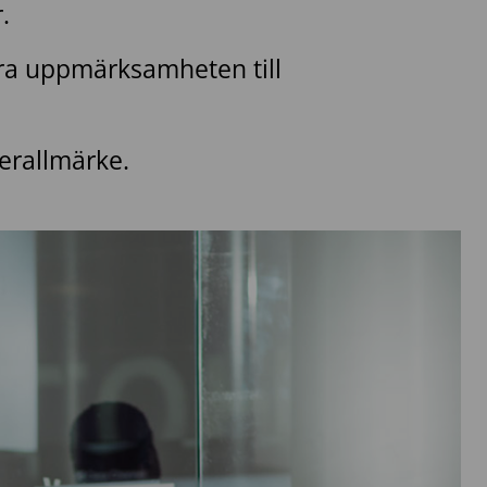
.
nera uppmärksamheten till
erallmärke.