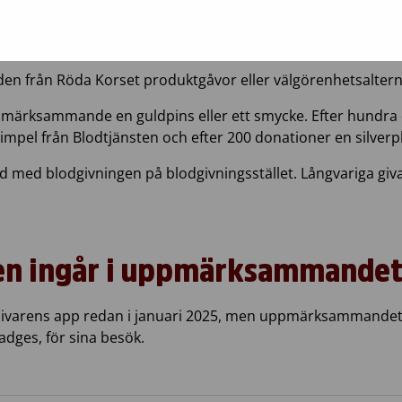
anblodgivare, det vill säga alla som har gett blod 50, 100,
en från Röda Korset produktgåvor eller välgörenhetsaltern
uppmärksammande
en
guldpins
eller ett smycke. Efter hundra
impel från Blodtjänsten och efter 200 donationer en silverpl
med blodgivningen på blodgivningsstället. Långvariga giv
en
ingår
i
uppmärksammande
ivarens
app
redan
i
januari
2025,
men
uppmärksammande
adges
, för
sina
besök
.