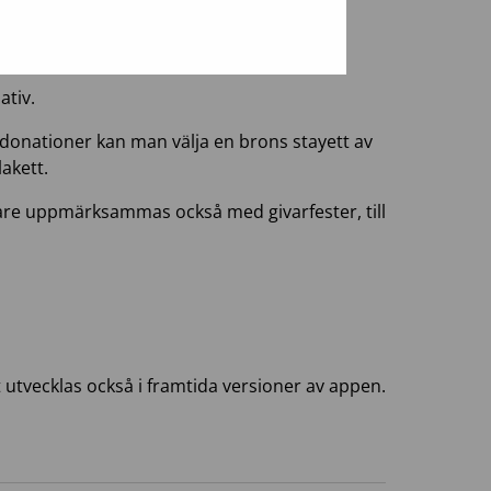
 150 och 200 gånger.
ativ.
 donationer kan man välja en brons stayett av
akett.
are uppmärksammas också med givarfester, till
t
t
utvecklas
också
i
framtida
versioner
av
appen
.