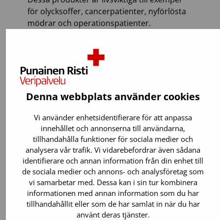
för olycksoffer, cancerpatienter, nyförlösta
mödrar och operationspatienter.
Denna webbplats använder cookies
Vi använder enhetsidentifierare för att anpassa
innehållet och annonserna till användarna,
tillhandahålla funktioner för sociala medier och
analysera vår trafik. Vi vidarebefordrar även sådana
identifierare och annan information från din enhet till
de sociala medier och annons- och analysföretag som
vi samarbetar med. Dessa kan i sin tur kombinera
informationen med annan information som du har
Du kan ge blod om:
tillhandahållit eller som de har samlat in när du har
använt deras tjänster.
Du är 18 år eller äldre. Du kan börja ge