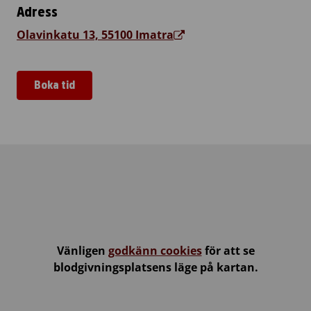
Adress
Olavinkatu 13, 55100 Imatra
Boka tid
Olavinkulma
Vänligen
godkänn cookies
för att se
blodgivningsplatsens läge på kartan.