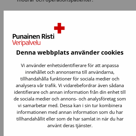
Denna webbplats använder cookies
Vi använder enhetsidentifierare för att anpassa
innehållet och annonserna till användarna,
tillhandahålla funktioner för sociala medier och
analysera vår trafik. Vi vidarebefordrar även sådana
identifierare och annan information från din enhet till
de sociala medier och annons- och analysföretag som
vi samarbetar med. Dessa kan i sin tur kombinera
Du kan ge blod om:
informationen med annan information som du har
tillhandahållit eller som de har samlat in när du har
Du är 18 år eller äldre. Du kan börja ge
använt deras tjänster.
blod ännu vid 65 års ålder.