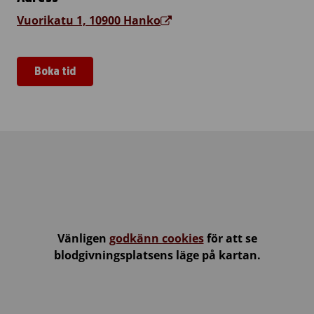
Vuorikatu 1, 10900 Hanko
Boka tid
Hangö Stadshusets Festsal & foajé
Vänligen
godkänn cookies
för att se
blodgivningsplatsens läge på kartan.