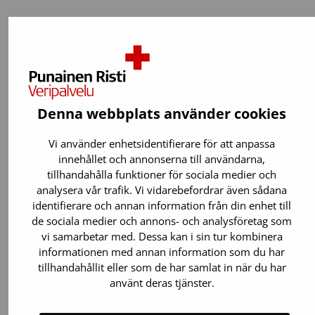
Denna webbplats använder cookies
Vi använder enhetsidentifierare för att anpassa
innehållet och annonserna till användarna,
tillhandahålla funktioner för sociala medier och
analysera vår trafik. Vi vidarebefordrar även sådana
identifierare och annan information från din enhet till
de sociala medier och annons- och analysföretag som
Du kan ge blod om:
vi samarbetar med. Dessa kan i sin tur kombinera
informationen med annan information som du har
Du är 18 år eller äldre. Du kan börja ge
tillhandahållit eller som de har samlat in när du har
blod ännu vid 65 års ålder.
använt deras tjänster.
Du väger 50–199 kilo.