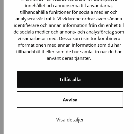
innehållet och annonserna till användarna,
tillhandahålla funktioner för sociala medier och
analysera vår trafik. Vi vidarebefordrar även sådana
identifierare och annan information från din enhet till
de sociala medier och annons- och analysföretag som
vi samarbetar med. Dessa kan i sin tur kombinera
informationen med annan information som du har
tillhandahållit eller som de har samlat in när du har
använt deras tjänster.
Tillåt alla
Blodgivningsbussen är inte
tillgänglig
Avvisa
Man går in i bussen via smala trappor och
och bussens interiör är kompakt. Tyvärr kan
blodgivare som använder rullstol inte ge
Visa detaljer
blod på bussen, men de är varmt välkomna
till våra tillgängliga blodgivningsställe.