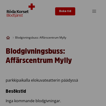
Skip to content
Boka tid
Blodgivningsbuss: Affärscentrum Mylly
Blodgivningsbuss:
Affärscentrum Mylly
parkkipaikalla elokuvateatterin päädyssä
Besökstid
Inga kommande blodgivningar.