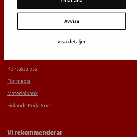
Tillåt alla
e-post: förnamn.efternamn@veripalvelu.fi
Växel
029 300 1010
Avvisa
Visa detaljer
Om Blodtjänst
Kontakta oss
För media
Materialbank
Finlands Röda Kors
Vi rekommenderar