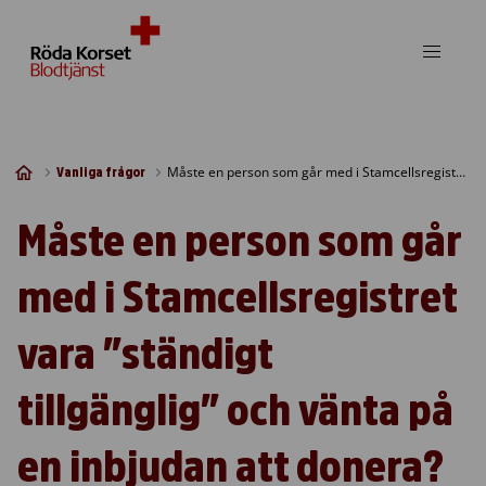
Skip to content
Måste en person som går med i Stamcellsregistret vara ”ständigt tillgänglig” och vänta på en inbjudan att donera?
Vanliga frågor
Måste en person som går
med i Stamcellsregistret
vara ”ständigt
tillgänglig” och vänta på
en inbjudan att donera?