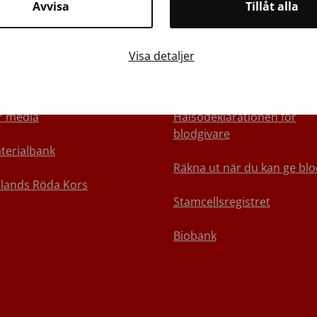
Avvisa
Tillåt alla
m Blodtjänst
Vi rekommenderar
Visa detaljer
ntakta oss
Beställ tid till blodgivning
r media
Hälsodeklarationen för
blodgivare
terialbank
Räkna ut när du kan ge blo
nlands Röda Kors
Stamcellsregistret
Biobank