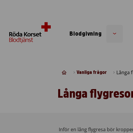
Skip to content
Blodgivning
Sub
menu
Långa f
Vanliga frågor
Långa flygreso
​Inför en lång flygresa bör kroppe