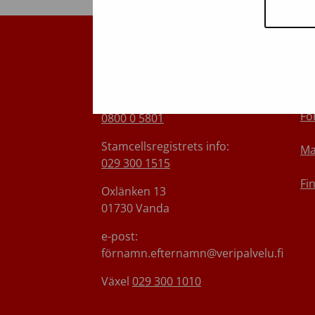
Finlands Röda Kors
O
Blodtjänst
Ko
Avgiftsfri infotelefon
:
Fö
0800 0 5801
Stamcellsregistrets info:
Ma
029 300 1515
Fi
Oxlänken 13
01730 Vanda
e-post:
förnamn.efternamn@veripalvelu.fi
Växel
029 300 1010