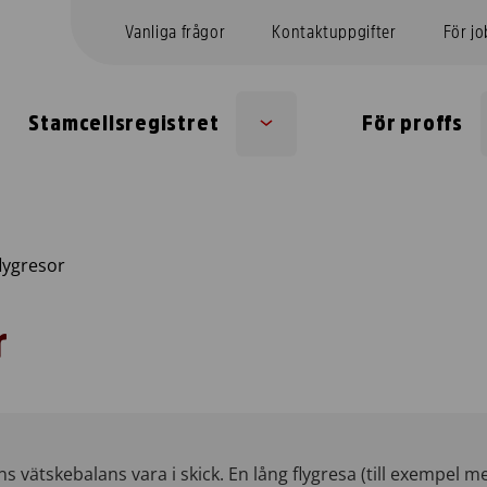
Vanliga frågor
Kontaktuppgifter
För j
Stamcellsregistret
För proffs
Sub
menu
lygresor
r
ns vätskebalans vara i skick. En lång flygresa (till exempel 