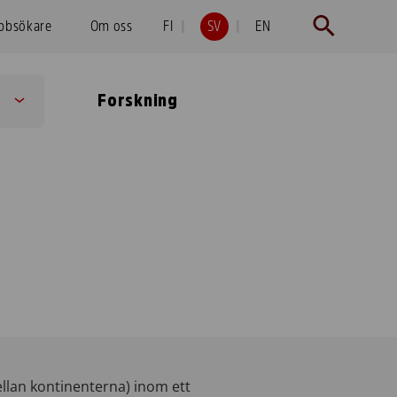
obbsökare
Om oss
FI
SV
EN
Forskning
Sub
menu
mellan kontinenterna) inom ett