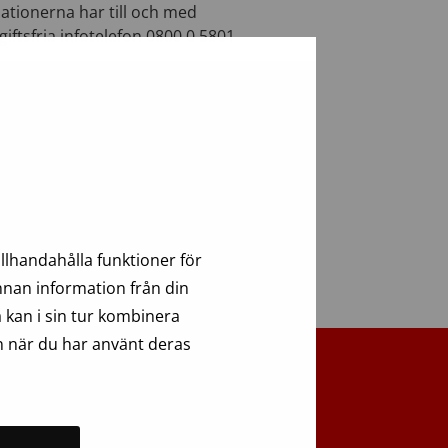
ationerna har till och med
iftsfria infotelefon 0800 0 5801
s
llhandahålla funktioner för
annan information från din
 kan i sin tur kombinera
n när du har använt deras
Tillbaka upp