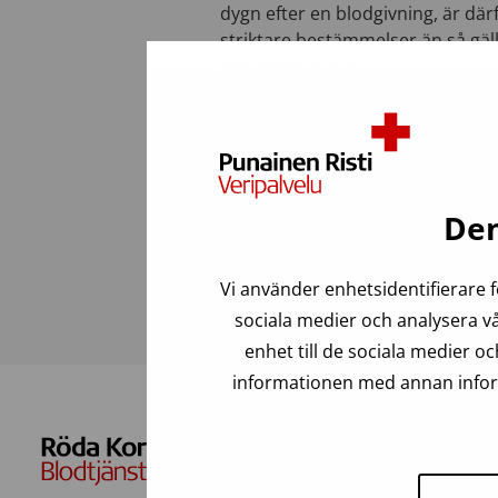
dygn efter en blodgivning, är dä
striktare bestämmelser än så gäll
(må–fre kl. 8–17).
Senast uppdaterad: 03.03.2023
Den
Vanliga frågor
Vi använder enhetsidentifierare f
sociala medier och analysera vå
enhet till de sociala medier 
informationen med annan inform