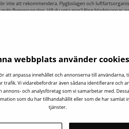
rför inte att rekommendera. Flygbolagen och luftfartsorganis
ande flygpersonalen. Vill du veta mer? Ring blodgivarnas avg
na webbplats använder cookie
ör att anpassa innehållet och annonserna till användarna, ti
r trafik. Vi vidarebefordrar även sådana identifierare och 
och annons- och analysföretag som vi samarbetar med. Dessa
ation som du har tillhandahållit eller som de har samlat i
tjänster.