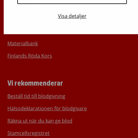
Om Blodtjänst
Visa detaljer
Kontakta oss
För media
Materialbank
Finlands Röda Kors
Vi rekommenderar
Beställ tid till blodgivning
Hälsodeklarationen för blodgivare
Räkna ut när du kan ge blod
Stamcellsregistret