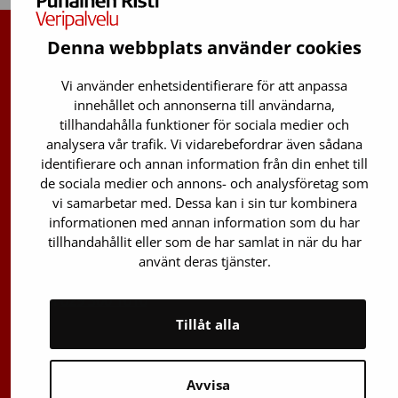
Denna webbplats använder cookies
Finlands Röda Kors Blodtjänst
Vi använder enhetsidentifierare för att anpassa
Avgiftsfri infotelefon
:
innehållet och annonserna till användarna,
0800 0 5801
tillhandahålla funktioner för sociala medier och
analysera vår trafik. Vi vidarebefordrar även sådana
Stamcellsregistrets info:
identifierare och annan information från din enhet till
029 300 1515
de sociala medier och annons- och analysföretag som
vi samarbetar med. Dessa kan i sin tur kombinera
Oxlänken 13
informationen med annan information som du har
01730 Vanda
tillhandahållit eller som de har samlat in när du har
använt deras tjänster.
e-post: förnamn.efternamn@veripalvelu.fi
Växel
029 300 1010
Tillåt alla
Avvisa