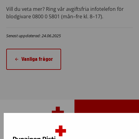
Vill du veta mer? Ring vår avgiftsfria infotelefon för
blodgivare 0800 0 5801 (mån–fre kl. 8–17).​
Senast uppdaterad: 24.06.2025
Vanliga frågor
Tillbaka upp