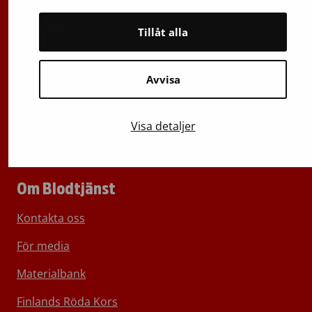
Oxlänken 13
Tillåt alla
01730 Vanda
e-post: förnamn.efternamn@veripalvelu.fi
Avvisa
Växel
029 300 1010
Visa detaljer
Om Blodtjänst
Kontakta oss
För media
Materialbank
Finlands Röda Kors