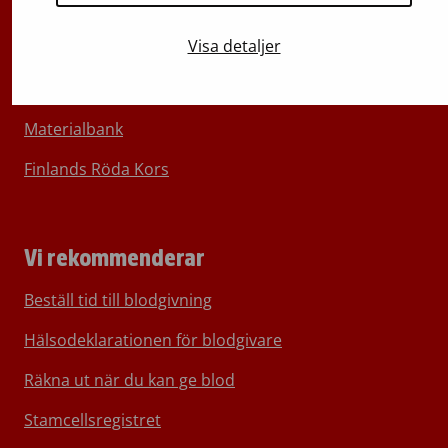
Om Blodtjänst
Visa detaljer
Kontakta oss
För media
Materialbank
Finlands Röda Kors
Vi rekommenderar
Beställ tid till blodgivning
Hälsodeklarationen för blodgivare
Räkna ut när du kan ge blod
Stamcellsregistret