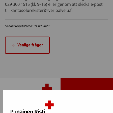
029 300 1515 (kl. 9–15) eller genom att skicka e-post
till kantasolurekisteri@veripalvelu.fi.
Senast uppdaterad: 31.03.2023
Vanliga frågor
Tillbaka upp