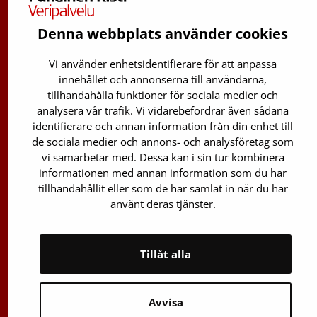
Denna webbplats använder cookies
Finlands Röda Kors Blodtjänst
Vi använder enhetsidentifierare för att anpassa
Avgiftsfri infotelefon
:
innehållet och annonserna till användarna,
0800 0 5801
tillhandahålla funktioner för sociala medier och
analysera vår trafik. Vi vidarebefordrar även sådana
Stamcellsregistrets info:
identifierare och annan information från din enhet till
029 300 1515
de sociala medier och annons- och analysföretag som
Oxlänken 13
vi samarbetar med. Dessa kan i sin tur kombinera
informationen med annan information som du har
01730 Vanda
tillhandahållit eller som de har samlat in när du har
e-post: förnamn.efternamn@veripalvelu.fi
använt deras tjänster.
Växel
029 300 1010
Tillåt alla
Avvisa