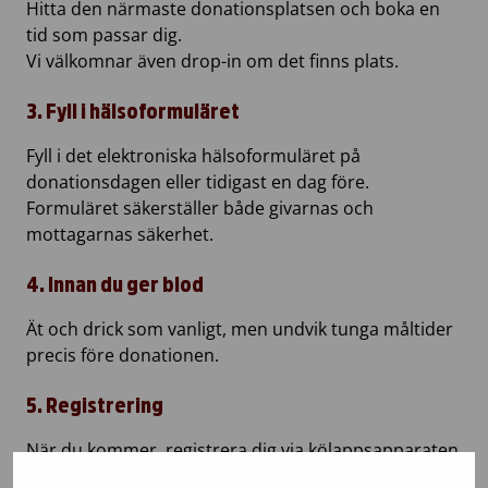
Hitta den närmaste donationsplatsen och boka en
tid som passar dig.
Vi välkomnar även drop-in om det finns plats.
3. Fyll i hälsoformuläret
Fyll i det elektroniska hälsoformuläret på
donationsdagen eller tidigast en dag före.
Formuläret säkerställer både givarnas och
mottagarnas säkerhet.
4. Innan du ger blod
Ät och drick som vanligt, men undvik tunga måltider
precis före donationen.
5. Registrering
När du kommer, registrera dig via kölappsapparaten
eller hos en sjuksköterska. Du behöver giltig