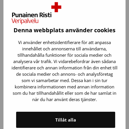
legitimation med finskt personnummer.
6. Granskning av hälsoformuläret och
hemoglobinmätning
Denna webbplats använder cookies
Sjuksköterskan går igenom din hälsostatus privat
och mäter hemoglobinnivån via ett blodprov från
Vi använder enhetsidentifierare för att anpassa
innehållet och annonserna till användarna,
fingertoppen.
tillhandahålla funktioner för sociala medier och
Om allt är okej kan du fortsätta med donationen.
analysera vår trafik. Vi vidarebefordrar även sådana
Ibland går det inte att donera – det är helt okej, inget
identifierare och annan information från din enhet till
besök är förgäves!
de sociala medier och annons- och analysföretag
som vi samarbetar med. Dessa kan i sin tur
7. Blodgivningen tar cirka tio minuter och kan
kombinera informationen med annan information
rädda liv
som du har tillhandahållit eller som de har samlat in
när du har använt deras tjänster.
Vid varje donation tas även blodprover för
blodgrupps- och virustester – detta kräver ingen
extra nålstick.
Tillåt alla